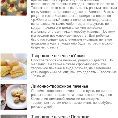
использования творога в блюдах - творожное тесто.
Творожное тесто может быть очень разным: похожим
на рубленое, на слоеное и даже на блинное. В этом
рецепте тесто больше всего походит на песочное.
<p>Оригинальный рецепт печенья не предполагает
использования каких-либо ягод или фруктов, но
когда я начала его делать, ко мне привезли
маленького племянника и коробку малины. Поэтому
мы решили поэкспериментировать. Для ребенка
было настоящим развлечением украшать печенье
ягодками и ждать, когда оно будет готово и можно
будет его съесть.
Творожное печенье «Ушки»
Простое творожное печенье, родом из детства. По
желанию, вы также можете сформировать это
творожное печенье в виде розочек, на Камеленте
есть подробный рецепт, как это сделать - Творожные
"Розочки".
Лимонно-творожное печенье
Я люблю творожное печенье: оно пусть не сильно
рассыпчатое, но фантастически нежное и вкусное.
Сочетание лимонной кислинки со сладким
творожным тестом очень гармонично: попробуйте,
рекомендую!
Творожное печенье Подковки