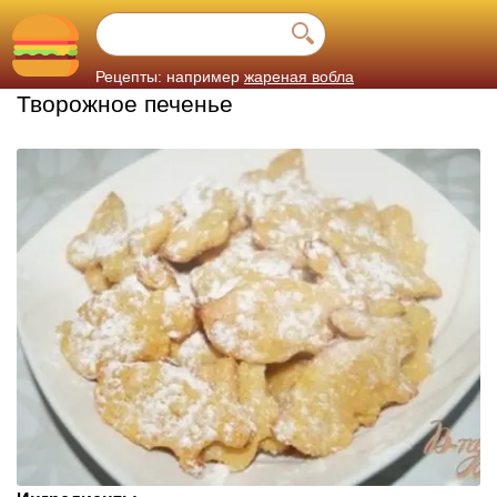
Рецепты: например
жареная вобла
Творожное печенье