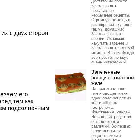
Достаточно просто
использовать
простые, но
необычные рецепты.
Огромную помощь в
расширении вкусовой
гаммы домашних
х с двух сторон
блюд оказывают
специи. Их можно
накупить заранее и
использовать в любой
момент. В этом блюде
все просто, но вкус
очень интересный.
Запеченные
овощи в томатном
желе
На приготовление
езаем его
таких овощей меня
вдохновил рецепт из
ред тем как
книги «Школа
ем подсолнечным
гастронома.
Изысканные блюда».
Но в наших рецептах
есть несколько
различий. Во-первых,
в оригинальном
рецепте вместо