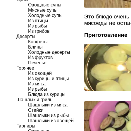
Овощные супы
Мясные супы
Холодные супы
Это блюдо очень 
Из птицы
мясоеды не оста
Из рыбы
Из грибов
Приготовление
Десерты
Конфеты
Блины
Холодные десерты
Из фруктов
Печенье
Горячее
Из овощей
Из курицы и птицы
Из мяса
Из рыбы
Блюда из курицы
Шашлык и гриль
Шашлыки из мяса
Стейки
Шашлыки из рыбы
Шашлыки из овощей
Гарниры