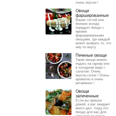
очень вкусно !
Овощи
фаршированные
Ваших гостей или
близких всегда
порадует блюдо с
яркими
фаршированными
овощами, где каждый
может выбрать то, что
ему по вкусу.
Печеные овощи
Такие овощи можно
подать на гарнир или
в холодном виде с
салатом. Очень
вкусно,сочно ! Очень
ароматно и очень
витаминно !
Овощи
запеченные
Если вы пришли
домой, а вас ожидает
много дел, тогда это
блюдо для вас.Для
него только нужно