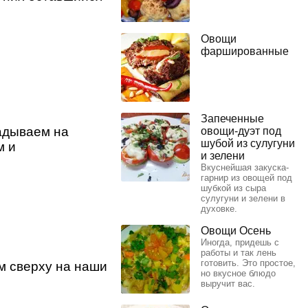
Овощи
фаршированные
Запеченные
адываем на
овощи-дуэт под
шубой из сулугуни
м и
и зелени
Вкуснейшая закуска-
гарнир из овощей под
шубкой из сыра
сулугуни и зелени в
духовке.
Овощи Осень
Иногда, придешь с
работы и так лень
готовить. Это простое,
м сверху на наши
но вкусное блюдо
выручит вас.