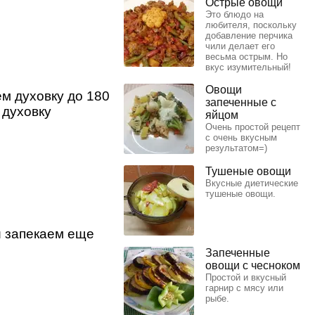
Острые овощи
Это блюдо на
любителя, поскольку
добавление перчика
чили делает его
весьма острым. Но
вкус изумительный!
Овощи
м духовку до 180
запеченные с
 духовку
яйцом
Очень простой рецепт
с очень вкусным
результатом=)
Тушеные овощи
Вкусные диетические
тушеные овощи.
и запекаем еще
Запеченные
овощи с чесноком
Простой и вкусный
гарнир с мясу или
рыбе.