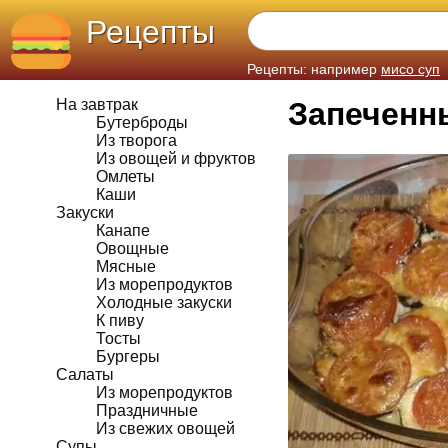
Рецепты
Рецепты: например
мисо суп
На завтрак
Запеченн
Бутерброды
Из творога
Из овощей и фруктов
Омлеты
Каши
Закуски
Канапе
Овощные
Мясные
Из морепродуктов
Холодные закуски
К пиву
Тосты
Бургеры
Салаты
Из морепродуктов
Праздничные
Из свежих овощей
Супы