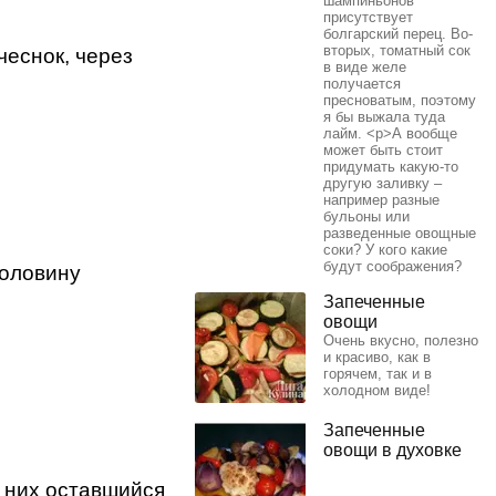
шампиньонов
присутствует
болгарский перец. Во-
вторых, томатный сок
чеснок, через
в виде желе
получается
пресноватым, поэтому
я бы выжала туда
лайм. <p>А вообще
может быть стоит
придумать какую-то
другую заливку –
например разные
бульоны или
разведенные овощные
соки? У кого какие
будут соображения?
половину
Запеченные
овощи
Очень вкусно, полезно
и красиво, как в
горячем, так и в
холодном виде!
Запеченные
овощи в духовке
 них оставшийся