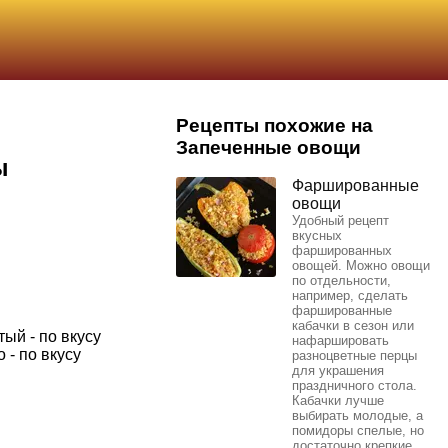
Рецепты похожие на
Запеченные овощи
ы
Фаршированные
овощи
Удобный рецепт
вкусных
фаршированных
овощей. Можно овощи
по отдельности,
например, сделать
фаршированные
кабачки в сезон или
ый - по вкусу
нафаршировать
 - по вкусу
разноцветные перцы
для украшения
праздничного стола.
Кабачки лучше
выбирать молодые, а
помидоры спелые, но
достаточно крепкие,