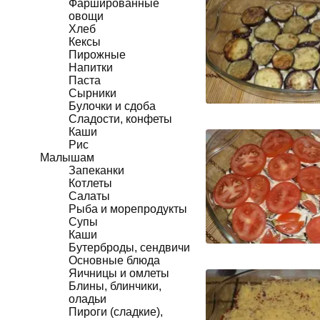
Фаршированные
овощи
Хлеб
Кексы
Пирожные
Напитки
Паста
Сырники
Булочки и сдоба
Сладости, конфеты
Каши
Рис
Малышам
Запеканки
Котлеты
Салаты
Рыба и морепродукты
Супы
Каши
Бутерброды, сендвичи
Основные блюда
Яичницы и омлеты
Блины, блинчики,
оладьи
Пироги (сладкие),