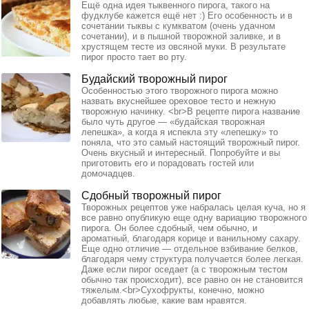
Ещё одна идея тыквенного пирога, такого на
фудклубе кажется ещё нет :) Его особенность и в
сочетании тыквы с кумкватом (очень удачном
сочетании), и в пышной творожной заливке, и в
хрустящем тесте из овсяной муки. В результате
пирог просто тает во рту.
Будайский творожный пирог
Особенностью этого творожного пирога можно
назвать вкуснейшее ореховое тесто и нежную
творожную начинку. <br>В рецепте пирога название
было чуть другое — «будайская творожная
лепешка», а когда я испекла эту «лепешку» то
поняла, что это самый настоящий творожный пирог.
Очень вкусный и интересный. Попробуйте и вы
приготовить его и порадовать гостей или
домочадцев.
Сдобный творожный пирог
Творожных рецептов уже набралась целая куча, но я
все равно опубликую еще одну вариацию творожного
пирога. Он более сдобный, чем обычно, и
ароматный, благодаря корице и ванильному сахару.
Еще одно отличие — отдельное взбивание белков,
благодаря чему структура получается более легкая.
Даже если пирог оседает (а c творожным тестом
обычно так происходит), все равно он не становится
тяжелым.<br>Сухофрукты, конечно, можно
добавлять любые, какие вам нравятся.