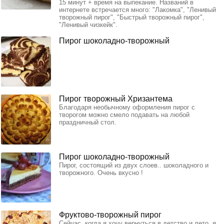
15 минут + время на выпекание. Названий в
интернете встречается много: "Лакомка", "Ленивый
творожный пирог", "Быстрый творожный пирог",
"Ленивый чизкейк".
Пирог шоколадно-творожный
Пирог творожный Хризантема
Благодаря необычному оформления пирог с
творогом можно смело подавать на любой
праздничный стол.
Пирог шоколадно-творожный
Пирог, состоящий из двух слоев.. шоколадного и
творожного. Очень вкусно !
Фруктово-творожный пирог
Сейчас, когда я хочу вернуться в детство и лето, я