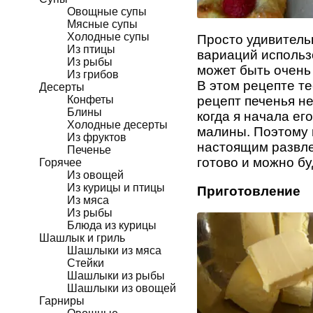
Овощные супы
Мясные супы
Холодные супы
Просто удивительн
Из птицы
вариаций использ
Из рыбы
может быть очень
Из грибов
В этом рецепте т
Десерты
Конфеты
рецепт печенья не
Блины
когда я начала ег
Холодные десерты
малины. Поэтому 
Из фруктов
настоящим развле
Печенье
готово и можно бу
Горячее
Из овощей
Из курицы и птицы
Приготовление
Из мяса
Из рыбы
Блюда из курицы
Шашлык и гриль
Шашлыки из мяса
Стейки
Шашлыки из рыбы
Шашлыки из овощей
Гарниры