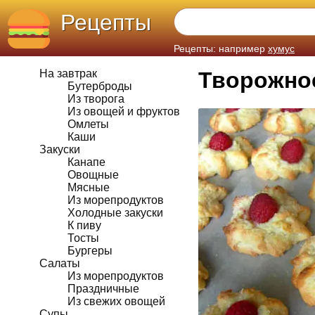
Рецепты
Рецепты: например
хумус
На завтрак
Творожно
Бутерброды
Из творога
Из овощей и фруктов
Омлеты
Каши
Закуски
Канапе
Овощные
Мясные
Из морепродуктов
Холодные закуски
К пиву
Тосты
Бургеры
Салаты
Из морепродуктов
Праздничные
Из свежих овощей
Супы