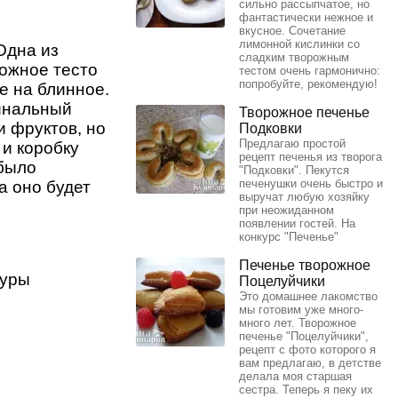
сильно рассыпчатое, но
фантастически нежное и
вкусное. Сочетание
лимонной кислинки со
Одна из
сладким творожным
рожное тесто
тестом очень гармонично:
попробуйте, рекомендую!
е на блинное.
гинальный
Творожное печенье
и фруктов, но
Подковки
Предлагаю простой
 и коробку
рецепт печенья из творога
 было
"Подковки". Пекутся
печенушки очень быстро и
а оно будет
выручат любую хозяйку
при неожиданном
появлении гостей. На
конкурс "Печенье"
Печенье творожное
туры
Поцелуйчики
Это домашнее лакомство
мы готовим уже много-
много лет. Творожное
печенье "Поцелуйчики",
рецепт с фото которого я
вам предлагаю, в детстве
делала моя старшая
сестра. Теперь я пеку их