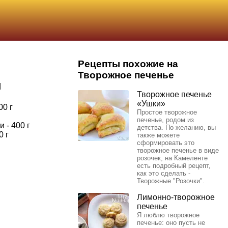
Рецепты похожие на
Творожное печенье
ы
Творожное печенье
«Ушки»
00 г
Простое творожное
печенье, родом из
 - 400 г
детства. По желанию, вы
0 г
также можете
сформировать это
творожное печенье в виде
розочек, на Камеленте
есть подробный рецепт,
как это сделать -
Творожные "Розочки".
Лимонно-творожное
печенье
Я люблю творожное
печенье: оно пусть не