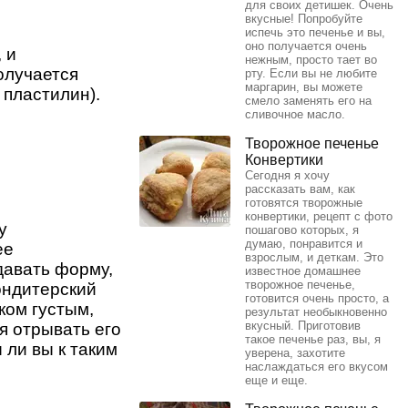
для своих детишек. Очень
вкусные! Попробуйте
испечь это печенье и вы,
оно получается очень
 и
нежным, просто тает во
олучается
рту. Если вы не любите
маргарин, вы можете
 пластилин).
смело заменять его на
сливочное масло.
Творожное печенье
Конвертики
Сегодня я хочу
рассказать вам, как
готовятся творожные
конвертики, рецепт с фото
у
пошагово которых, я
думаю, понравится и
ее
взрослым, и деткам. Это
давать форму,
известное домашнее
творожное печенье,
ондитерский
готовится очень просто, а
ком густым,
результат необыкновенно
вкусный. Приготовив
я отрывать его
такое печенье раз, вы, я
 ли вы к таким
уверена, захотите
наслаждаться его вкусом
еще и еще.