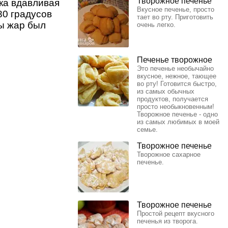
Творожное печенье
ка вдавливая
Вкусное печенье, просто
180 градусов
тает во рту. Приготовить
бы жар был
очень легко.
Печенье творожное
Это печенье необычайно
вкусное, нежное, тающее
во рту! Готовится быстро,
из самых обычных
продуктов, получается
просто необыкновенным!
Творожное печенье - одно
из самых любимых в моей
семье.
Творожное печенье
Творожное сахарное
печенье.
Творожное печенье
Простой рецепт вкусного
печенья из творога.