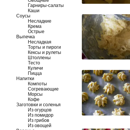
Овощные
Гарниры-салаты
Каши
Соусы
Несладкие
Крема
Острые
Выпечка
Несладкая
Торты и пироги
Кексы и рулеты
Штоллены
Тесто
Куличи
Пицца
Напитки
Компоты
Согревающие
Морсы
Кофе
Заготовки и соленья
Из огурцов
Из помидор
Из грибов
Из овощей