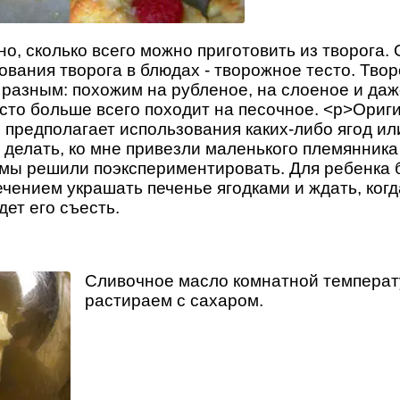
о, сколько всего можно приготовить из творога. 
ования творога в блюдах - творожное тесто. Тво
 разным: похожим на рубленое, на слоеное и даж
есто больше всего походит на песочное. <p>Ори
 предполагает использования каких-либо ягод ил
о делать, ко мне привезли маленького племянника
мы решили поэкспериментировать. Для ребенка
чением украшать печенье ягодками и ждать, когд
дет его съесть.
Сливочное масло комнатной темпера
растираем с сахаром.