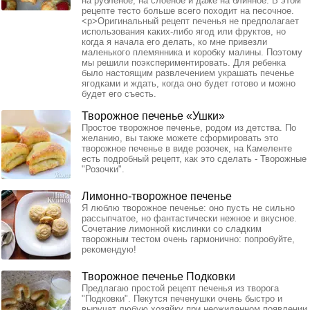
на рубленое, на слоеное и даже на блинное. В этом
рецепте тесто больше всего походит на песочное.
<p>Оригинальный рецепт печенья не предполагает
использования каких-либо ягод или фруктов, но
когда я начала его делать, ко мне привезли
маленького племянника и коробку малины. Поэтому
мы решили поэкспериментировать. Для ребенка
было настоящим развлечением украшать печенье
ягодками и ждать, когда оно будет готово и можно
будет его съесть.
Творожное печенье «Ушки»
Простое творожное печенье, родом из детства. По
желанию, вы также можете сформировать это
творожное печенье в виде розочек, на Камеленте
есть подробный рецепт, как это сделать - Творожные
"Розочки".
Лимонно-творожное печенье
Я люблю творожное печенье: оно пусть не сильно
рассыпчатое, но фантастически нежное и вкусное.
Сочетание лимонной кислинки со сладким
творожным тестом очень гармонично: попробуйте,
рекомендую!
Творожное печенье Подковки
Предлагаю простой рецепт печенья из творога
"Подковки". Пекутся печенушки очень быстро и
выручат любую хозяйку при неожиданном появлении