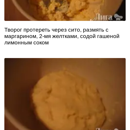
Творог протереть через сито, размять с
маргарином, 2-мя желтками, содой гашеной
лимонным соком