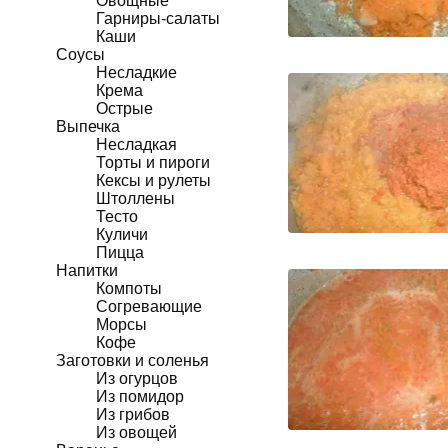
Овощные
Гарниры-салаты
Каши
Соусы
Несладкие
Крема
Острые
Выпечка
Несладкая
Торты и пироги
Кексы и рулеты
Штоллены
Тесто
Куличи
Пицца
Напитки
Компоты
Согревающие
Морсы
Кофе
Заготовки и соленья
Из огурцов
Из помидор
Из грибов
Из овощей