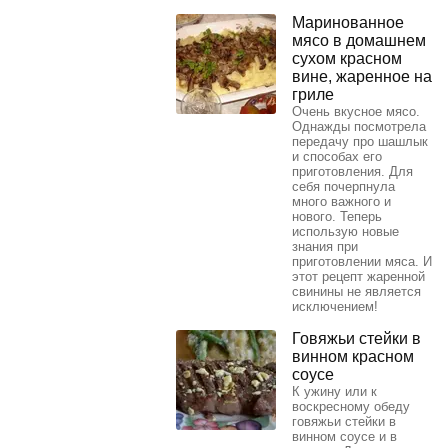
Маринованное
мясо в домашнем
сухом красном
вине, жаренное на
гриле
Очень вкусное мясо.
Однажды посмотрела
передачу про шашлык
и способах его
приготовления. Для
себя почерпнула
много важного и
нового. Теперь
использую новые
знания при
приготовлении мяса. И
этот рецепт жаренной
свинины не является
исключением!
Говяжьи стейки в
винном красном
соусе
К ужину или к
воскресному обеду
говяжьи стейки в
винном соусе и в