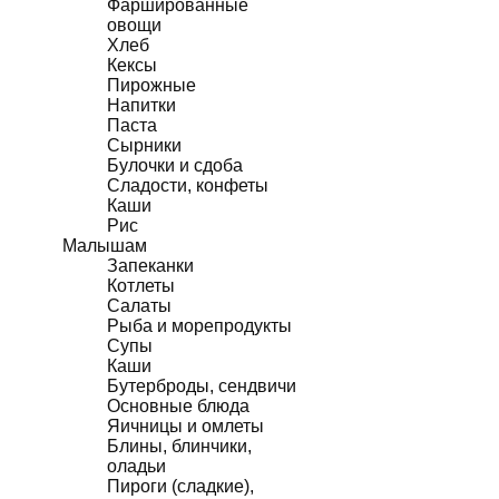
Фаршированные
овощи
Хлеб
Кексы
Пирожные
Напитки
Паста
Сырники
Булочки и сдоба
Сладости, конфеты
Каши
Рис
Малышам
Запеканки
Котлеты
Салаты
Рыба и морепродукты
Супы
Каши
Бутерброды, сендвичи
Основные блюда
Яичницы и омлеты
Блины, блинчики,
оладьи
Пироги (сладкие),