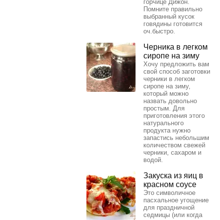
горчице Дижон.
Помните правильно
выбранный кусок
говядины готовится
оч.быстро.
Черника в легком
сиропе на зиму
Хочу предложить вам
свой способ заготовки
черники в легком
сиропе на зиму,
который можно
назвать довольно
простым. Для
приготовления этого
натурального
продукта нужно
запастись небольшим
количеством свежей
черники, сахаром и
водой.
Закуска из яиц в
красном соусе
Это символичное
пасхальное угощение
для праздничной
седмицы (или когда