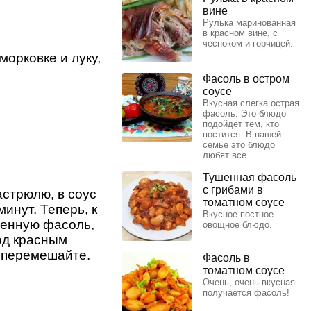
вине
Рулька маринованная
в красном вине, с
чесноком и горчицей.
морковке и луку,
Фасоль в остром
соусе
Вкусная слегка острая
фасоль. Это блюдо
подойдёт тем, кто
постится. В нашей
семье это блюдо
любят все.
Тушенная фасоль
с грибами в
астрюлю, в соус
томатном соусе
минут. Теперь, к
Вкусное постное
ренную фасоль,
овощное блюдо.
од красным
, перемешайте.
Фасоль в
томатном соусе
Очень, очень вкусная
получается фасоль!