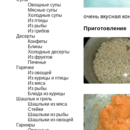
Овощные супы
Мясные супы
Холодные супы
очень вкусная ко
Из птицы
Из рыбы
Приготовление
Из грибов
Десерты
Конфеты
Блины
Холодные десерты
Из фруктов
Печенье
Горячее
Из овощей
Из курицы и птицы
Из мяса
Из рыбы
Блюда из курицы
Шашлык и гриль
Шашлыки из мяса
Стейки
Шашлыки из рыбы
Шашлыки из овощей
Гарниры