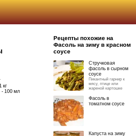
Рецепты похожие на
Фасоль на зиму в красном
ы
соусе
Стручковая
фасоль в сырном
соусе
Пикантный гарнир к
г
мясу, птице или
1 кг
жареной картошке
 - 100 мл
Фасоль в
томатном соусе
Капуста на зиму