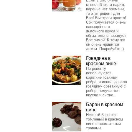
Если у Вас очень
много яблок, а варить
варенье нет времени,
то этот рецепт для
Вас! Быстро и просто!
Сок получается очень
насыщенного
яблочного вкуса и
обязательно порадует
Вас зимой. К тому же
он очень нравится
детям. Попробуйте ;)
Говядина в
красном вине
По рецепту
используются
короткие говяжьи
ребра, я использовала
говядину срезанную с
ребер, получается
вкусно и сытно.
Баран в красном
вине
Нежный барашек
томленый в красном
вине с ароматными
травами.