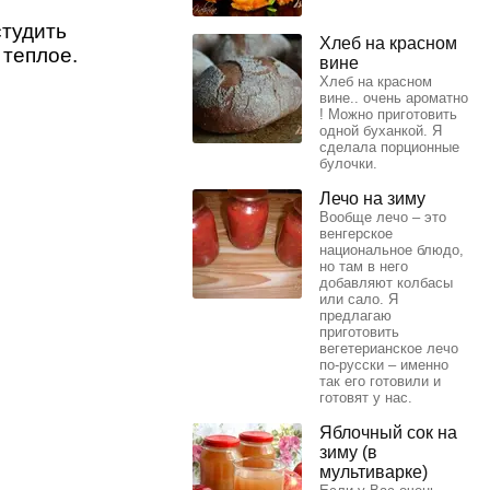
студить
Хлеб на красном
 теплое.
вине
Хлеб на красном
вине.. очень ароматно
! Можно приготовить
одной буханкой. Я
сделала порционные
булочки.
Лечо на зиму
Вообще лечо – это
венгерское
национальное блюдо,
но там в него
добавляют колбасы
или сало. Я
предлагаю
приготовить
вегетерианское лечо
по-русски – именно
так его готовили и
готовят у нас.
Яблочный сок на
зиму (в
мультиварке)