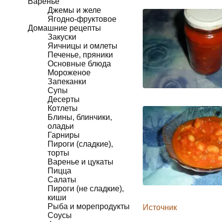
Варенье
Джемы и желе
Ягодно-фруктовое
Домашние рецепты
Закуски
Яичницы и омлеты
Печенье, пряники
Основные блюда
Мороженое
Запеканки
Супы
Десерты
Котлеты
Блины, блинчики,
оладьи
Гарниры
Пироги (сладкие),
торты
Варенье и цукаты
Пицца
Салаты
Пироги (не сладкие),
киши
Рыба и морепродукты
Источник
Соусы