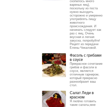
скопилось много
вареных яиц),
поскольку из поста
нужно выходить
осторожно и умеренно
употреблять пищу
животного
происхождения. И
начинать следует как
раз с яиц. Очень
вкусная и легкая
закуска, попробуйте!
Рецепт из передачи
Елены Чекаловой.
Фасоль с грибами
в соусе
Прекрасное сочетание
грибов и фасоли в
соусе, является
отличным гарниром,
который прекрасно
разнообразит ваш
стол.
Салат Леди в
красном
Я люблю готовить
такие салаты,мне