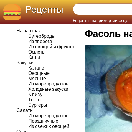
Рецепты
Рецепты: например
мисо суп
На завтрак
Фасоль на
Бутерброды
Из творога
Из овощей и фруктов
Омлеты
Каши
Закуски
Канапе
Овощные
Мясные
Из морепродуктов
Холодные закуски
К пиву
Тосты
Бургеры
Салаты
Из морепродуктов
Праздничные
Из свежих овощей
Супы