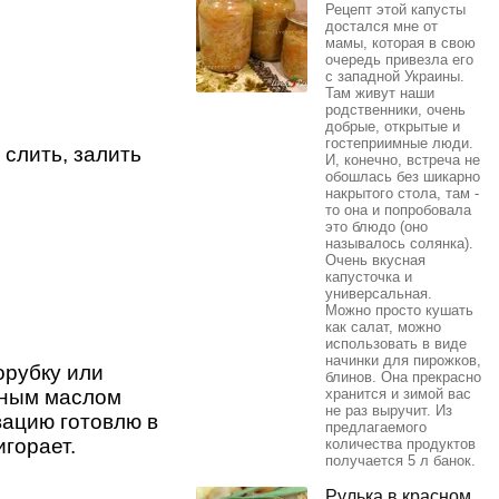
Рецепт этой капусты
достался мне от
мамы, которая в свою
очередь привезла его
с западной Украины.
Там живут наши
родственники, очень
добрые, открытые и
гостеприимные люди.
 слить, залить
И, конечно, встреча не
обошлась без шикарно
накрытого стола, там -
то она и попробовала
это блюдо (оно
называлось солянка).
Очень вкусная
капусточка и
универсальная.
Можно просто кушать
как салат, можно
использовать в виде
начинки для пирожков,
орубку или
блинов. Она прекрасно
ьным маслом
хранится и зимой вас
не раз выручит. Из
вацию готовлю в
предлагаемого
игорает.
количества продуктов
получается 5 л банок.
Рулька в красном