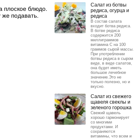
Салат из ботвы
а плоское блюдо.
редиса, огурца и
 же подавать.
редиса
В состав салата
входит ботва редиса.
В ботве редиса
содержится 200
миллиграммов
витамина С на 100
граммов сырой массы.
При употреблении
ботвы редиса в сыром
виде, в виде салатов,
она будет иметь
большое лечебное
значение.Это не
только полезно, но и
вкусно.
Салат из свежего
щавеля свеклы и
зеленого горошка
Свежий щавель
хорошо гармонирует
со многими
продуктами. И
сохраняются
витамины, что всем и