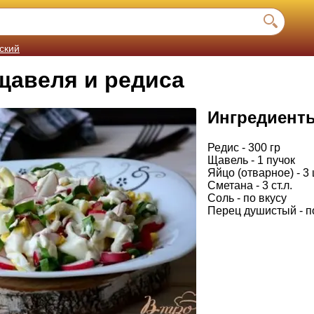
ский
щавеля и редиса
Ингредиент
Редис - 300 гр
Щавель - 1 пучок
Яйцо (отварное) - 3
Сметана - 3 ст.л.
Соль - по вкусу
Перец душистый - п