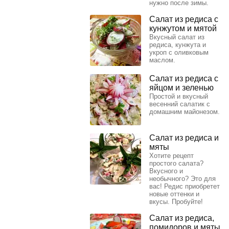
нужно после зимы.
Салат из редиса с
кунжутом и мятой
Вкусный салат из
редиса, кунжута и
укроп с оливковым
маслом.
Салат из редиса с
яйцом и зеленью
Простой и вкусный
весенний салатик с
домашним майонезом.
Салат из редиса и
мяты
Хотите рецепт
простого салата?
Вкусного и
необычного? Это для
вас! Редис приобретет
новые оттенки и
вкусы. Пробуйте!
Салат из редиса,
помидоров и мяты