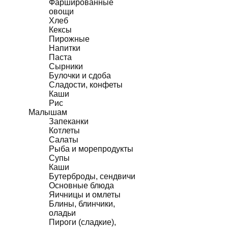
Фаршированные
овощи
Хлеб
Кексы
Пирожные
Напитки
Паста
Сырники
Булочки и сдоба
Сладости, конфеты
Каши
Рис
Малышам
Запеканки
Котлеты
Салаты
Рыба и морепродукты
Супы
Каши
Бутерброды, сендвичи
Основные блюда
Яичницы и омлеты
Блины, блинчики,
оладьи
Пироги (сладкие),