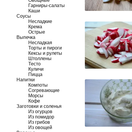
Овощные
Гарниры-салаты
Каши
Соусы
Несладкие
Крема
Острые
Выпечка
Несладкая
Торты и пироги
Кексы и рулеты
Штоллены
Тесто
Куличи
Пицца
Напитки
Компоты
Согревающие
Морсы
Кофе
Заготовки и соленья
Из огурцов
Из помидор
Из грибов
Из овощей