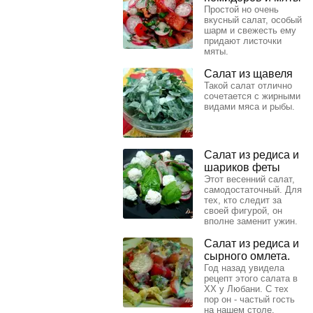
Простой но очень
вкусный салат, особый
шарм и свежесть ему
придают листочки
мяты.
Салат из щавеля
Такой салат отлично
сочетается с жирными
видами мяса и рыбы.
Салат из редиса и
шариков феты
Этот весенний салат,
самодостаточный. Для
тех, кто следит за
своей фигурой, он
вполне заменит ужин.
Салат из редиса и
сырного омлета.
Год назад увидела
рецепт этого салата в
ХХ у Любани. С тех
пор он - частый гость
на нашем столе.