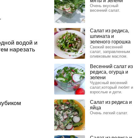
мяты и зелени
Очень вкусный
весенний салат.
.
Салат из редиса,
шпината и
зеленого горошка
дной водой и
Свежий весенний
ем нарезать
салат, заправленным
оливковым маслом.
Весенний салат из
редиса, огурца и
зелени
Чудесный весенний
салат,который любят и
взрослые и дети.
Салат из редиса и
кубиком
яйца
Очень легкий салат.
Салат из редиса и