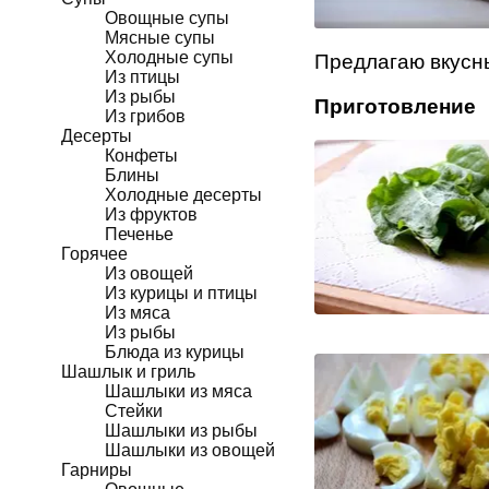
Овощные супы
Мясные супы
Холодные супы
Предлагаю вкусны
Из птицы
Из рыбы
Приготовление
Из грибов
Десерты
Конфеты
Блины
Холодные десерты
Из фруктов
Печенье
Горячее
Из овощей
Из курицы и птицы
Из мяса
Из рыбы
Блюда из курицы
Шашлык и гриль
Шашлыки из мяса
Стейки
Шашлыки из рыбы
Шашлыки из овощей
Гарниры