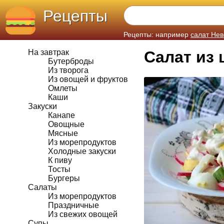
Рецепты
Рецепты: например
салат Нев
На завтрак
Салат из 
Бутерброды
Из творога
Из овощей и фруктов
Омлеты
Каши
Закуски
Канапе
Овощные
Мясные
Из морепродуктов
Холодные закуски
К пиву
Тосты
Бургеры
Салаты
Из морепродуктов
Праздничные
Из свежих овощей
Супы