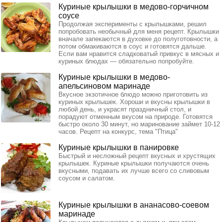
Куриные крылышки в медово-горчичном
соусе
Продолжая эксперименты с крылышками, решил
попробовать необычный для меня рецепт. Крылышки
вначале запекаются в духовке до полуготовности, а
потом обмакиваются в соус и готовятся дальше.
Если вам нравится сладковатый привкус в мясных и
куриных блюдах — обязательно попробуйте.
Куриные крылышки в медово-
апельсиновом маринаде
Вкусное экзотичное блюдо можно приготовить из
куриных крылышек. Хороши и вкусны крылышки в
любой день, и украсят праздничный стол, и
порадуют отменным вкусом на природе. Готовятся
быстро около 30 минут, но маринование займет 10-12
часов. Рецепт на конкурс, тема "Птица"
Куриные крылышки в панировке
Быстрый и несложный рецепт вкусных и хрустящих
крылышек. Куриные крылышки получаются очень
вкусными, подавать их лучше всего со сливовым
соусом и салатом.
Куриные крылышки в ананасово-соевом
маринаде