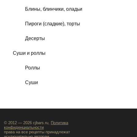
Блины, блинчики, оладьи
Пироги (сладкие), торты
Десерты
Суши и роллы
Роллы
Суши
© 2012 — 2026 cjbars.ru,
Политика
конфиденциальности
права на все рецепты принадлежат
исключительно авторам