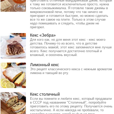
приготовить отличный мандариновый джем, который
к тому же готовится исключительно просто, нужна
только соковыжималка. Я готовлю такие джемы в
микроволновой печи, потому что так ничего не
пригорает и готовится быстрее, но можно сделать
все то же самое на плите. Только в этом случае
надо помешивать и следить, чтобы джем не
пригорел.
Кекс «Зебра»
Для кого как, но для меня этот кекс - кекс моего
детства. Почему-то из всего, что в детстве
готовилось мамой, этот кекс запомнился мне лучше
всего. Кекс получается достаточно плотный и
влажный, и оооочень вкусный.
Лимонный кекс
Это рецепт классического кекса с нежным ароматом
лимона и тающий во рту.
Кекс столичный
Если вы помните и любите кекс, который продавали
в СССР под названием "Столичный", попробуйте
приготовить его по этому рецепту. Получается очень
ностальгично. А если никогда не пробовали, то
сделайте и узнаете, какой он был на вкус.