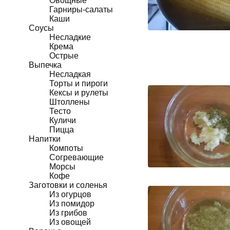
Овощные
Гарниры-салаты
Каши
Соусы
Несладкие
Крема
Острые
Выпечка
Несладкая
Торты и пироги
Кексы и рулеты
Штоллены
Тесто
Куличи
Пицца
Напитки
Компоты
Согревающие
Морсы
Кофе
Заготовки и соленья
Из огурцов
Из помидор
Из грибов
Из овощей