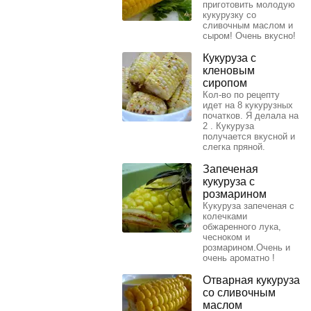
приготовить молодую
кукурузку со
сливочным маслом и
сыром! Очень вкусно!
Кукуруза с
кленовым
сиропом
Кол-во по рецепту
идет на 8 кукурузных
початков. Я делала на
2 . Кукуруза
получается вкусной и
слегка пряной.
Запеченая
кукуруза с
розмарином
Кукуруза запеченая с
колечками
обжаренного лука,
чесноком и
розмарином.Очень и
очень ароматно !
Отварная кукуруза
со сливочным
маслом