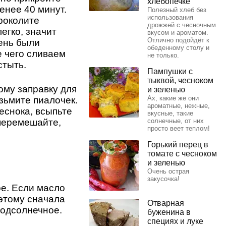
хлебопечке
енее 40 минут.
Полезный хлеб без
использования
роколите
дрожжей с чесночным
егко, значит
вкусом и ароматом.
Отлично подойдёт к
чень были
обеденному столу и
е чего сливаем
не только.
стыть.
Пампушки с
тыквой, чесноком
ому заправку для
и зеленью
Ах, какие же они
озьмите пиалочек.
ароматные, нежные,
еснока, всыпьте
вкусные, такие
 перемешайте,
солнечные, от них
просто веет теплом!
Горький перец в
томате с чесноком
и зеленью
Очень острая
закусочка!
е. Если масло
оэтому сначала
Отварная
подсолнечное.
буженина в
специях и луке