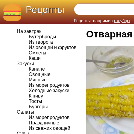
Рецепты
Рецепты: например
голубцы
На завтрак
Отварная 
Бутерброды
Из творога
Из овощей и фруктов
Омлеты
Каши
Закуски
Канапе
Овощные
Мясные
Из морепродуктов
Холодные закуски
К пиву
Тосты
Бургеры
Салаты
Из морепродуктов
Праздничные
Из свежих овощей
Супы