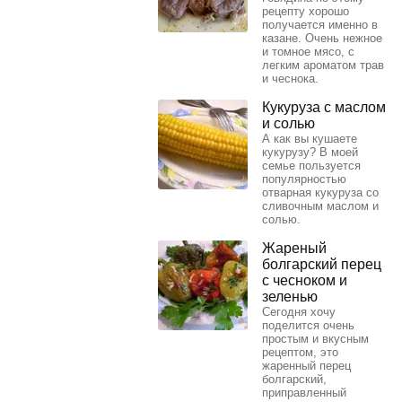
рецепту хорошо
получается именно в
казане. Очень нежное
и томное мясо, с
легким ароматом трав
и чеснока.
Кукуруза с маслом
и солью
А как вы кушаете
кукурузу? В моей
семье пользуется
популярностью
отварная кукуруза со
сливочным маслом и
солью.
Жареный
болгарский перец
с чесноком и
зеленью
Сегодня хочу
поделится очень
простым и вкусным
рецептом, это
жаренный перец
болгарский,
приправленный