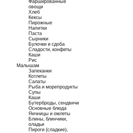
Фаршированные
овощи
Хлеб
Кексы
Пирожные
Напитки
Паста
Сырники
Булочки и сдоба
Сладости, конфеты
Каши
Рис
Малышам
Запеканки
Котлеты
Салаты
Рыба и морепродукты
Супы
Каши
Бутерброды, сендвичи
Основные блюда
Яичницы и омлеты
Блины, блинчики,
оладьи
Пироги (сладкие),