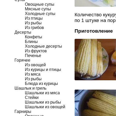
Овощные супы
Мясные супы
Холодные супы
Количество кукур
Из птицы
по 1 штуке на пор
Из рыбы
Из грибов
Приготовление
Десерты
Конфеты
Блины
Холодные десерты
Из фруктов
Печенье
Горячее
Из овощей
Из курицы и птицы
Из мяса
Из рыбы
Блюда из курицы
Шашлык и гриль
Шашлыки из мяса
Стейки
Шашлыки из рыбы
Шашлыки из овощей
Гарниры