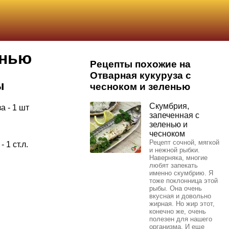
енью
Рецепты похожие на
Отварная кукуруза с
ы
чесноком и зеленью
Скумбрия,
а - 1 шт
запеченная с
зеленью и
чесноком
Рецепт сочной, мягкой
 1 ст.л.
и нежной рыбки.
Наверняка, многие
любят запекать
именно скумбрию. Я
тоже поклонница этой
рыбы. Она очень
вкусная и довольно
жирная. Но жир этот,
конечно же, очень
полезен для нашего
организма. И еще