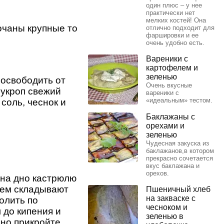
один плюс – у нее
практически нет
мелких костей! Она
очаны крупные то
отлично подходит для
фаршировки и ее
очень удобно есть.
Вареники с
картофелем и
зеленью
 освободить от
Очень вкусные
 укроп свежий
вареники с
«идеальным» тестом.
соль, чеснок и
Баклажаны с
орехами и
зеленью
Чудесная закуска из
баклажанов,в котором
прекрасно сочетается
вкус баклажана и
орехов.
 на дно кастрюлю
атем складывают
Пшеничный хлеб
на закваске с
олить по
чесноком и
 до кипения и
зеленью в
ьно прикройте