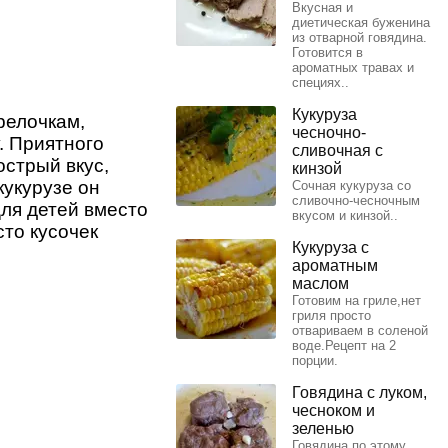
Вкусная и
диетическая буженина
из отварной говядина.
Готовится в
ароматных травах и
специях..
Кукуруза
релочкам,
чесночно-
. Приятного
сливочная с
острый вкус,
кинзой
кукурузе он
Сочная кукуруза со
сливочно-чесночным
Для детей вместо
вкусом и кинзой..
сто кусочек
Кукуруза с
ароматным
маслом
Готовим на гриле,нет
гриля просто
отвариваем в соленой
воде.Рецепт на 2
порции.
Говядина с луком,
чесноком и
зеленью
Говядина по этому