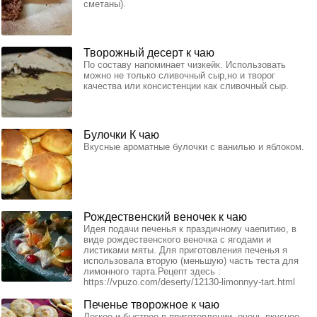
сметаны).
Творожный десерт к чаю
По составу напоминает чизкейк. Использовать
можно не только сливочный сыр,но и творог
качества или консистенции как сливочный сыр.
Булочки К чаю
Вкусные ароматные булочки с ванилью и яблоком.
Рождественский веночек к чаю
Идея подачи печенья к праздичному чаепитию, в
виде рождественского веночка с ягодами и
листиками мяты. Для приготовления печенья я
использовала вторую (меньшую) часть теста для
лимонного тарта.Рецепт здесь :
https://vpuzo.com/deserty/12130-limonnyy-tart.html
Печенье творожное к чаю
Легкое и быстрое в приготовлении, очень вкусное