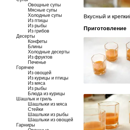
Овощные супы
Мясные супы
Холодные супы
Вкусный и крепки
Из птицы
Из рыбы
Приготовление
Из грибов
Десерты
Конфеты
Блины
Холодные десерты
Из фруктов
Печенье
Горячее
Из овощей
Из курицы и птицы
Из мяса
Из рыбы
Блюда из курицы
Шашлык и гриль
Шашлыки из мяса
Стейки
Шашлыки из рыбы
Шашлыки из овощей
Гарниры