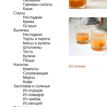
Овощные
Гарниры-салаты
Каши
Соусы
Несладкие
Крема
Острые
Выпечка
Несладкая
Торты и пироги
Кексы и рулеты
Штоллены
Тесто
Куличи
Пицца
Напитки
Источник
Компоты
Согревающие
Морсы
Кофе
Заготовки и соленья
Из огурцов
Из помидор
Из грибов
Из овощей