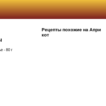
Рецепты похожие на Апри
кот
ы
 - 80 г