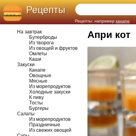
Рецепты
Рецепты: например
канапе
На завтрак
Апри кот
Бутерброды
Из творога
Из овощей и фруктов
Омлеты
Каши
Закуски
Канапе
Овощные
Мясные
Из морепродуктов
Холодные закуски
К пиву
Тосты
Бургеры
Салаты
Из морепродуктов
Праздничные
Из свежих овощей
Супы