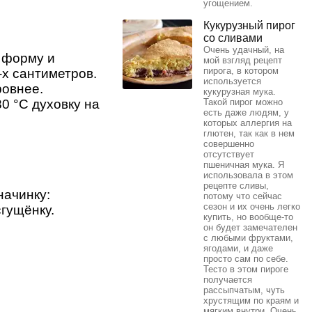
угощением.
Кукурузный пирог
со сливами
Очень удачный, на
 форму и
мой взгляд рецепт
пирога, в котором
х сантиметров.
используется
ровнее.
кукурузная мука.
0 °С духовку на
Такой пирог можно
есть даже людям, у
которых аллергия на
глютен, так как в нем
совершенно
отсутствует
пшеничная мука. Я
использовала в этом
рецепте сливы,
начинку:
потому что сейчас
сезон и их очень легко
гущёнку.
купить, но вообще-то
он будет замечателен
с любыми фруктами,
ягодами, и даже
просто сам по себе.
Тесто в этом пироге
получается
рассыпчатым, чуть
хрустящим по краям и
мягким внутри. Очень