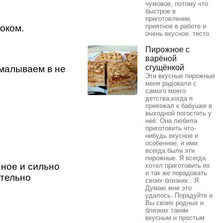
чумовое, потому что
быстрое в
приготовлении,
приятное в работе и
оком.
очень вкусное, тесто.
Пирожное с
варёной
сгущёнкой
змалываем в не
Эти вкусные пирожные
меня радовали с
самого моего
детства,когда я
приезжал к бабушке в
выходной погостить у
неё. Она любила
приготовить что-
нибудь вкусное и
особенное, и ими
всегда были эти
пирожные. Я всегда
ное и сильно
хотел приготовить их
и так же порадовать
тельно
своих близких.. Я
Думаю мне это
удалось. Порадуйте и
Вы своих родных и
близких таким
вкусным и простым