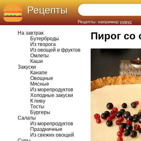
Рецепты
Рецепты: например
хумус
На завтрак
Пирог со
Бутерброды
Из творога
Из овощей и фруктов
Омлеты
Каши
Закуски
Канапе
Овощные
Мясные
Из морепродуктов
Холодные закуски
К пиву
Тосты
Бургеры
Салаты
Из морепродуктов
Праздничные
Из свежих овощей
Супы