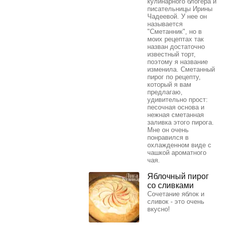
кулинарного блогера и
писательницы Ирины
Чадеевой. У нее он
называется
"Сметанник", но в
моих рецептах так
назван достаточно
известный торт,
поэтому я название
изменила. Сметанный
пирог по рецепту,
который я вам
предлагаю,
удивительно прост:
песочная основа и
нежная сметанная
заливка этого пирога.
Мне он очень
понравился в
охлажденном виде с
чашкой ароматного
чая.
Яблочный пирог
со сливками
Сочетание яблок и
сливок - это очень
вкусно!