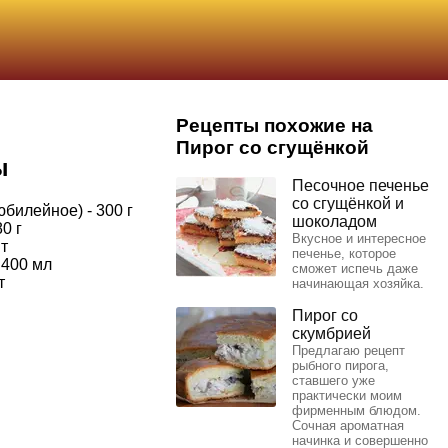
Рецепты похожие на
Пирог со сгущёнкой
ы
Песочное печенье
со сгущёнкой и
билейное) - 300 г
шоколадом
0 г
Вкусное и интересное
т
печенье, которое
 400 мл
сможет испечь даже
т
начинающая хозяйка.
Пирог со
скумбрией
Предлагаю рецепт
рыбного пирога,
ставшего уже
практически моим
фирменным блюдом.
Сочная ароматная
начинка и совершенно