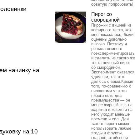
советую попробовать!
половинки
Пирог со
смородиной
Пирожки с вишней из
кефирного теста, как
мне показалось, были
оценены довольно
высоко. Поэтому я
решила немного
поэкспериментировать
и сделать из такого же
теста печеный пирог
со смородиной.
ем начинку на
Эксперимент оказался
удачным, так что
делюсь с вами.Кроме
того, по-сравнению с
пирожками у этого
пирога есть два
преимущества — он
менее жирный, т.к. не
жарится в масле и на
него уходит меньше
времени и сил. Для
такого пирога можно
использовать любые
духовку на 10
ягоды и фрукты,
главное, чтобы они