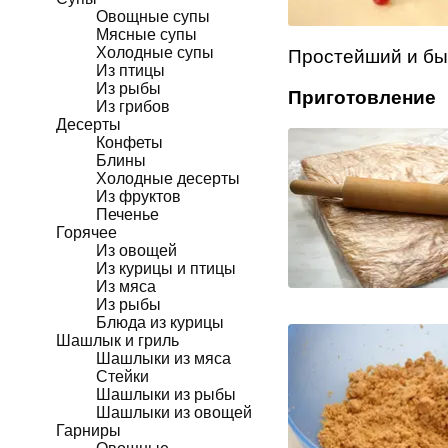
Овощные супы
Мясные супы
Холодные супы
Простейший и бы
Из птицы
Из рыбы
Приготовление
Из грибов
Десерты
Конфеты
Блины
Холодные десерты
Из фруктов
Печенье
Горячее
Из овощей
Из курицы и птицы
Из мяса
Из рыбы
Блюда из курицы
Шашлык и гриль
Шашлыки из мяса
Стейки
Шашлыки из рыбы
Шашлыки из овощей
Гарниры