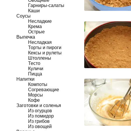
Овощные
Гарниры-салаты
Каши
Соусы
Несладкие
Крема
Острые
Выпечка
Несладкая
Торты и пироги
Кексы и рулеты
Штоллены
Тесто
Куличи
Пицца
Напитки
Компоты
Согревающие
Морсы
Кофе
Заготовки и соленья
Из огурцов
Из помидор
Из грибов
Из овощей