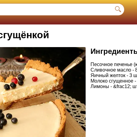
 сгущёнкой
Ингредиент
Песочное печенье (ю
Сливочное масло - 8
Яичный желток - 3 ш
Молоко сгущенное -
Лимоны - &frac12; ш