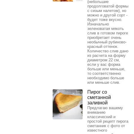
(небольшие
продолговатой формы
с сизым налетом), но
можно и другой сорт -
будет тоже вкусно.
Изначально
зеленоватая мякоть
слив в готовом пироге
приобретает очень
необычный рубиново-
красный оттенок.
Количество слив дано
из расчета на форму
диаметром 22 см,
если у вас форма
больше или меньше,
то соответственно
необходимо больше
или меньше слив.
Пирог со
сметанной
заливкой
Предлагаю вашему
вниманию
классический и
простой рецепт пирога
сметанник с фото от
известного