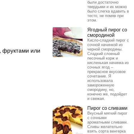
были достаточно
твердыми и их можно
было слегка вдавить в
тесто, не помяв при
этом.
Ягодный пирог со
смородиной
Кисло-сладкий пирог с
сочной начинкой из
черной смородины.
, фруктами или
Сладкий слоеный
песочный корж и
кисленькая начинка из
сочных ягод –
прекрасное вкусовое
сочетание. Я
использовала
замороженную
смородину, но,
конечно же, подойдет
и свежая.
Пирог со сливами
Вкусный мягкий пирог
с сочными
ароматными сливами.
Сливы желательно
взять сорта венгерка