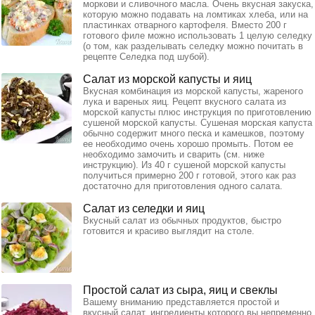
моркови и сливочного масла. Очень вкусная закуска,
которую можно подавать на ломтиках хлеба, или на
пластинках отварного картофеля. Вместо 200 г
готового филе можно использовать 1 целую селедку
(о том, как разделывать селедку можно почитать в
рецепте Селедка под шубой).
Салат из морской капусты и яиц
Вкусная комбинация из морской капусты, жареного
лука и вареных яиц. Рецепт вкусного салата из
морской капусты плюс инструкция по приготовлению
сушеной морской капусты. Сушеная морская капуста
обычно содержит много песка и камешков, поэтому
ее необходимо очень хорошо промыть. Потом ее
необходимо замочить и сварить (см. ниже
инструкцию). Из 40 г сушеной морской капусты
получиться примерно 200 г готовой, этого как раз
достаточно для приготовления одного салата.
Салат из селедки и яиц
Вкусный салат из обычных продуктов, быстро
готовится и красиво выглядит на столе.
Простой салат из сыра, яиц и свеклы
Вашему вниманию представляется простой и
вкусный салат, ингредиенты которого вы непременно