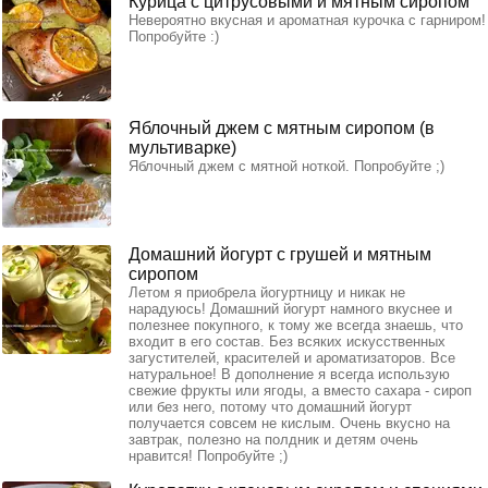
Курица с цитрусовыми и мятным сиропом
Невероятно вкусная и ароматная курочка с гарниром!
Попробуйте :)
Яблочный джем с мятным сиропом (в
мультиварке)
Яблочный джем с мятной ноткой. Попробуйте ;)
Домашний йогурт с грушей и мятным
сиропом
Летом я приобрела йогуртницу и никак не
нарадуюсь! Домашний йогурт намного вкуснее и
полезнее покупного, к тому же всегда знаешь, что
входит в его состав. Без всяких искусственных
загустителей, красителей и ароматизаторов. Все
натуральное! В дополнение я всегда использую
свежие фрукты или ягоды, а вместо сахара - сироп
или без него, потому что домашний йогурт
получается совсем не кислым. Очень вкусно на
завтрак, полезно на полдник и детям очень
нравится! Попробуйте ;)