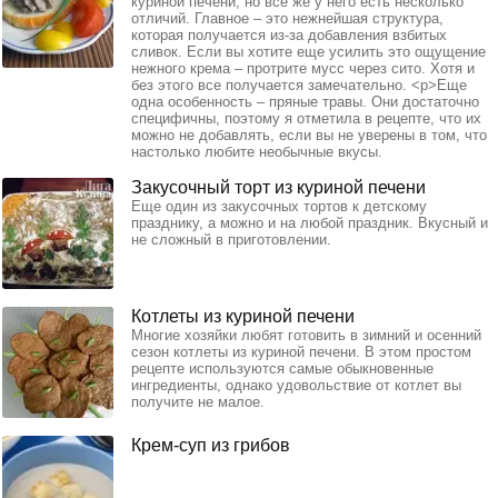
куриной печени, но все же у него есть несколько
отличий. Главное – это нежнейшая структура,
которая получается из-за добавления взбитых
сливок. Если вы хотите еще усилить это ощущение
нежного крема – протрите мусс через сито. Хотя и
без этого все получается замечательно. <p>Еще
одна особенность – пряные травы. Они достаточно
специфичны, поэтому я отметила в рецепте, что их
можно не добавлять, если вы не уверены в том, что
настолько любите необычные вкусы.
Закусочный торт из куриной печени
Еще один из закусочных тортов к детскому
празднику, а можно и на любой праздник. Вкусный и
не сложный в приготовлении.
Котлеты из куриной печени
Многие хозяйки любят готовить в зимний и осенний
сезон котлеты из куриной печени. В этом простом
рецепте используются самые обыкновенные
ингредиенты, однако удовольствие от котлет вы
получите не малое.
Крем-суп из грибов