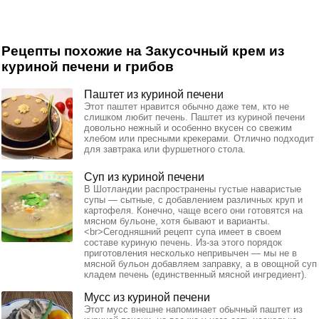
Рецепты похожие на Закусочный крем из
куриной печени и грибов
Паштет из куриной печени
Этот паштет нравится обычно даже тем, кто не
слишком любит печень. Паштет из куриной печени
довольно нежный и особенно вкусен со свежим
хлебом или пресными крекерами. Отлично подходит
для завтрака или фуршетного стола.
Суп из куриной печени
В Шотландии распространены густые наваристые
супы — сытные, с добавлением различных круп и
картофеля. Конечно, чаще всего они готовятся на
мясном бульоне, хотя бывают и варианты.
<br>Сегодняшний рецепт супа имеет в своем
составе куриную печень. Из-за этого порядок
приготовления несколько непривычен — мы не в
мясной бульон добавляем заправку, а в овощной суп
кладем печень (единственный мясной ингредиент).
Мусс из куриной печени
Этот мусс внешне напоминает обычный паштет из