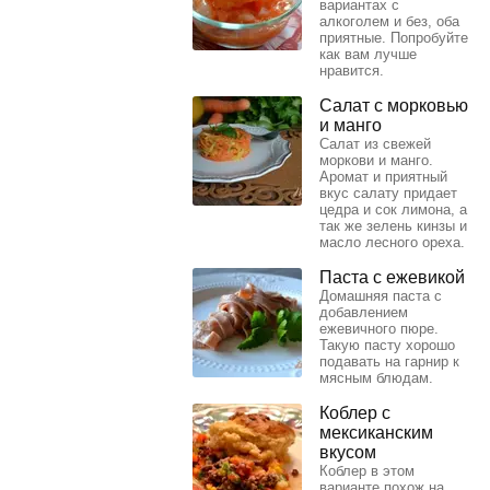
вариантах с
алкоголем и без, оба
приятные. Попробуйте
как вам лучше
нравится.
Салат с морковью
и манго
Салат из свежей
моркови и манго.
Аромат и приятный
вкус салату придает
цедра и сок лимона, а
так же зелень кинзы и
масло лесного ореха.
Паста с ежевикой
Домашняя паста с
добавлением
ежевичного пюре.
Такую пасту хорошо
подавать на гарнир к
мясным блюдам.
Коблер с
мексиканским
вкусом
Коблер в этом
варианте похож на