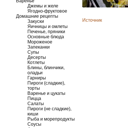
Варенье
Джемы и желе
Ягодно-фруктовое
Домашние рецепты
Источник
Закуски
Яичницы и омлеты
Печенье, пряники
Основные блюда
Мороженое
Запеканки
Супы
Десерты
Котлеты
Блины, блинчики,
оладьи
Гарниры
Пироги (сладкие),
торты
Варенье и цукаты
Пицца
Салаты
Пироги (не сладкие),
киши
Рыба и морепродукты
Соусы