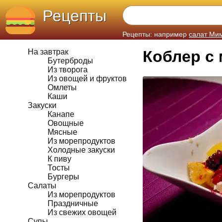
Рецепты
Рецепты: например
салат Ми
На завтрак
Коблер с 
Бутерброды
Из творога
Из овощей и фруктов
Омлеты
Каши
Закуски
Канапе
Овощные
Мясные
Из морепродуктов
Холодные закуски
К пиву
Тосты
Бургеры
Салаты
Из морепродуктов
Праздничные
Из свежих овощей
Супы