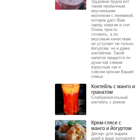
трудовые будни вот
таким необычным,
вкусненьким
молочком с ежевикой,
которое даст Вам
заряд энергии и сил.
Очень просто
готовить, а по
вкусовым качествам
не уступает не только
йогуртам, но и даже
коктейлем. Такой
напиток придется по
душе как самым
взрослым так и
совсем крохам Вашей
семьи.
Коктейль с манго и
гранатом
Слабоалкогольный
коктейль с ромом.
Крем-глясе с
манго и йогуртом
Десерт для жарких
дней в виде холодного