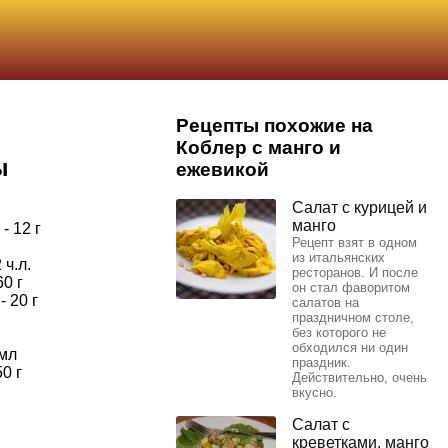
Рецепты похожие на
Коблер с манго и
ы
ежевикой
Салат с курицей и
манго
- 12 г
Рецепт взят в одном
из итальянских
 ч.л.
ресторанов. И после
0 г
он стал фаворитом
 20 г
салатов на
праздничном столе,
без которого не
обходился ни один
 мл
праздник.
0 г
Действительно, очень
вкусно.
Салат с
креветками, манго