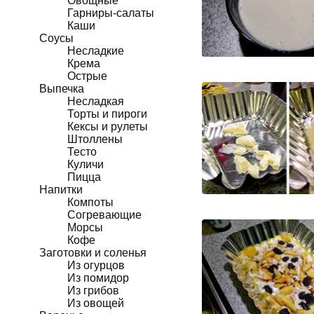
Овощные
Гарниры-салаты
Каши
Соусы
Несладкие
Крема
Острые
Выпечка
Несладкая
Торты и пироги
Кексы и рулеты
Штоллены
Тесто
Куличи
Пицца
Напитки
Компоты
Согревающие
Морсы
Кофе
Заготовки и соленья
Из огурцов
Из помидор
Из грибов
Из овощей