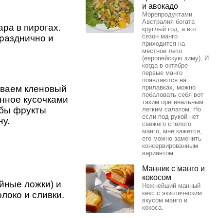
и авокадо
Морепродуктами
Австралия богата
ра в пирогах.
круглый год, а вот
сезон манго
празднично и
приходится на
местное лето
(европейскую зиму). И
когда в октябре
первые манго
появляются на
иваем кленовый
прилавках, можно
побаловать себя вот
анное кусочками
таким оригинальным
обы фрукты
легким салатом. Но
если под рукой нет
ну.
свежего спелого
манго, мне кажется,
его можно заменить
консервированным
вариантом.
Манник с манго и
кокосом
йные ложки) и
Нежнейший манный
кекс с экзотическим
локо и сливки.
вкусом манго и
кокоса.