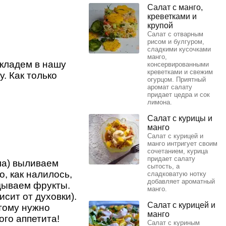
Салат с манго,
креветками и
крупой
Салат с отварным
рисом и булгуром,
сладкими кусочками
манго,
кладем в нашу
консервированными
креветками и свежим
. Как только
огурцом. Приятный
аромат салату
придает цедра и сок
лимона.
Салат с курицы и
манго
Салат с курицей и
манго интригует своим
сочетанием, курица
придает салату
ла) выливаем
сытость, а
, как налилось,
сладковатую нотку
добавляет ароматный
адываем фрукты.
манго.
исит от духовки).
Салат с курицей и
этому нужно
манго
ого аппетита!
Салат с куриным