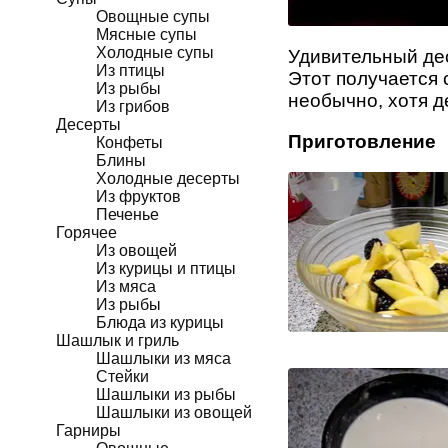
Овощные супы
Мясные супы
Холодные супы
Удивительный дес
Из птицы
Этот получается 
Из рыбы
необычно, хотя д
Из грибов
Десерты
Приготовление
Конфеты
Блины
Холодные десерты
Из фруктов
Печенье
Горячее
Из овощей
Из курицы и птицы
Из мяса
Из рыбы
Блюда из курицы
Шашлык и гриль
Шашлыки из мяса
Стейки
Шашлыки из рыбы
Шашлыки из овощей
Гарниры