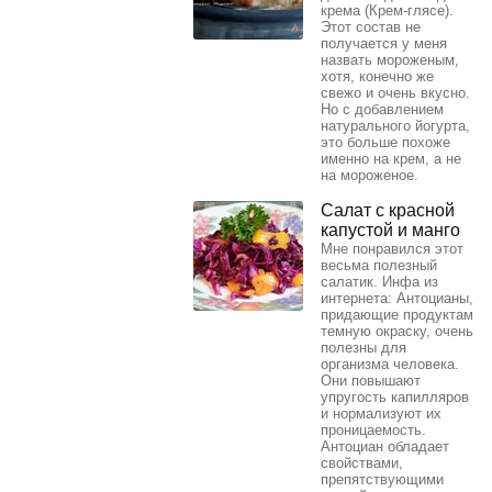
крема (Крем-глясе).
Этот состав не
получается у меня
назвать мороженым,
хотя, конечно же
свежо и очень вкусно.
Но с добавлением
натурального йогурта,
это больше похоже
именно на крем, а не
на мороженое.
Салат с красной
капустой и манго
Мне понравился этот
весьма полезный
салатик. Инфа из
интернета: Антоцианы,
придающие продуктам
темную окраску, очень
полезны для
организма человека.
Они повышают
упругость капилляров
и нормализуют их
проницаемость.
Антоциан обладает
свойствами,
препятствующими