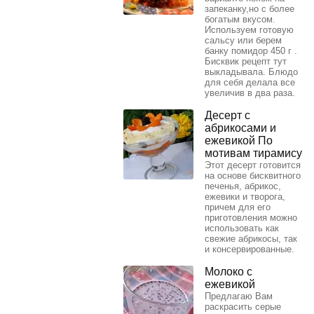
запеканку,но с более
богатым вкусом.
Используем готовую
сальсу или берем
банку помидор 450 г .
Бисквик рецепт тут
выкладывала. Блюдо
для себя делала все
увеличив в два раза.
Десерт с
абрикосами и
ежевикой По
мотивам тирамису
Этот десерт готовится
на основе бисквитного
печенья, абрикос,
ежевики и творога,
причем для его
приготовления можно
использовать как
свежие абрикосы, так
и консервированные.
Молоко с
ежевикой
Предлагаю Вам
раскрасить серые