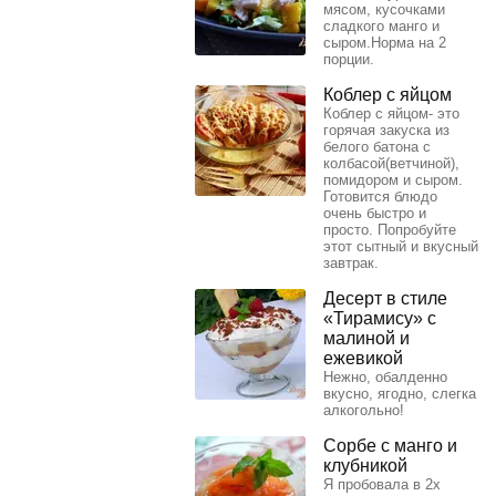
мясом, кусочками
сладкого манго и
сыром.Норма на 2
порции.
Коблер с яйцом
Коблер с яйцом- это
горячая закуска из
белого батона с
колбасой(ветчиной),
помидором и сыром.
Готовится блюдо
очень быстро и
просто. Попробуйте
этот сытный и вкусный
завтрак.
Десерт в стиле
«Тирамису» с
малиной и
ежевикой
Нежно, обалденно
вкусно, ягодно, слегка
алкогольно!
Сорбе с манго и
клубникой
Я пробовала в 2х