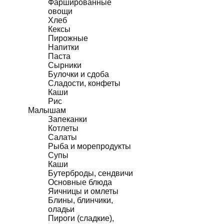
Фаршированные
овощи
Хлеб
Кексы
Пирожные
Напитки
Паста
Сырники
Булочки и сдоба
Сладости, конфеты
Каши
Рис
Малышам
Запеканки
Котлеты
Салаты
Рыба и морепродукты
Супы
Каши
Бутерброды, сендвичи
Основные блюда
Яичницы и омлеты
Блины, блинчики,
оладьи
Пироги (сладкие),