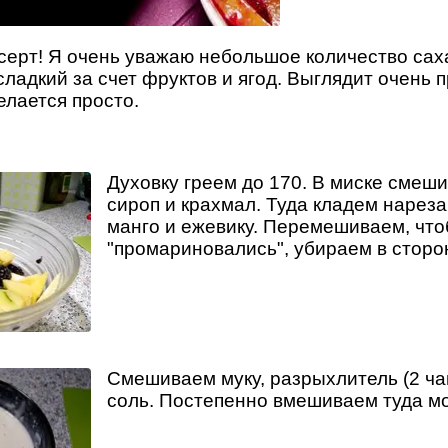
ерт! Я очень уважаю небольшое количество саха
сладкий за счет фруктов и ягод. Выглядит очень 
елается просто.
Духовку греем до 170. В миске смеш
сироп и крахмал. Туда кладем нарез
манго и ежевику. Перемешиваем, чт
"промариновались", убираем в сторо
Смешиваем муку, разрыхлитель (2 ча
соль. Постепенно вмешиваем туда мо