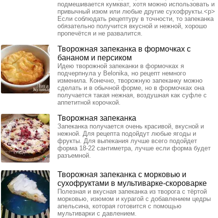
подмешивается кумкват, хотя можно использовать и
привычный изюм или любые другие сухофрукты.<p>
Если соблюдать рецептуру в точности, то запеканка
обязательно получится вкусной и нежной, хорошо
пропечётся и не развалится.
Творожная запеканка в формочках с
бананом и персиком
Идею творожной запеканки в формочках я
подчерпнула у Belonika, но рецепт немного
изменила. Конечно, творожную запеканку можно
сделать и в обычной форме, но в формочках она
получается такая нежная, воздушная как суфле с
аппетитной корочкой.
Творожная запеканка
Запеканка получается очень красивой, вкусной и
нежной. Для рецепта подойдут любые ягоды и
фрукты. Для выпекания лучше всего подойдет
форма 18-22 сантиметра, лучше если форма будет
разъемной.
Творожная запеканка с морковью и
сухофруктами в мультиварке-скороварке
Полезная и вкусная запеканка из творога с тёртой
морковью, изюмом и курагой с добавлением цедры
апельсина, которая готовится с помощью
мультиварки с давлением.