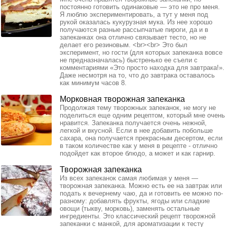
постоянно готовить одинаковые — это не про меня.
Я люблю экспериментировать, а тут у меня под
рукой оказалась кукурузная мука. Из нее хорошо
получаются разные рассыпчатые пироги, да и в
запеканках она отлично связывает тесто, но не
делает его резиновым. <br><br> Это был
эксперимент, но гости (для которых запеканка вовсе
не предназначалась) быстренько ее съели с
комментариями «Это просто находка для завтрака!».
Даже несмотря на то, что до завтрака оставалось
как минимум часов 8.
Морковная творожная запеканка
Продолжая тему творожных запеканок, не могу не
поделиться еще одним рецептом, который мне очень
нравится. Запеканка получается очень нежной,
легкой и вкусной. Если в нее добавить побольше
сахара, она получается прекрасным десертом, если
в таком количестве как у меня в рецепте - отлично
подойдет как второе блюдо, а может и как гарнир.
Творожная запеканка
Из всех запеканок самая любимая у меня —
творожная запеканка. Можно есть ее на завтрак или
подать к вечернему чаю, да и готовить ее можно по-
разному: добавлять фрукты, ягоды или сладкие
овощи (тыкву, морковь), заменять остальные
ингредиенты. Это классический рецепт творожной
запеканки с манкой, для ароматизации к тесту