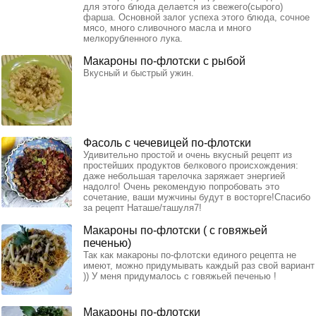
для этого блюда делается из свежего(сырого)
фарша. Основной залог успеха этого блюда, сочное
мясо, много сливочного масла и много
мелкорубленного лука.
Макароны по-флотски с рыбой
Вкусный и быстрый ужин.
Фасоль с чечевицей по-флотски
Удивительно простой и очень вкусный рецепт из
простейших продуктов белкового происхождения:
даже небольшая тарелочка заряжает энергией
надолго! Очень рекомендую попробовать это
сочетание, ваши мужчины будут в восторге!Спасибо
за рецепт Наташе/ташуля7!
Макароны по-флотски ( с говяжьей
печенью)
Так как макароны по-флотски единого рецепта не
имеют, можно придумывать каждый раз свой вариант
)) У меня придумалось с говяжьей печенью !
Макароны по-флотски