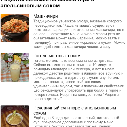
апельсиновым соком
Машкичири
Традиционное узбекское блюдо, название которого
переводится как "Каша из маша". Существуют
некоторые вариации приготовления машкичири, но в
основе — сочетание маша и риса с мясом (это не
обязательно может быть баранина, можно взять и
говядину), приправленное морковью и луком. Можно
также добавлять в машкичири чеснок и зиру.
Гоголь-моголь с соком
Гоголь-моголь - это воспоминание из детства.
Сейчас его можно приготовить за 10 минут с
помощью блендера или миксера, а вот в моём
далёком детстве родители взбивали всё вручную и
приходилось долго ждать эту вкуснятину. Гоголь-
моголь – напиток, известный как своим
удивительным вкусом, так и полезными свойствами.
Его рекомендуют употреблять при болях в горле и
потере голоса. Рецепт на конкурс, тема "Рецепты
нашего детства"
Чечевичный суп-пюре с апельсиновым
соком
Ещё одно блюдо для поста: легкий, питательный
суп, прекрасное дополнение к постному меню.
Готовится быстро, съедается так же. Рецепт