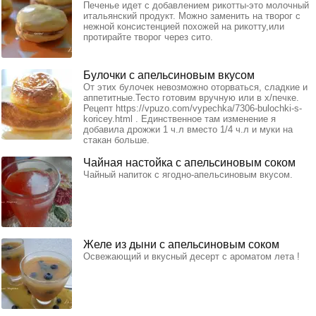
Печенье идет с добавлением рикотты-это молочный
итальянский продукт. Можно заменить на творог с
нежной консистенцией похожей на рикотту,или
протирайте творог через сито.
Булочки с апельсиновым вкусом
От этих булочек невозможно оторваться, сладкие и
аппетитные.Тесто готовим вручную или в х/печке.
Рецепт https://vpuzo.com/vypechka/7306-bulochki-s-
koricey.html . Единственное там изменение я
добавила дрожжи 1 ч.л вместо 1/4 ч.л и муки на
стакан больше.
Чайная настойка с апельсиновым соком
Чайный напиток с ягодно-апельсиновым вкусом.
Желе из дыни с апельсиновым соком
Освежающий и вкусный десерт с ароматом лета !