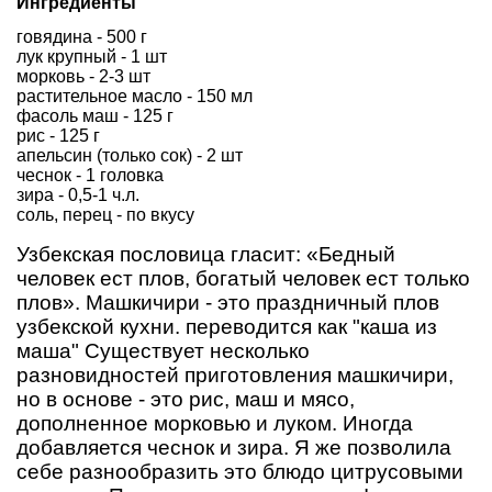
Ингредиенты
говядина - 500 г
лук крупный - 1 шт
морковь - 2-3 шт
растительное масло - 150 мл
фасоль маш - 125 г
рис - 125 г
апельсин (только сок) - 2 шт
чеснок - 1 головка
зира - 0,5-1 ч.л.
соль, перец - по вкусу
Узбекская пословица гласит: «Бедный
человек ест плов, богатый человек ест только
плов». Машкичири - это праздничный плов
узбекской кухни. переводится как "каша из
маша" Существует несколько
разновидностей приготовления машкичири,
но в основе - это рис, маш и мясо,
дополненное морковью и луком. Иногда
добавляется чеснок и зира. Я же позволила
себе разнообразить это блюдо цитрусовыми