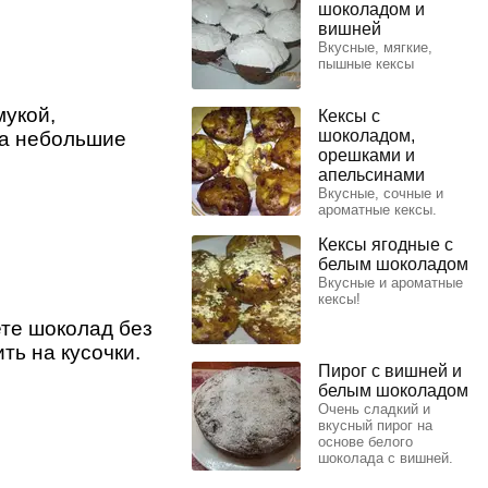
шоколадом и
вишней
Вкусные, мягкие,
пышные кексы
мукой,
Кексы с
шоколадом,
на небольшие
орешками и
апельсинами
Вкусные, сочные и
ароматные кексы.
Кексы ягодные с
белым шоколадом
Вкусные и ароматные
кексы!
те шоколад без
ть на кусочки.
Пирог с вишней и
белым шоколадом
Очень сладкий и
вкусный пирог на
основе белого
шоколада с вишней.