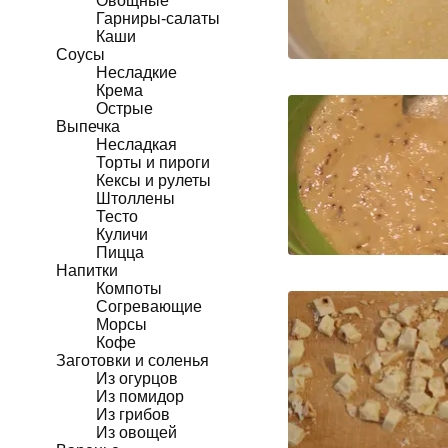
Овощные
Гарниры-салаты
Каши
Соусы
Несладкие
Крема
Острые
Выпечка
Несладкая
Торты и пироги
Кексы и рулеты
Штоллены
Тесто
Куличи
Пицца
Напитки
Компоты
Согревающие
Морсы
Кофе
Заготовки и соленья
Из огурцов
Из помидор
Из грибов
Из овощей