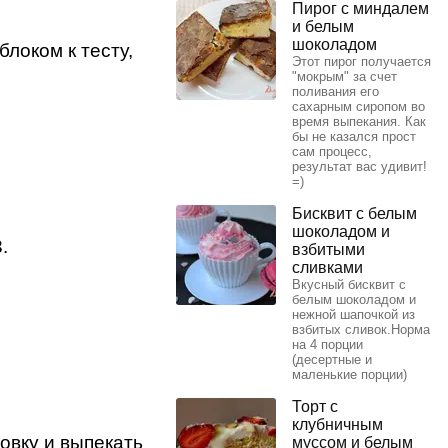
Пирог с миндалем
и белым
шоколадом
локом к тесту,
Этот пирог получается
"мокрым" за счет
поливания его
сахарным сиропом во
время выпекания. Как
бы не казался прост
сам процесс,
результат вас удивит!
=)
Бисквит с белым
шоколадом и
.
взбитыми
сливками
Вкусный бисквит с
белым шоколадом и
нежной шапочкой из
взбитых сливок.Норма
на 4 порции
(десертные и
маленькие порции)
Торт с
клубничным
овку и выпекать
муссом и белым