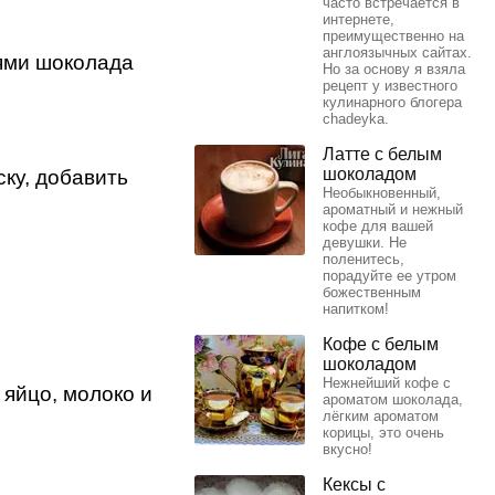
часто встречается в
интернете,
преимущественно на
англоязычных сайтах.
ями шоколада
Но за основу я взяла
рецепт у известного
кулинарного блогера
chadeyka.
Латте с белым
шоколадом
ку, добавить
Необыкновенный,
ароматный и нежный
кофе для вашей
девушки. Не
поленитесь,
порадуйте ее утром
божественным
напитком!
Кофе с белым
шоколадом
Нежнейший кофе с
 яйцо, молоко и
ароматом шоколада,
лёгким ароматом
корицы, это очень
вкусно!
Кексы с