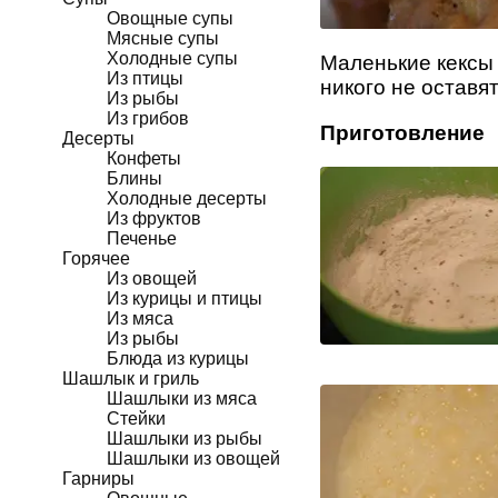
Овощные супы
Мясные супы
Холодные супы
Маленькие кексы
Из птицы
никого не оставя
Из рыбы
Из грибов
Приготовление
Десерты
Конфеты
Блины
Холодные десерты
Из фруктов
Печенье
Горячее
Из овощей
Из курицы и птицы
Из мяса
Из рыбы
Блюда из курицы
Шашлык и гриль
Шашлыки из мяса
Стейки
Шашлыки из рыбы
Шашлыки из овощей
Гарниры