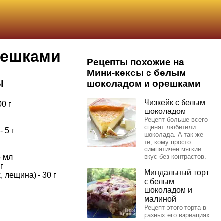
решками
Рецепты похожие на
Мини-кексы с белым
ы
шоколадом и орешками
Чизкейк с белым
0 г
шоколадом
Рецепт больше всего
оценят любители
 5 г
шоколада. А так же
те, кому просто
симпатичен мягкий
5 мл
вкус без контрастов.
г
Миндальный торт
 лещина) - 30 г
с белым
шоколадом и
малиной
Рецепт этого торта в
разных его вариациях