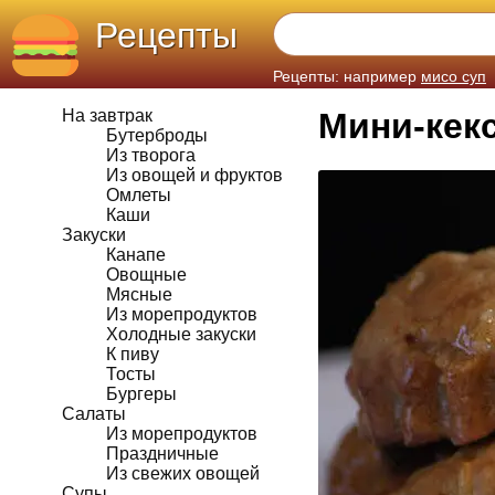
Рецепты
Рецепты: например
мисо суп
На завтрак
Мини-кек
Бутерброды
Из творога
Из овощей и фруктов
Омлеты
Каши
Закуски
Канапе
Овощные
Мясные
Из морепродуктов
Холодные закуски
К пиву
Тосты
Бургеры
Салаты
Из морепродуктов
Праздничные
Из свежих овощей
Супы