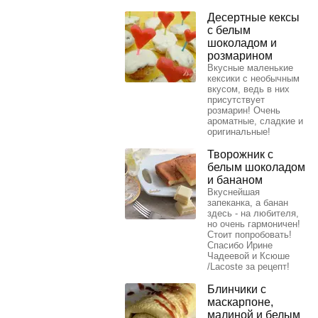
Десертные кексы
с белым
шоколадом и
розмарином
Вкусные маленькие
кексики с необычным
вкусом, ведь в них
присутствует
розмарин! Очень
ароматные, сладкие и
оригинальные!
Творожник с
белым шоколадом
и бананом
Вкуснейшая
запеканка, а банан
здесь - на любителя,
но очень гармоничен!
Стоит попробовать!
Спасибо Ирине
Чадеевой и Ксюше
/Lacoste за рецепт!
Блинчики с
маскарпоне,
малиной и белым