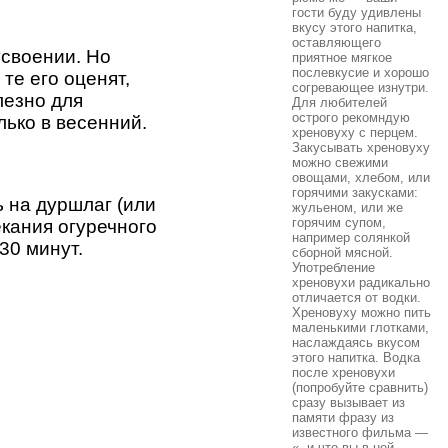
гости буду удивлены
вкусу этого напитка,
оставляющего
усвоении. Но
приятное мягкое
послевкусие и хорошо
те его оценят,
согревающее изнутри.
лезно для
Для любителей
острого рекомндую
лько в весенний.
хреновуху с перцем.
Закусывать хреновуху
можно свежими
овощами, хлебом, или
горячими закусками:
 на дуршлаг (или
жульеном, или же
горячим супом,
екания огуречного
например солянкой
30 минут.
сборной мясной.
Употребление
хреновухи радикально
отличается от водки.
Хреновуху можно пить
маленькими глотками,
наслаждаясь вкусом
этого напитка. Водка
после хреновухи
(попробуйте сравнить)
сразу вызывает из
памяти фразу из
известного фильма —
«..и что вы в ней