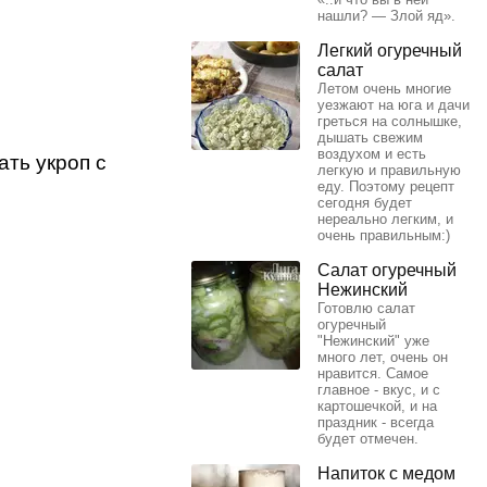
нашли? — Злой яд».
Легкий огуречный
салат
Летом очень многие
уезжают на юга и дачи
греться на солнышке,
дышать свежим
воздухом и есть
ать укроп с
легкую и правильную
еду. Поэтому рецепт
сегодня будет
нереально легким, и
очень правильным:)
Салат огуречный
Нежинский
Готовлю салат
огуречный
"Нежинский" уже
много лет, очень он
нравится. Самое
главное - вкус, и с
картошечкой, и на
праздник - всегда
будет отмечен.
Напиток с медом