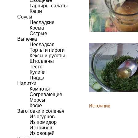
Овощные
Гарниры-салаты
Каши
Соусы
Несладкие
Крема
Острые
Выпечка
Несладкая
Торты и пироги
Кексы и рулеты
Штоллены
Тесто
Куличи
Пицца
Напитки
Компоты
Согревающие
Морсы
Кофе
Источник
Заготовки и соленья
Из огурцов
Из помидор
Из грибов
Из овощей