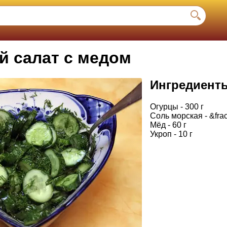
й салат с медом
Ингредиент
Огурцы - 300 г
Соль морская - &frac
Мёд - 60 г
Укроп - 10 г