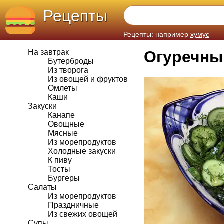
Рецепты
Рецепты: например
хумус
На завтрак
Огуречны
Бутерброды
Из творога
Из овощей и фруктов
Омлеты
Каши
Закуски
Канапе
Овощные
Мясные
Из морепродуктов
Холодные закуски
К пиву
Тосты
Бургеры
Салаты
Из морепродуктов
Праздничные
Из свежих овощей
Супы