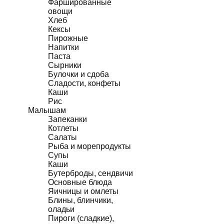
Фаршированные
овощи
Хлеб
Кексы
Пирожные
Напитки
Паста
Сырники
Булочки и сдоба
Сладости, конфеты
Каши
Рис
Малышам
Запеканки
Котлеты
Салаты
Рыба и морепродукты
Супы
Каши
Бутерброды, сендвичи
Основные блюда
Яичницы и омлеты
Блины, блинчики,
оладьи
Пироги (сладкие),