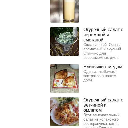
Огуречный салат с
черемшой и
сметаной
Салат легкий. Очень
ароматный и вкусный.
Отлично для
всевозможных диет.
Блинчики с медом
Один из любимых
завтраков в нашем
доме.
Огуречный салат с
ветчиной и
омлетом
Этот замечательный
салат из испанского
ресторанчика, кот. я
нашла у Оли, не