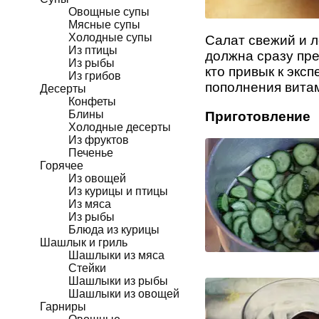
Овощные супы
Мясные супы
Холодные супы
Салат свежий и л
Из птицы
должна сразу пре
Из рыбы
кто привык к экс
Из грибов
пополнения витам
Десерты
Конфеты
Блины
Приготовление
Холодные десерты
Из фруктов
Печенье
Горячее
Из овощей
Из курицы и птицы
Из мяса
Из рыбы
Блюда из курицы
Шашлык и гриль
Шашлыки из мяса
Стейки
Шашлыки из рыбы
Шашлыки из овощей
Гарниры