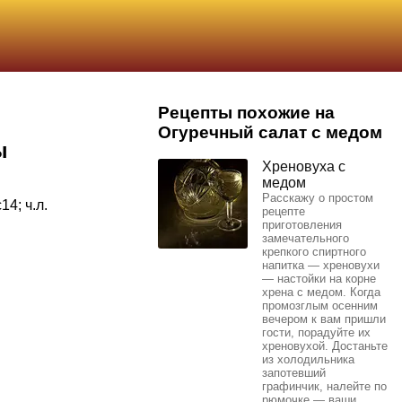
Рецепты похожие на
Огуречный салат с медом
ы
Хреновуха с
медом
Расскажу о простом
14; ч.л.
рецепте
приготовления
замечательного
крепкого спиртного
напитка — хреновухи
— настойки на корне
хрена с медом. Когда
промозглым осенним
вечером к вам пришли
гости, порадуйте их
хреновухой. Достаньте
из холодильника
запотевший
графинчик, налейте по
рюмочке — ваши