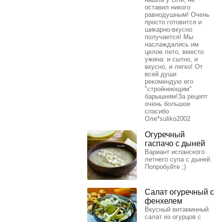
оставил никого
равнодушным! Очень
просто готовится и
шикарно-вкусно
получается! Мы
наслаждались им
целое лето, вместо
ужина: и сытно, и
вкусно, и легко! От
всей души
рекомендую его
"стройнеющим"
барышням!За рецепт
очень большое
спасибо
Оле*suliko2002
Огуречный
гаспачо с дыней
Вариант испанского
летнего супа с дыней.
Попробуйте ;)
Салат огуречный с
фенхелем
Вкусный витаминный
салат из огурцов с