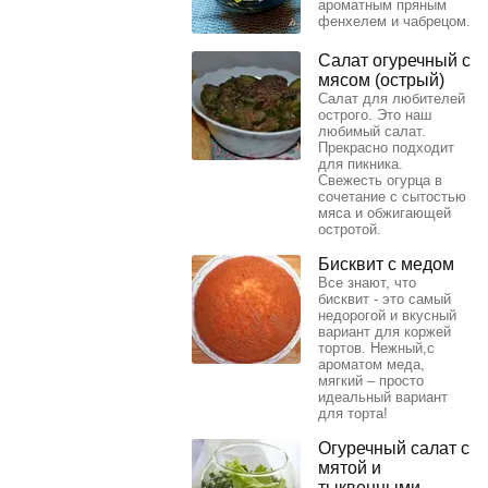
ароматным пряным
фенхелем и чабрецом.
Салат огуречный с
мясом (острый)
Салат для любителей
острого. Это наш
любимый салат.
Прекрасно подходит
для пикника.
Свежесть огурца в
сочетание с сытостью
мяса и обжигающей
остротой.
Бисквит с медом
Все знают, что
бисквит - это самый
недорогой и вкусный
вариант для коржей
тортов. Нежный,с
ароматом меда,
мягкий – просто
идеальный вариант
для торта!
Огуречный салат с
мятой и
тыквенными