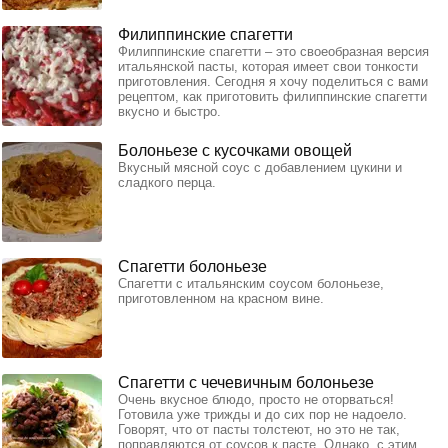
Филиппинские спагетти
Филиппинские спагетти – это своеобразная версия
итальянской пасты, которая имеет свои тонкости
приготовления. Сегодня я хочу поделиться с вами
рецептом, как приготовить филиппинские спагетти
вкусно и быстро.
Болоньезе с кусочками овощей
Вкусный мясной соус с добавлением цукини и
сладкого перца.
Спагетти болоньезе
Спагетти с итальянским соусом болоньезе,
приготовленном на красном вине.
Спагетти с чечевичным болоньезе
Очень вкусное блюдо, просто не оторваться!
Готовила уже трижды и до сих пор не надоело.
Говорят, что от пасты толстеют, но это не так,
поправляются от соусов к пасте. Однако, с этим