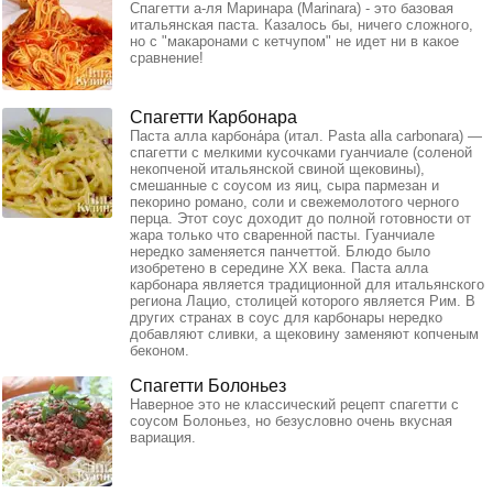
Спагетти а-ля Маринара (Marinara) - это базовая
итальянская паста. Казалось бы, ничего сложного,
но с "макаронами с кетчупом" не идет ни в какое
сравнение!
Спагетти Карбонара
Паста алла карбона́ра (итал. Pasta alla carbonara) —
спагетти с мелкими кусочками гуанчиале (соленой
некопченой итальянской свиной щековины),
смешанные с соусом из яиц, сыра пармезан и
пекорино романо, соли и свежемолотого черного
перца. Этот соус доходит до полной готовности от
жара только что сваренной пасты. Гуанчиале
нередко заменяется панчеттой. Блюдо было
изобретено в середине XX века. Паста алла
карбонара является традиционной для итальянского
региона Лацио, столицей которого является Рим. В
других странах в соус для карбонары нередко
добавляют сливки, а щековину заменяют копченым
беконом.
Спагетти Болоньез
Наверное это не классический рецепт спагетти с
соусом Болоньез, но безусловно очень вкусная
вариация.