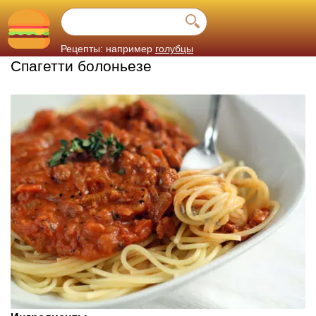
Рецепты: например
голубцы
Спагетти болоньезе