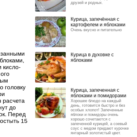
друзей и родных.
Курица, запечённая с
картофелем и яблоками
Очень вкусно и питательно
езанными
Курица в духовке с
яблоками,
яблоками
 кисло-
ного
вым
о головку
Курица, запеченная с
ри
яблоками и помидорами
з расчета
Хорошее блюдо на каждый
день, готовится быстро и без
нут до
особых хлопот! Запеченные
ок. Перед
яблоки и помидоры очень
хорошо сочетаются с
остыть 15
запеченной курицей, а соевый
соус с медом придают курочке
янтарный золотистый цвет.