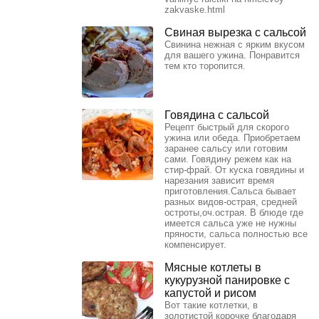
zakvaske.html
Свиная вырезка с сальсой
Свинина нежная с ярким вкусом
для вашего ужина. Понравится
тем кто торопится.
Говядина с сальсой
Рецепт быстрый для скорого
ужина или обеда. Приобретаем
заранее сальсу или готовим
сами. Говядину режем как на
стир-фрай. От куска говядины и
нарезания зависит время
приготовления.Сальса бывает
разных видов-острая, средней
остроты,оч.острая. В блюде где
имеется сальса уже не нужны
пряности, сальса полностью все
компенсирует.
Мясные котлеты в
кукурузной панировке с
капустой и рисом
Вот такие котлетки, в
золотистой корочке благодаря