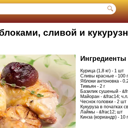
блоками, сливой и кукуруз
Ингредиенты
Курица (1,8 кг) - 1 шт
Сливы красные - 100 
Яблоки антоновка - 0.2
Тимьян - 2 г
Базилик сушеный - &fra
Майоран - &frac14; ч.л
Чеснок головки - 2 шт
Кукуруза в початках с
Лаймы - &frac12; шт
Кинза (кориандр) - 10 