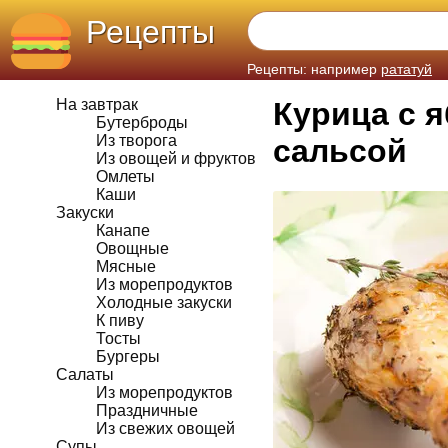
Рецепты
Рецепты: например
рататуй
На завтрак
Курица с я
Бутерброды
Из творога
сальсой
Из овощей и фруктов
Омлеты
Каши
Закуски
Канапе
Овощные
Мясные
Из морепродуктов
Холодные закуски
К пиву
Тосты
Бургеры
Салаты
Из морепродуктов
Праздничные
Из свежих овощей
Супы