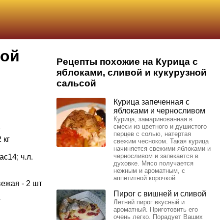
ной
Рецепты похожие на Курица с
яблоками, сливой и кукурузной
сальсой
Курица запеченная с
яблоками и черносливом
Курица, замаринованная в
смеси из цветного и душистого
г
перцев с солью, натертая
 кг
свежим чесноком. Такая курица
начиняется свежими яблоками и
черносливом и запекается в
c14; ч.л.
духовке. Мясо получается
.
нежным и ароматным, с
аппетитной корочкой.
вежая - 2 шт
Пирог с вишней и сливой
г
Летний пирог вкусный и
ароматный. Приготовить его
очень легко. Порадует Ваших