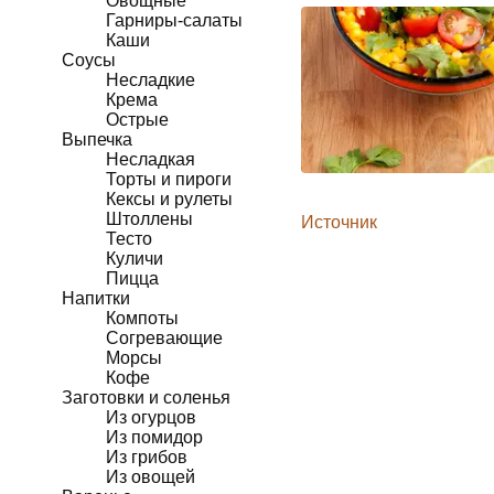
Овощные
Гарниры-салаты
Каши
Соусы
Несладкие
Крема
Острые
Выпечка
Несладкая
Торты и пироги
Кексы и рулеты
Штоллены
Источник
Тесто
Куличи
Пицца
Напитки
Компоты
Согревающие
Морсы
Кофе
Заготовки и соленья
Из огурцов
Из помидор
Из грибов
Из овощей