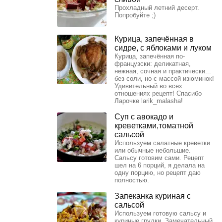
Прохладный летний десерт.
Попробуйте ;)
Курица, запечённая в
сидре, с яблоками и луком
Курица, запечённая по-
французски: деликатная,
нежная, сочная и практически...
без соли, но с массой изюминок!
Удивительный во всех
отношениях рецепт! Спасибо
Ларочке larik_malasha!
Суп с авокадо и
креветками,томатной
сальсой
Используем салатные креветки
или обычные небольшие.
Сальсу готовим сами. Рецепт
шел на 6 порций, я делала на
одну порцию, но рецепт даю
полностью.
Запеканка куриная с
сальсой
Используем готовую сальсу и
куриные грудки. Замечательный