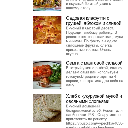
и вкусный богатый ужин к
вашему столу.
Cадовая клафутти с
грушей, яблоком и сливой
Вкусный и быстрый десерт.
Подходит любому ребенку. В
рецепте нет разрыхлителя, муки
минимум. По факту вы едите
сплошные фрукты, слегка
прикрытые тестом. Очень
вкусно.
Семга с манговой сальсой
Быстрый ужин с рыбкой, сальсу
делаем сами или используем
готовую.В рецепте идет на 4
порции, я сократила для себя на
одну.
Хлеб с кукурузной мукой и
овсяными хлопьями
Вкусный домашний
бездрожжевой хлеб. Рецепт для
хлебопечки. Р.S.: Опару можно
приготовить по рецепту
https://vpuzo.com/vypechka/4056-
vanilnye-ruletiki-na-hmelevoy-