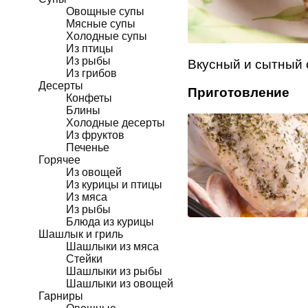
Овощные супы
Мясные супы
Холодные супы
Из птицы
Из рыбы
Вкусный и сытный 
Из грибов
Десерты
Приготовление
Конфеты
Блины
Холодные десерты
Из фруктов
Печенье
Горячее
Из овощей
Из курицы и птицы
Из мяса
Из рыбы
Блюда из курицы
Шашлык и гриль
Шашлыки из мяса
Стейки
Шашлыки из рыбы
Шашлыки из овощей
Гарниры