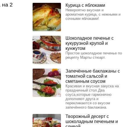
 на 2
Курица с яблоками
Невероятно вкусная и
ароматная курица, с нежными и
сочными яблоками!
Шоколадное печенье с
кукурузной крупой и
кунжутом
Простое шоколадное печенье по
рецепту Марты стюарт.
Запечённые баклажаны с
томатной сальсой и
сметанным соусом
Красивая и вкусная закуска на
праздничный стол.Два
соуса,которые гармонично
дополняют друга и
перекликаются со вкусом
запечённого баклажана.
Творожный десерт с
шоколадным печеньем и
сливой