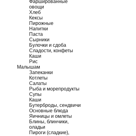
Фаршированные
овощи
Хлеб
Кексы
Пирожные
Напитки
Паста
Сырники
Булочки и сдоба
Сладости, конфеты
Каши
Рис
Малышам
Запеканки
Котлеты
Салаты
Рыба и морепродукты
Супы
Каши
Бутерброды, сендвичи
Основные блюда
Яичницы и омлеты
Блины, блинчики,
оладьи
Пироги (сладкие),