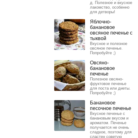
д. Полезное и вкусное
лакомство, особенно
для детворы!
Яблочно-
банановое
овсяное печенье с
тыквой
Вкусное и полезное
овсяное печенье.
Попробуйте ;)
Овсяно-
банановое
печенье
Полезное овсяно-
фруктовое печенье
для поста или диеты.
Попробуйте ;)
Банановое
песочное печенье
Вкусное печенье с
банановым вкусом и
ароматом. Печенье
получается не очень
сладкое, поэтому для
сластен советую