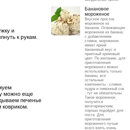
Банановое
мороженое
Вкусное простое
мороженое из
бананов. Освежающее
жку и
мороженое из банана,
пнуть к рукам.
с добавлением
сливок, мороженое
имеет яркий
банановый вкус и
приятный кремовый
цвет. По желанию, для
приготовления
мороженого можно
использовать только
бананы, все
остальные
компоненты - сливки,
рмуем
пудра и лимонный сок
у можно еще
- тут не обязательны.
Такое мороженое
адываем печенье
получится
 ковриком.
вегетарианским,
хорошо подойдет для
поста. Для
приготовления
мороженого лучше
всего взять очень