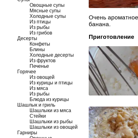
Овощные супы
Мясные супы
Холодные супы
Очень ароматное 
Из птицы
банана.
Из рыбы
Из грибов
Приготовление
Десерты
Конфеты
Блины
Холодные десерты
Из фруктов
Печенье
Горячее
Из овощей
Из курицы и птицы
Из мяса
Из рыбы
Блюда из курицы
Шашлык и гриль
Шашлыки из мяса
Стейки
Шашлыки из рыбы
Шашлыки из овощей
Гарниры