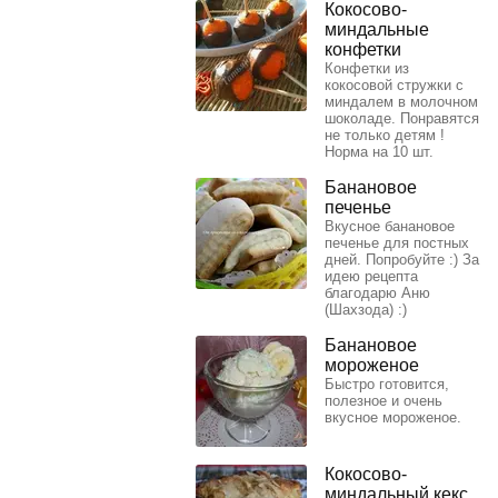
Кокосово-
миндальные
конфетки
Конфетки из
кокосовой стружки с
миндалем в молочном
шоколаде. Понравятся
не только детям !
Норма на 10 шт.
Банановое
печенье
Вкусное банановое
печенье для постных
дней. Попробуйте :) За
идею рецепта
благодарю Аню
(Шахзода) :)
Банановое
мороженое
Быстро готовится,
полезное и очень
вкусное мороженое.
Кокосово-
миндальный кекс