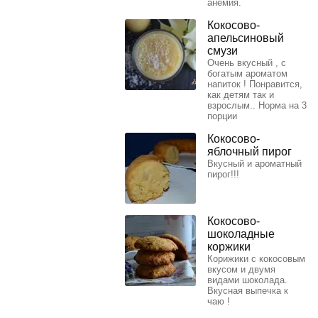
анемия.
Кокосово-
апельсиновый
смузи
Очень вкусный , с
богатым ароматом
напиток ! Понравится,
как детям так и
взрослым.. Норма на 3
порции
Кокосово-
яблочный пирог
Вкусный и ароматный
пирог!!!
Кокосово-
шоколадные
коржики
Корижики с кокосовым
вкусом и двумя
видами шоколада.
Вкусная выпечка к
чаю !