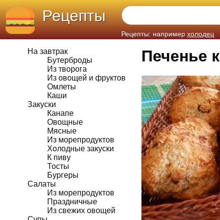
Рецепты
Рецепты: например
холодец
На завтрак
Печенье 
Бутерброды
Из творога
Из овощей и фруктов
Омлеты
Каши
Закуски
Канапе
Овощные
Мясные
Из морепродуктов
Холодные закуски
К пиву
Тосты
Бургеры
Салаты
Из морепродуктов
Праздничные
Из свежих овощей
Супы