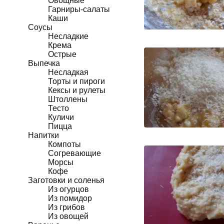
Овощные
Гарниры-салаты
Каши
Соусы
Несладкие
Крема
Острые
Выпечка
Несладкая
Торты и пироги
Кексы и рулеты
Штоллены
Тесто
Куличи
Пицца
Напитки
Компоты
Согревающие
Морсы
Кофе
Заготовки и соленья
Из огурцов
Из помидор
Из грибов
Из овощей