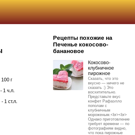
Рецепты похожие на
Печенье кокосово-
ы
банановое
Кокосово-
клубничное
пирожное
Сказать, что это
 100 г
вкусно — ничего не
сказать :) Это
 1 ч.л.
восхитительно.
Представьте вкус
 1 ст.л.
конфет Рафаэлло
пополам с
клубничным
мороженым.<br><br>
Однако приготовление
требует времени — по
фотографиям видно,
что пока пирожные