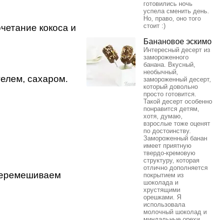
готовились ночь
успела сменить день.
Но, право, оно того
стоит :)
четание кокоса и
Банановое эскимо
Интересный десерт из
замороженного
банана. Вкусный,
необычный,
елем, сахаром.
замороженный десерт,
который довольно
просто готовится.
Такой десерт особенно
понравится детям,
хотя, думаю,
взрослые тоже оценят
по достоинству.
Замороженный банан
имеет приятную
твердо-кремовую
структуру, которая
отлично дополняется
перемешиваем
покрытием из
шоколада и
хрустящими
орешками. Я
использовала
молочный шоколад и
миндальные орехи.