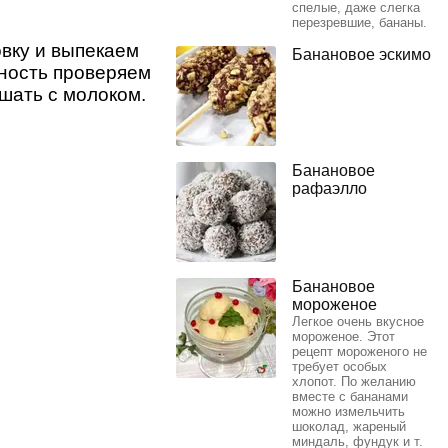
спелые, даже слегка
перезревшие, бананы.
овку и выпекаем
Банановое эскимо
вность проверяем
ушать с молоком.
Банановое
рафаэлло
Банановое
мороженое
Легкое очень вкусное
мороженое. Этот
рецепт мороженого не
требует особых
хлопот. По желанию
вместе с бананами
можно измельчить
шоколад, жареный
миндаль, фундук и т.