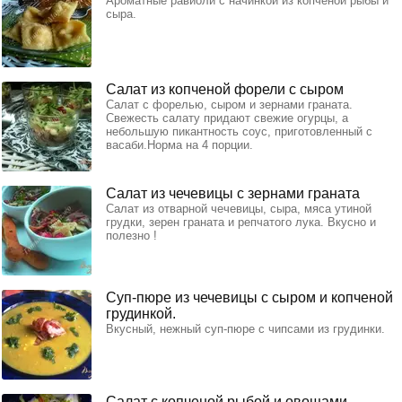
Ароматные равиоли с начинкой из копченой рыбы и
сыра.
Салат из копченой форели с сыром
Салат с форелью, сыром и зернами граната.
Свежесть салату придают свежие огурцы, а
небольшую пикантность соус, приготовленный с
васаби.Норма на 4 порции.
Салат из чечевицы с зернами граната
Салат из отварной чечевицы, сыра, мяса утиной
грудки, зерен граната и репчатого лука. Вкусно и
полезно !
Суп-пюре из чечевицы с сыром и копченой
грудинкой.
Вкусный, нежный суп-пюре с чипсами из грудинки.
Салат с копченой рыбой и овощами