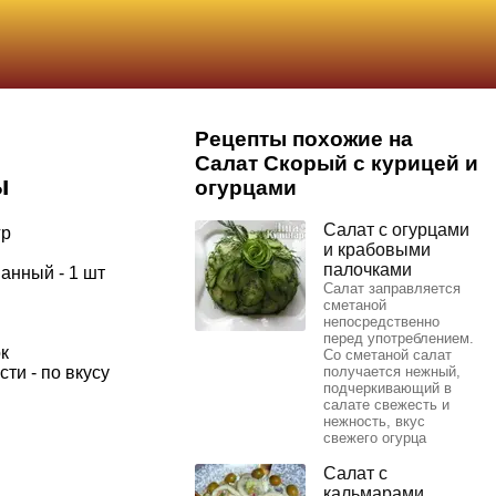
Рецепты похожие на
Салат Скорый с курицей и
ы
огурцами
Салат с огурцами
гр
и крабовыми
палочками
анный - 1 шт
Салат заправляется
сметаной
непосредственно
перед употреблением.
ок
Со сметаной салат
ти - по вкусу
получается нежный,
подчеркивающий в
салате свежесть и
нежность, вкус
свежего огурца
Салат с
кальмарами,