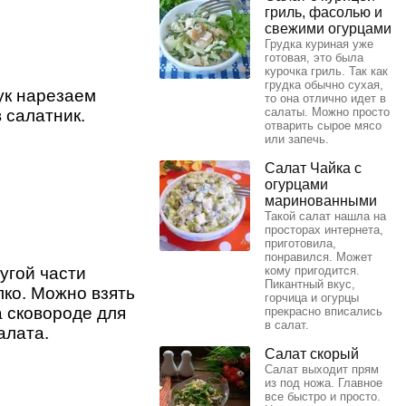
гриль, фасолью и
свежими огурцами
Грудка куриная уже
готовая, это была
курочка гриль. Так как
грудка обычно сухая,
ук нарезаем
то она отлично идет в
салаты. Можно просто
 салатник.
отварить сырое мясо
или запечь.
Салат Чайка с
огурцами
маринованными
Такой салат нашла на
просторах интернета,
приготовила,
понравился. Может
угой части
кому пригодится.
Пикантный вкус,
лко. Можно взять
горчица и огурцы
а сковороде для
прекрасно вписались
в салат.
алата.
Салат скорый
Салат выходит прям
из под ножа. Главное
все быстро и просто.