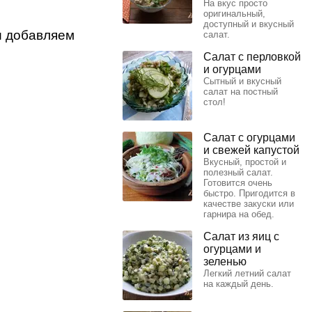
На вкус просто
оригинальный,
доступный и вкусный
и добавляем
салат.
Салат с перловкой
и огурцами
Сытный и вкусный
салат на постный
стол!
Салат с огурцами
и свежей капустой
Вкусный, простой и
полезный салат.
Готовится очень
быстро. Пригодится в
качестве закуски или
гарнира на обед.
Салат из яиц с
огурцами и
зеленью
Легкий летний салат
на каждый день.