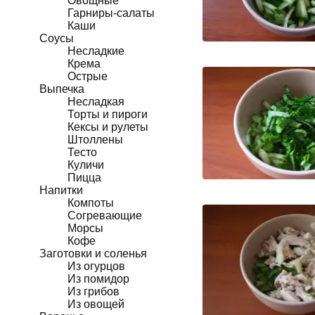
Овощные
Гарниры-салаты
Каши
Соусы
Несладкие
Крема
Острые
Выпечка
Несладкая
Торты и пироги
Кексы и рулеты
Штоллены
Тесто
Куличи
Пицца
Напитки
Компоты
Согревающие
Морсы
Кофе
Заготовки и соленья
Из огурцов
Из помидор
Из грибов
Из овощей