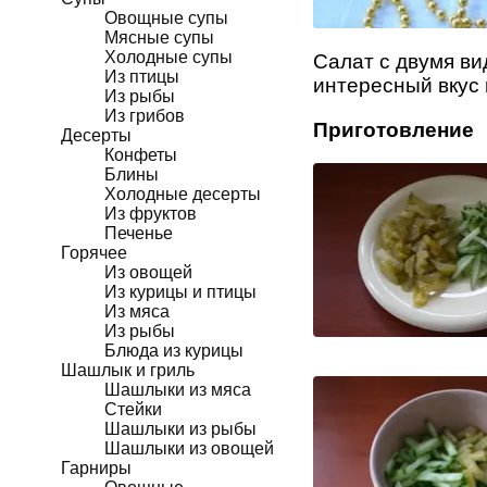
Овощные супы
Мясные супы
Холодные супы
Салат с двумя ви
Из птицы
интересный вкус 
Из рыбы
Из грибов
Приготовление
Десерты
Конфеты
Блины
Холодные десерты
Из фруктов
Печенье
Горячее
Из овощей
Из курицы и птицы
Из мяса
Из рыбы
Блюда из курицы
Шашлык и гриль
Шашлыки из мяса
Стейки
Шашлыки из рыбы
Шашлыки из овощей
Гарниры