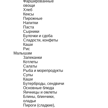
Фаршированные
овощи
Хлеб
Кексы
Пирожные
Напитки
Паста
Сырники
Булочки и сдоба
Сладости, конфеты
Каши
Рис
Малышам
Запеканки
Котлеты
Салаты
Рыба и морепродукты
Супы
Каши
Бутерброды, сендвичи
Основные блюда
Яичницы и омлеты
Блины, блинчики,
оладьи
Пироги (сладкие),