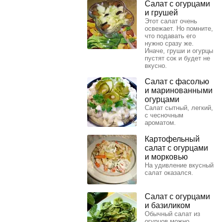
Салат с огурцами
и грушей
Этот салат очень
освежает. Но помните,
что подавать его
нужно сразу же.
Иначе, груши и огурцы
пустят сок и будет не
вкусно.
Салат с фасолью
и маринованными
огурцами
Салат сытный, легкий,
с чесночным
ароматом.
Картофельный
салат с огурцами
и морковью
На удивление вкусный
салат оказался.
Салат с огурцами
и базиликом
Обычный салат из
огурцов можно