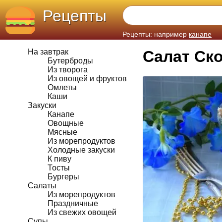
Рецепты
Рецепты: например
канапе
На завтрак
Салат Ск
Бутерброды
Из творога
Из овощей и фруктов
Омлеты
Каши
Закуски
Канапе
Овощные
Мясные
Из морепродуктов
Холодные закуски
К пиву
Тосты
Бургеры
Салаты
Из морепродуктов
Праздничные
Из свежих овощей
Супы