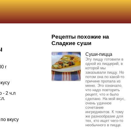
Рецепты похожие на
Сладкие суши
ы
Суши-пицца
Эту пиццу готовили в
одной из пиццерий, в
0 г
которой мы
заказывали пиццу. Но
потом она по какой-то
причине пропала из
вкусу
меню. Это означало,
что надо повторить
- 2 ч.л
рецепт, что и было
.л.
сделано. На мой вкус,
очень удачное
сочетание
ингредиентов. К тому
же разнообразие для
 по вкусу
тех, кто ищет чего-то
необычного в пицце.