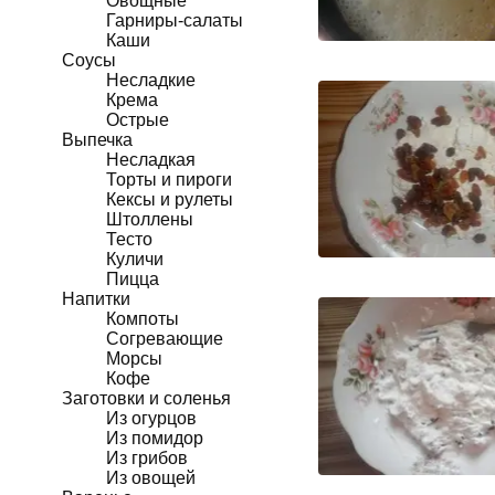
Овощные
Гарниры-салаты
Каши
Соусы
Несладкие
Крема
Острые
Выпечка
Несладкая
Торты и пироги
Кексы и рулеты
Штоллены
Тесто
Куличи
Пицца
Напитки
Компоты
Согревающие
Морсы
Кофе
Заготовки и соленья
Из огурцов
Из помидор
Из грибов
Из овощей