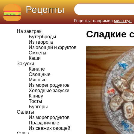
Рецепты
Рецепты: например
мисо суп
На завтрак
Сладкие 
Бутерброды
Из творога
Из овощей и фруктов
Омлеты
Каши
Закуски
Канапе
Овощные
Мясные
Из морепродуктов
Холодные закуски
К пиву
Тосты
Бургеры
Салаты
Из морепродуктов
Праздничные
Из свежих овощей
Супы