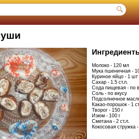
суши
Ингредиент
Молоко - 120 мл
Мука пшеничная - 10
Куриное яйцо - 1 шт
Сахар - 1.5 ст.л.
Сода пищевая - по 
Соль - по вкусу
Подсолнечное масло 
Какао-порошок - 1 ст
Творог - 150 г
Изюм - 100 г
Сметана - 2 ст.л.
Кокосовая стружка -