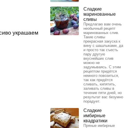
Сладкие
маринованные
сливы
Предлагаю вам очень
необычный рецепт
асиво украшаем
маринованных слив.
Такие сливы
прекрасная закуска к
вину с шашлыками, да
и просто так съесть
пару другую
вкуснейших слив
можно не
задумываясь. С этим
рецептом придётся
немного повозиться,
так как придётся
сливать, кипятить,
заливать сливы в
течение пяти дней, но
результат вас безумно
порадует.
Сладкие
имбирные
квадратики
Пряные имбирные