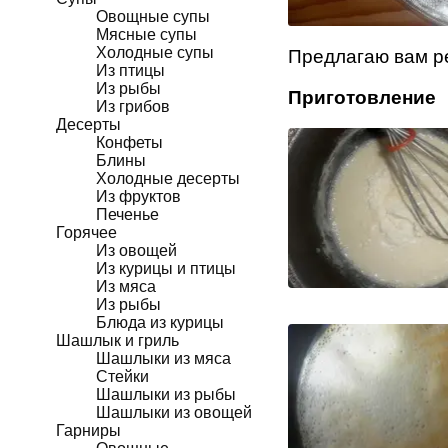
Овощные супы
Мясные супы
Холодные супы
Предлагаю вам р
Из птицы
Из рыбы
Приготовление
Из грибов
Десерты
Конфеты
Блины
Холодные десерты
Из фруктов
Печенье
Горячее
Из овощей
Из курицы и птицы
Из мяса
Из рыбы
Блюда из курицы
Шашлык и гриль
Шашлыки из мяса
Стейки
Шашлыки из рыбы
Шашлыки из овощей
Гарниры