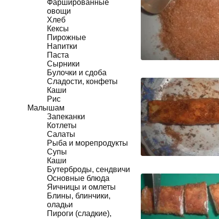
Фаршированные
овощи
Хлеб
Кексы
Пирожные
Напитки
Паста
Сырники
Булочки и сдоба
Сладости, конфеты
Каши
Рис
Малышам
Запеканки
Котлеты
Салаты
Рыба и морепродукты
Супы
Каши
Бутерброды, сендвичи
Основные блюда
Яичницы и омлеты
Блины, блинчики,
оладьи
Пироги (сладкие),