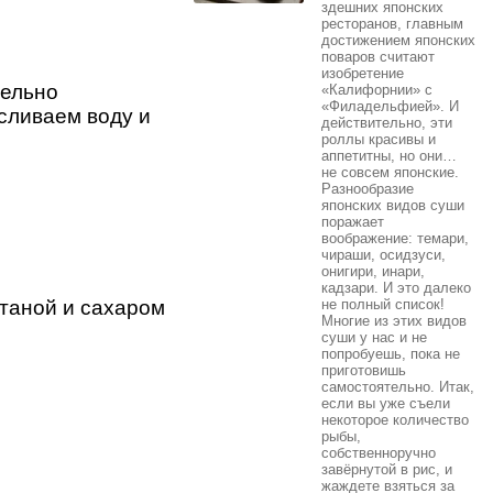
здешних японских
ресторанов, главным
достижением японских
поваров считают
изобретение
тельно
«Калифорнии» с
«Филадельфией». И
 сливаем воду и
действительно, эти
роллы красивы и
аппетитны, но они…
не совсем японские.
Разнообразие
японских видов суши
поражает
воображение: темари,
чираши, осидзуси,
онигири, инари,
кадзари. И это далеко
таной и сахаром
не полный список!
Многие из этих видов
суши у нас и не
попробуешь, пока не
приготовишь
самостоятельно. Итак,
если вы уже съели
некоторое количество
рыбы,
собственноручно
завёрнутой в рис, и
жаждете взяться за