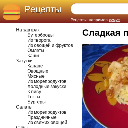
Рецепты
Рецепты: например
хумус
На завтрак
Сладкая 
Бутерброды
Из творога
Из овощей и фруктов
Омлеты
Каши
Закуски
Канапе
Овощные
Мясные
Из морепродуктов
Холодные закуски
К пиву
Тосты
Бургеры
Салаты
Из морепродуктов
Праздничные
Из свежих овощей
Супы