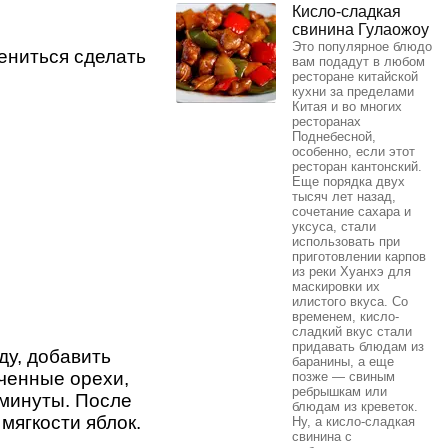
Кисло-сладкая
свинина Гулаожоу
Это популярное блюдо
лениться сделать
вам подадут в любом
ресторане китайской
кухни за пределами
Китая и во многих
ресторанах
Поднебесной,
особенно, если этот
ресторан кантонский.
Еще порядка двух
тысяч лет назад,
сочетание сахара и
уксуса, стали
использовать при
приготовлении карпов
из реки Хуанхэ для
маскировки их
илистого вкуса. Со
временем, кисло-
сладкий вкус стали
придавать блюдам из
ду, добавить
баранины, а еще
ченные орехи,
позже — свиным
ребрышкам или
 минуты. После
блюдам из креветок.
мягкости яблок.
Ну, а кисло-сладкая
свинина с