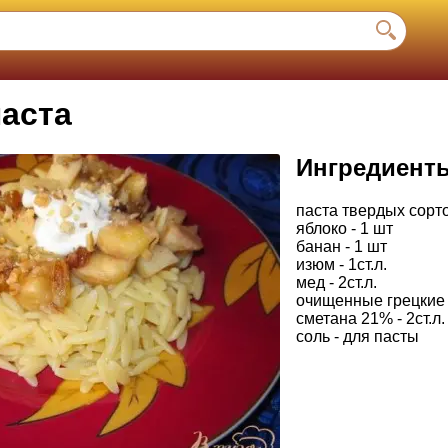
паста
Ингредиент
паста твердых сорто
яблоко - 1 шт
банан - 1 шт
изюм - 1ст.л.
мед - 2ст.л.
очищенные грецкие о
сметана 21% - 2ст.л.
соль - для пасты