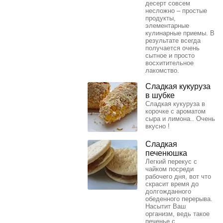
десерт совсем
несложно – простые
продукты,
элементарные
кулинарные приемы. В
результате всегда
получается очень
сытное и просто
восхитительное
лакомство.
Сладкая кукуруза
в шубке
Сладкая кукуруза в
корочке с ароматом
сыра и лимона.. Очень
вкусно !
Сладкая
печенюшка
Легкий перекус с
чайком посреди
рабочего дня, вот что
скрасит время до
долгожданного
обеденного перерыва.
Насытит Ваш
организм, ведь такое
печенье с