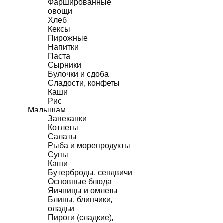
Фаршированные
овощи
Хлеб
Кексы
Пирожные
Напитки
Паста
Сырники
Булочки и сдоба
Сладости, конфеты
Каши
Рис
Малышам
Запеканки
Котлеты
Салаты
Рыба и морепродукты
Супы
Каши
Бутерброды, сендвичи
Основные блюда
Яичницы и омлеты
Блины, блинчики,
оладьи
Пироги (сладкие),