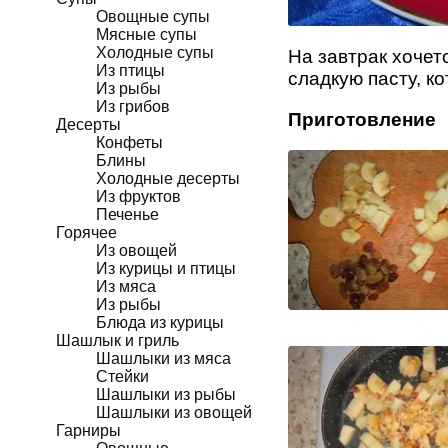
Овощные супы
Мясные супы
Холодные супы
На завтрак хочет
Из птицы
сладкую пасту, 
Из рыбы
Из грибов
Приготовление
Десерты
Конфеты
Блины
Холодные десерты
Из фруктов
Печенье
Горячее
Из овощей
Из курицы и птицы
Из мяса
Из рыбы
Блюда из курицы
Шашлык и гриль
Шашлыки из мяса
Стейки
Шашлыки из рыбы
Шашлыки из овощей
Гарниры