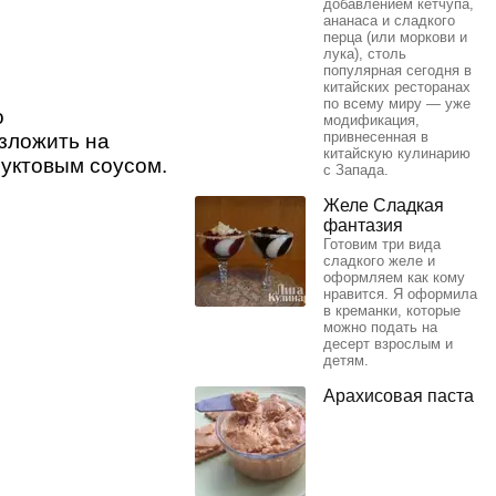
добавлением кетчупа,
ананаса и сладкого
перца (или моркови и
лука), столь
популярная сегодня в
китайских ресторанах
по всему миру — уже
о
модификация,
привнесенная в
зложить на
китайскую кулинарию
руктовым соусом.
с Запада.
Желе Сладкая
фантазия
Готовим три вида
сладкого желе и
оформляем как кому
нравится. Я оформила
в креманки, которые
можно подать на
десерт взрослым и
детям.
Арахисовая паста