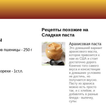
Рецепты похожие на
Сладкая паста
ы
Арахисовая паста
Это домашний вариант
в пшеницы - 250 г
арахисового масла,
которое привозится к
нам из США и стоит
достаточно дорого.
Конечно того самого
вкуса и консистенции
рехи - 1ст.л.
в домашних условиях
не достичь, но
получается вкусно.
Пасту из арахиса
можно есть просто
так, и с хлебом, и
добавлять в разные
блюда - выпечку,
супы.