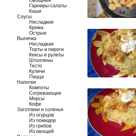
Овощные
Гарниры-салаты
Каши
Соусы
Несладкие
Крема
Острые
Выпечка
Несладкая
Торты и пироги
Кексы и рулеты
Штоллены
Тесто
Куличи
Пицца
Напитки
Компоты
Согревающие
Морсы
Кофе
Заготовки и соленья
Из огурцов
Из помидор
Из грибов
Из овощей