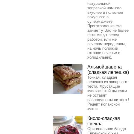
натуральной
заправкой намного
вкуснее и полезнее
покупного в
супермаркете.
Приготовления его
займет у Вас не более
пяти минут перед
работой, или же
вечером перед сном,
на ночь положив
готовое печенье в
холодильник.
Альмойшавена
(сладкая лепешка)
Тонкая, сладкая
лепешка из заварного
теста. Хрустящие
кусочки этой выпечки
не оставят
равнодушным ни кого !
Рецепт испанской
кухни.
Кисло-сладкая
свекла
Оригинальное блюдо
Еврейской кухни.