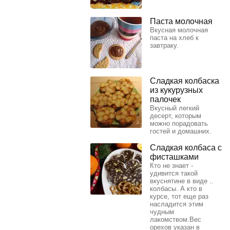
Паста молочная
Вкусная молочная
паста на хлеб к
завтраку.
Сладкая колбаска
из кукурузных
палочек
Вкусный легкий
десерт, которым
можно порадовать
гостей и домашних.
Сладкая колбаса с
фисташками
Кто не знает -
удивится такой
вкуснятине в виде ..
колбасы. А кто в
курсе, тот еще раз
насладится этим
чудным
лакомством.Вес
орехов указан в