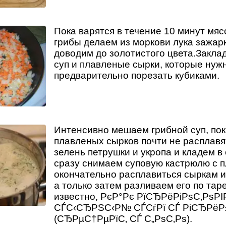
Пока варятся в течение 10 минут мяс
грибы делаем из моркови лука зажар
доводим до золотистого цвета.Закла
суп и плавленые сырки, которые нуж
предварительно порезать кубиками.
Интенсивно мешаем грибной суп, пок
плавленых сырков почти не расплавя
зелень петрушки и укропа и кладем в
сразу снимаем суповую кастрюлю с п
окончательно расплавиться сыркам и 
а только затем разливаем его по тар
известно, РєР°Рє РїСЂРёРіРѕС‚РѕР
СЃС‹СЂРЅС‹Р№ СЃСѓРї СЃ РіСЂРёР
(СЂРµС†РµРїС‚ СЃ С„РѕС‚Рѕ).