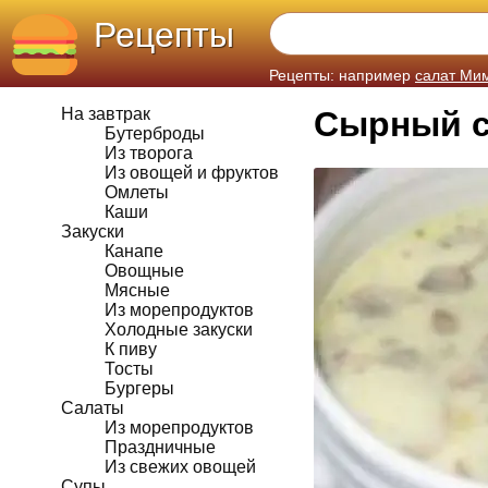
Рецепты
Рецепты: например
салат Ми
На завтрак
Сырный с
Бутерброды
Из творога
Из овощей и фруктов
Омлеты
Каши
Закуски
Канапе
Овощные
Мясные
Из морепродуктов
Холодные закуски
К пиву
Тосты
Бургеры
Салаты
Из морепродуктов
Праздничные
Из свежих овощей
Супы