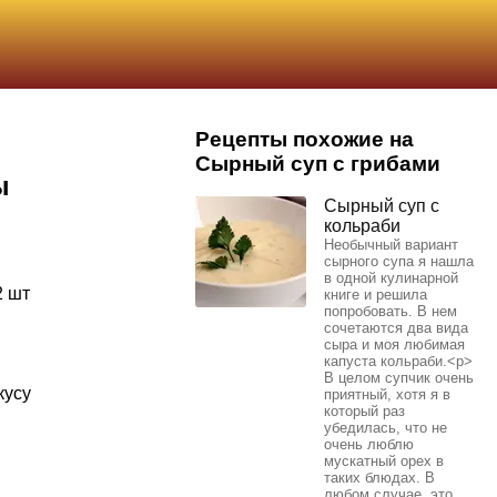
Рецепты похожие на
Сырный суп с грибами
ы
Сырный суп с
кольраби
Необычный вариант
сырного супа я нашла
в одной кулинарной
2 шт
книге и решила
попробовать. В нем
сочетаются два вида
сыра и моя любимая
капуста кольраби.<p>
В целом супчик очень
кусу
приятный, хотя я в
который раз
убедилась, что не
очень люблю
мускатный орех в
таких блюдах. В
любом случае, это