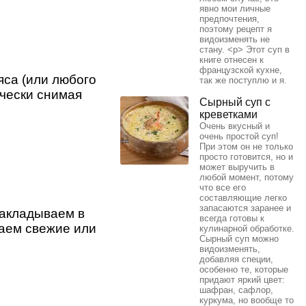
явно мои личные
предпочтения,
поэтому рецепт я
видоизменять не
стану. <p> Этот суп в
книге отнесен к
французской кухне,
яса (или любого
так же поступлю и я.
ически снимая
Сырный суп с
креветками
Очень вкусный и
очень простой суп!
При этом он не только
просто готовится, но и
может выручить в
любой момент, потому
что все его
составляющие легко
запасаются заранее и
закладываем в
всегда готовы к
каем свежие или
кулинарной обработке.
Сырный суп можно
видоизменять,
добавляя специи,
особенно те, которые
придают яркий цвет:
шафран, сафлор,
куркума, но вообще то