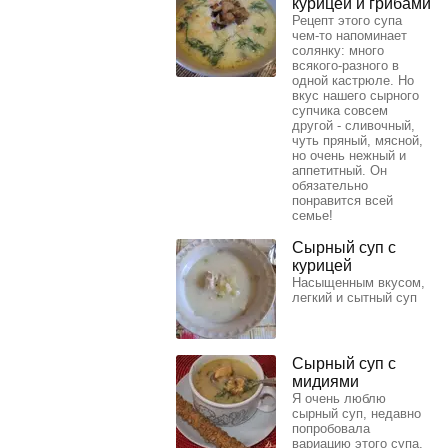
курицей и грибами
Рецепт этого супа
чем-то напоминает
солянку: много
всякого-разного в
одной кастрюле. Но
вкус нашего сырного
супчика совсем
другой - сливочный,
чуть пряный, мясной,
но очень нежный и
аппетитный. Он
обязательно
понравится всей
семье!
Сырный суп с
курицей
Насыщенным вкусом,
легкий и сытный суп
Сырный суп с
мидиями
Я очень люблю
сырный суп, недавно
попробовала
вариацию этого супа,