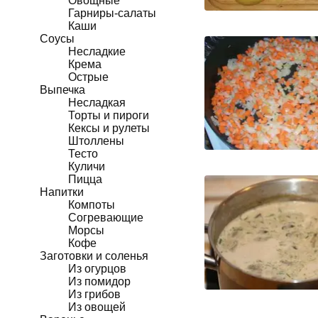
Овощные
Гарниры-салаты
Каши
Соусы
Несладкие
Крема
Острые
Выпечка
Несладкая
Торты и пироги
Кексы и рулеты
Штоллены
Тесто
Куличи
Пицца
Напитки
Компоты
Согревающие
Морсы
Кофе
Заготовки и соленья
Из огурцов
Из помидор
Из грибов
Из овощей