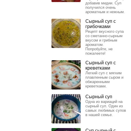
добавив мидии. Суп
получился очень
ароматным и нежным.
Сырный суп с
грибочками
Рецепт вкусного супа
со сметанно-сырным
вкусом и грибным
ароматом.
Попробуйте, не
пожалеете!
Сырный суп с
креветками
Легкий суп с мягким
плавленным сыром и
обжаренными
креветками.
Сырный суп
Одна из вариаций на
сырный суп. Один из
самых любимых супов
в нашей семье.
Суп сырный с