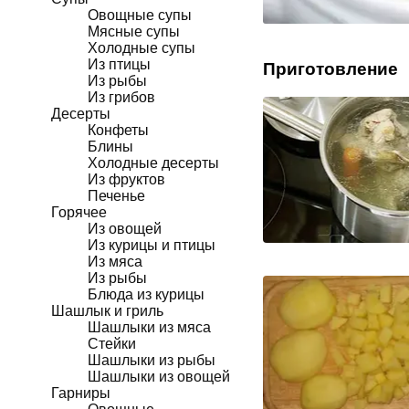
Овощные супы
Мясные супы
Холодные супы
Из птицы
Приготовление
Из рыбы
Из грибов
Десерты
Конфеты
Блины
Холодные десерты
Из фруктов
Печенье
Горячее
Из овощей
Из курицы и птицы
Из мяса
Из рыбы
Блюда из курицы
Шашлык и гриль
Шашлыки из мяса
Стейки
Шашлыки из рыбы
Шашлыки из овощей
Гарниры