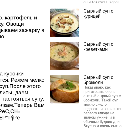
он и так очень хорош.
Сырный суп с
курицей
о, картофель и
ку. Овощи
дываем зажарку в
но
Сырный суп с
креветками
а кусочки
Сырный суп с
тся. Режем мелко
брокколи
 суп.После этого
Показываю, как
литы, даем
приготовить очень
сытный сырный суп с
настояться супу,
брокколи. Такой суп
елкам.Теперь Вам
можно смело
подавать и в качестве
ІРёС‚СЊ
первого блюда на
±Р°РјРё
званом ужине, и в
обычные будние дни.
Вкусно и очень сытно.