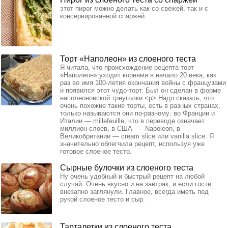
этот пирог можно делать как со свежей, так и с
консервированной спаржей.
Торт «Наполеон» из слоеного теста
Я читала, что происхождение рецепта торт
«Наполеон» уходит корнями в начало 20 века, как
раз во имя 100-летия окончания войны с французами
и появился этот чудо-торт. Был он сделан в форме
наполеоновской треуголки.<p> Надо сказать, что
очень похожие такие торты, есть в разных странах,
только называются они по-разному: во Франции и
Италии — millefeuille, что в переводе означает
миллион слоев, в США —- Napoleon, в
Великобритании — cream slice или vanilla slice. Я
значительно облегчила рецепт, используя уже
готовое слоеное тесто.
Сырные булочки из слоеного теста
Ну очень удобный и быстрый рецепт на любой
случай. Очень вкусно и на завтрак, и если гости
внезапно заглянули. Главное, всегда иметь под
рукой слоеное тесто и сыр.
Тарталетки из слоеного теста