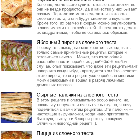
Конечно, легче всего купить готовые тарталетки, но
они не везде продаются, да и качество у них бывает
разным. Тарталетки можно сделать из готового
слоеного теста, и они будут свежими и вкусными.
Кроме того, их размер и форму можно регулировать
в зависимости от потребностей. Я предлагаю делать
их квадратными, чтобы не оставалось обрезков.
Яблочный пирог из слоеного теста
Почему-то в выходные мне хочется выкладывать
только самые примитивные рецепты, которые и
готовить-то нечего… Может, это из-за общей
расслабленности нерабочих дней?<br>В любом
случае, опыт показывает, что даже эти рецепты-лайт
наверняка кому-нибудь пригодятся.<br>Что касается
этого пирога, то его рецепт уже опробован многими
моими знакомыми и вошел в разряд любимых
домашних пирогов.
Сырные палочки из слоеного теста
В этом рецепте и описывать-то особо нечего, но,
поскольку получается очень-очень вкусно, я хочу
поделиться с вами этим рецептом. Эти палочки —
настоящие выручалочки, когда надо приготовить
быструю, сытную и беспроигрышную закуску.
Отличный новогодний рецепт :).
Пицца из слоеного теста