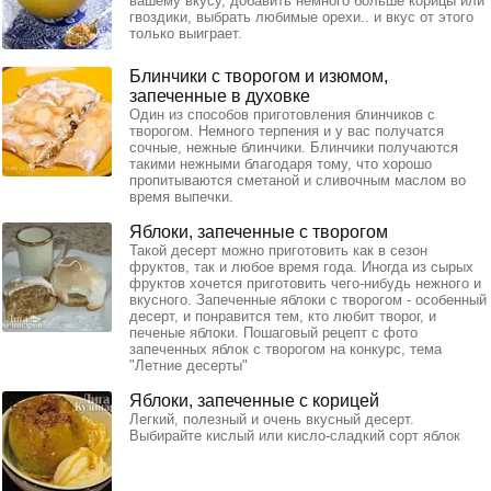
вашему вкусу, добавить немного больше корицы или
гвоздики, выбрать любимые орехи.. и вкус от этого
только выиграет.
Блинчики с творогом и изюмом,
запеченные в духовке
Один из способов приготовления блинчиков с
творогом. Немного терпения и у вас получатся
сочные, нежные блинчики. Блинчики получаются
такими нежными благодаря тому, что хорошо
пропитываются сметаной и сливочным маслом во
время выпечки.
Яблоки, запеченные с творогом
Такой десерт можно приготовить как в сезон
фруктов, так и любое время года. Иногда из сырых
фруктов хочется приготовить чего-нибудь нежного и
вкусного. Запеченные яблоки с творогом - особенный
десерт, и понравится тем, кто любит творог, и
печеные яблоки. Пошаговый рецепт с фото
запеченных яблок с творогом на конкурс, тема
"Летние десерты"
Яблоки, запеченные с корицей
Легкий, полезный и очень вкусный десерт.
Выбирайте кислый или кисло-сладкий сорт яблок