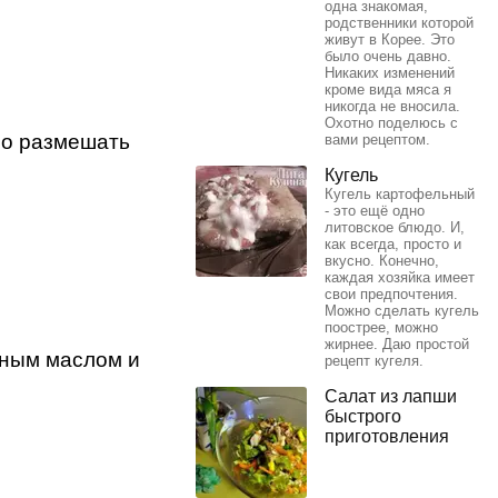
одна знакомая,
родственники которой
живут в Корее. Это
было очень давно.
Никаких изменений
кроме вида мяса я
никогда не вносила.
Охотно поделюсь с
шо размешать
вами рецептом.
Кугель
Кугель картофельный
- это ещё одно
литовское блюдо. И,
как всегда, просто и
вкусно. Конечно,
каждая хозяйка имеет
свои предпочтения.
Можно сделать кугель
поострее, можно
жирнее. Даю простой
чным маслом и
рецепт кугеля.
Cалат из лапши
быстрого
приготовления