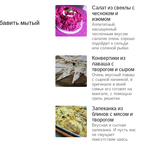
Салат из свеклы с
чесноком и
изюмом
обавить мытый
Аппетитный,
насыщенный
чесночным вкусом
салатик очень хорошо
подойдет к сельди
или соленой рыбке.
Конвертики из
лаваша с
творогом и сыром
Очень вкусный лаваш
с сырной начинкой, в
оригинале в моей
семье его готовят на
мангале, с помощью
гриль решетки.
Запеканка из
блинов с мясом и
творогом
Вкусная и сытная
запеканка. И пусть вас
не смущает
присутствие здесь