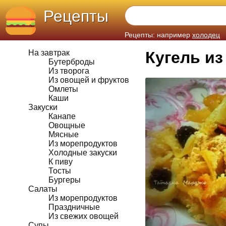
Рецепты
Рецепты: например
холодец
На завтрак
Кугель и
Бутерброды
Из творога
Из овощей и фруктов
Омлеты
Каши
Закуски
Канапе
Овощные
Мясные
Из морепродуктов
Холодные закуски
К пиву
Тосты
Бургеры
Салаты
Из морепродуктов
Праздничные
Из свежих овощей
Супы