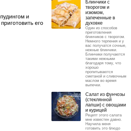
Блинчики с
творогом и
изюмом,
 пудингом и
запеченные в
 приготовить его
духовке
Один из способов
приготовления
блинчиков с творогом.
Немного терпения и у
вас получатся сочные,
нежные блинчики.
Блинчики получаются
такими нежными
благодаря тому, что
хорошо
пропитываются
сметаной и сливочным
маслом во время
выпечки.
Салат из фунчозы
(стеклянной
лапши) с овощами
и курицей
Рецепт этого салата
мне известен давно.
Научила меня
готовить это блюдо