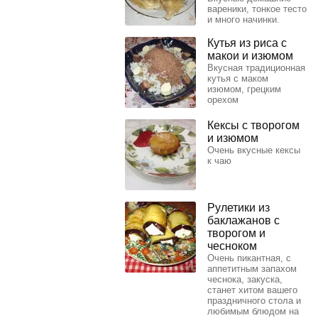
вареники, тонкое тесто
и много начинки.
Кутья из риса с
макои и изюмом
Вкусная традиционная
кутья с маком
изюмом, грецким
орехом
Кексы с творогом
и изюмом
Очень вкусные кексы
к чаю
Рулетики из
баклажанов с
творогом и
чесноком
Очень пикантная, с
аппетитным запахом
чеснока, закуска,
станет хитом вашего
праздничного стола и
любимым блюдом на