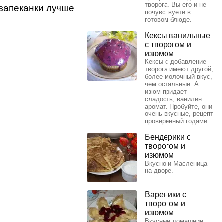
творога. Вы его и не
 запеканки лучше
почувствуете в
готовом блюде.
Кексы ванильные
с творогом и
изюмом
Кексы с добавление
творога имеют другой,
более молочный вкус,
чем остальные. А
изюм придает
сладость, ванилин
аромат. Пробуйте, они
очень вкусные, рецепт
проверенный годами.
Бендерики с
творогом и
изюмом
Вкусно и Масленица
на дворе.
Вареники с
творогом и
изюмом
Вкусные домашние