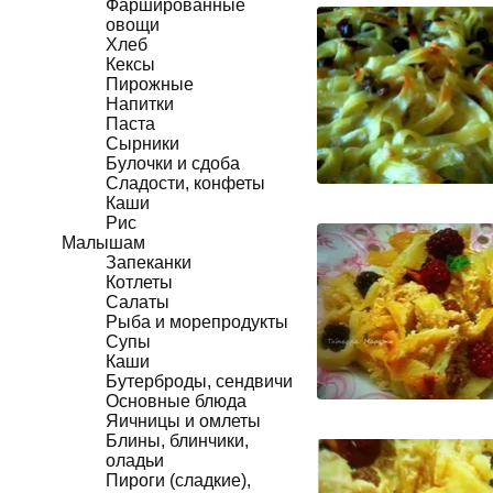
Фаршированные
овощи
Хлеб
Кексы
Пирожные
Напитки
Паста
Сырники
Булочки и сдоба
Сладости, конфеты
Каши
Рис
Малышам
Запеканки
Котлеты
Салаты
Рыба и морепродукты
Супы
Каши
Бутерброды, сендвичи
Основные блюда
Яичницы и омлеты
Блины, блинчики,
оладьи
Пироги (сладкие),