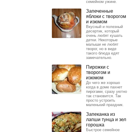
семейном ужине.
Запеченные
яблоки с творогом
и изюмом
Вкусный и полезный
десертик, который
очень любят кушать
детки. Некоторые
малыши не любят
творог, но в виде
такого блюда едят
замечательно.
Пирожки с
творогом и
изюмом
До чего же хорошо
когда в доме пахнет
пирогами, сразу уютно
так становится. Так
просто устроить
маленький праздник.
Запеканка из
лапши тунца и зел
горошка
Быстрое семейное