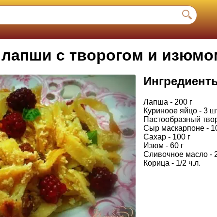
з лапши с творогом и изюмо
Ингредиент
Лапша - 200 г
Куриноое яйцо - 3 ш
Пастообразный творо
Сыр маскарпоне - 10
Сахар - 100 г
Изюм - 60 г
Сливочное масло - 2
Корица - 1/2 ч.л.