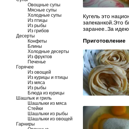
Овощные супы
Мясные супы
Холодные супы
Кугель это нацио
Из птицы
запеканкой.Это б
Из рыбы
заранее..За идею
Из грибов
Десерты
Приготовление
Конфеты
Блины
Холодные десерты
Из фруктов
Печенье
Горячее
Из овощей
Из курицы и птицы
Из мяса
Из рыбы
Блюда из курицы
Шашлык и гриль
Шашлыки из мяса
Стейки
Шашлыки из рыбы
Шашлыки из овощей
Гарниры