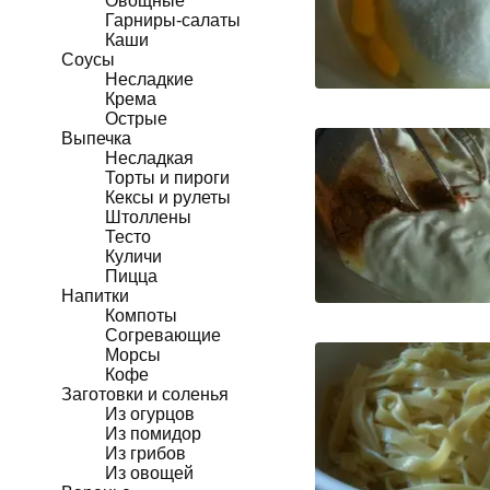
Овощные
Гарниры-салаты
Каши
Соусы
Несладкие
Крема
Острые
Выпечка
Несладкая
Торты и пироги
Кексы и рулеты
Штоллены
Тесто
Куличи
Пицца
Напитки
Компоты
Согревающие
Морсы
Кофе
Заготовки и соленья
Из огурцов
Из помидор
Из грибов
Из овощей