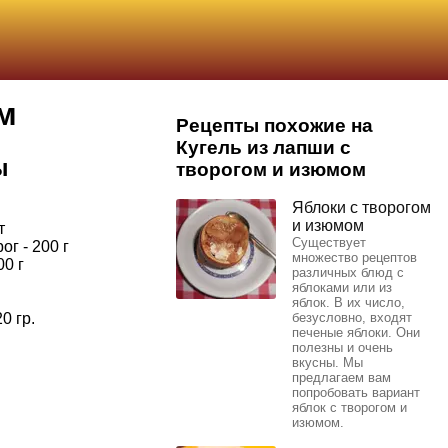
м
Рецепты похожие на
Кугель из лапши с
ы
творогом и изюмом
Яблоки с творогом
и изюмом
т
Существует
г - 200 г
множество рецептов
0 г
различных блюд с
яблоками или из
яблок. В их число,
0 гр.
безусловно, входят
печеные яблоки. Они
полезны и очень
вкусны. Мы
предлагаем вам
попробовать вариант
яблок с творогом и
изюмом.