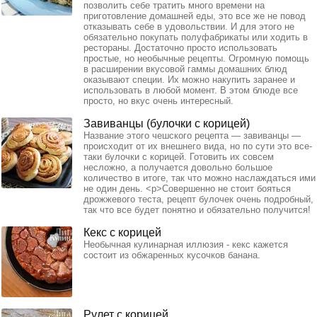
позволить себе тратить много времени на
приготовление домашней еды, это все же не повод
отказывать себе в удовольствии. И для этого не
обязательно покупать полуфабрикаты или ходить в
рестораны. Достаточно просто использовать
простые, но необычные рецепты. Огромную помощь
в расширении вкусовой гаммы домашних блюд
оказывают специи. Их можно накупить заранее и
использовать в любой момент. В этом блюде все
просто, но вкус очень интересный.
Завиванцы (булочки с корицей)
Название этого чешского рецепта — завиванцы —
происходит от их внешнего вида, но по сути это все-
таки булочки с корицей. Готовить их совсем
несложно, а получается довольно большое
количество в итоге, так что можно наслаждаться ими
не один день. <p>Совершенно не стоит бояться
дрожжевого теста, рецепт булочек очень подробный,
так что все будет понятно и обязательно получится!
Кекс с корицей
Необычная кулинарная иллюзия - кекс кажется
состоит из обжаренных кусочков банана.
Рулет с корицей