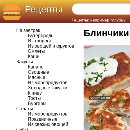
Рецепты
Рецепты: например
голубцы
На завтрак
Блинчики
Бутерброды
Из творога
Из овощей и фруктов
Омлеты
Каши
Закуски
Канапе
Овощные
Мясные
Из морепродуктов
Холодные закуски
К пиву
Тосты
Бургеры
Салаты
Из морепродуктов
Праздничные
Из свежих овощей
Супы