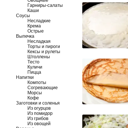
Овощные
Гарниры-салаты
Каши
Соусы
Несладкие
Крема
Острые
Выпечка
Несладкая
Торты и пироги
Кексы и рулеты
Штоллены
Тесто
Куличи
Пицца
Напитки
Компоты
Согревающие
Морсы
Кофе
Заготовки и соленья
Из огурцов
Из помидор
Из грибов
Из овощей