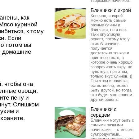
творожной начинкой.
Блинчики с икрой
Конечно, с икрой
анены, как
можно есть самые
 Мясо куриной
разные блины и
блинчики, но я все-
ибиться, к тому
таки опубликую
и. Если
рецепт, потому что у
этих блинчиков
то потом вы
получается
ые домашние
достаточно тонкое и
приятное тесто, в
которое очень хорошо
заворачивать икру, не
чувствуя, при этом,
только вкус блинов. ))
При этом и начинка,
, чтобы она
естественно, может
щенные овощи,
быть другой, но тогда
это будет уже совсем
ите пену и
другой рецепт..
инут. Слишком
Блинчики с
сухим и
сердцем
охраните.
Блинчики могут быть с
самыми разными
начинками — с мясом,
субпродуктами,
сладкими творожными