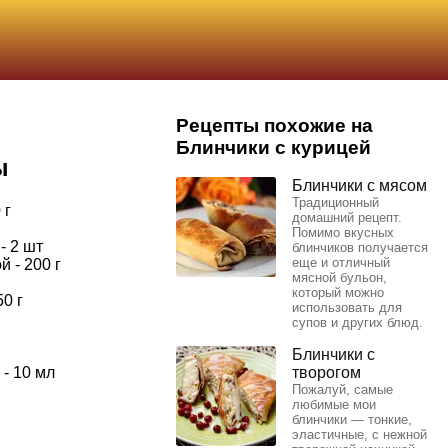
Рецепты похожие на
Блинчики с курицей
ы
Блинчики с мясом
Традиционный
 г
домашний рецепт.
Помимо вкусных
- 2 шт
блинчиков получается
еще и отличный
 - 200 г
мясной бульон,
который можно
0 г
использовать для
супов и других блюд.
Блинчики с
- 10 мл
творогом
Пожалуй, самые
любимые мои
блинчики — тонкие,
эластичные, с нежной