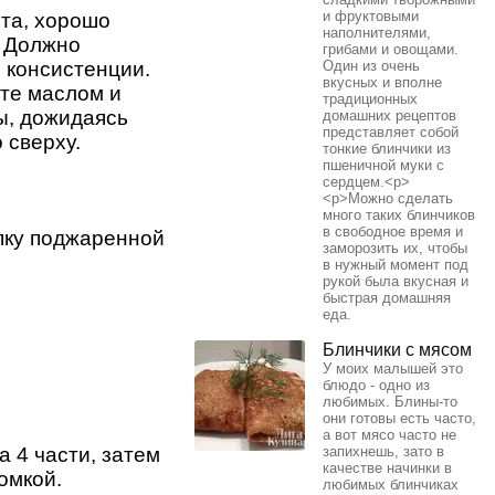
и фруктовыми
та, хорошо
наполнителями,
. Должно
грибами и овощами.
 консистенции.
Один из очень
вкусных и вполне
те маслом и
традиционных
ы, дожидаясь
домашних рецептов
представляет собой
 сверху.
тонкие блинчики из
пшеничной муки с
сердцем.<p>
<p>Можно сделать
много таких блинчиков
в свободное время и
пку поджаренной
заморозить их, чтобы
в нужный момент под
рукой была вкусная и
быстрая домашняя
еда.
Блинчики с мясом
У моих малышей это
блюдо - одно из
любимых. Блины-то
они готовы есть часто,
а вот мясо часто не
 4 части, затем
запихнешь, зато в
качестве начинки в
омкой.
любимых блинчиках