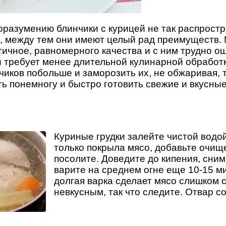
оразумению блинчики с курицей не так распростр
, между тем они имеют целый рад преимуществ.
тичное, равномерного качества и с ним трудно ош
 требует менее длительной кулинарной обработк
чиков побольше и заморозить их, не обжаривая, 
ь понемногу и быстро готовить свежие и вкусн
Куриные грудки залейте чистой водой
только покрыла мясо, добавьте очи
посолите. Доведите до кипения, сним
варите на среднем огне еще 10-15 м
долгая варка сделает мясо слишком 
невкусным, так что следите. Отвар с