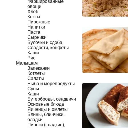
Фаршированные
овощи
Хлеб
Кексы
Пирожные
Напитки
Паста
Сырники
Булочки и сдоба
Сладости, конфеты
Каши
Рис
Малышам
Запеканки
Котлеты
Салаты
Рыба и морепродукты
Супы
Каши
Бутерброды, сендвичи
Основные блюда
Яичницы и омлеты
Блины, блинчики,
оладьи
Пироги (сладкие),