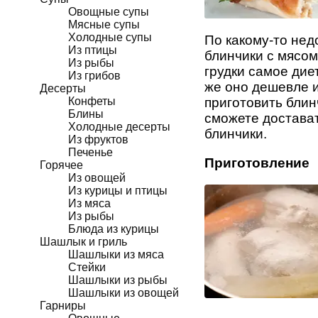
Овощные супы
Мясные супы
Холодные супы
По какому-то нед
Из птицы
блинчики с мясом
Из рыбы
грудки самое дие
Из грибов
же оно дешевле и
Десерты
Конфеты
приготовить блин
Блины
сможете достават
Холодные десерты
блинчики.
Из фруктов
Печенье
Приготовление
Горячее
Из овощей
Из курицы и птицы
Из мяса
Из рыбы
Блюда из курицы
Шашлык и гриль
Шашлыки из мяса
Стейки
Шашлыки из рыбы
Шашлыки из овощей
Гарниры