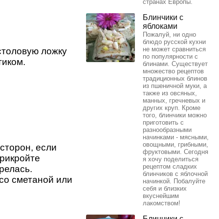
странах Европы.
Блинчики с
яблоками
Пожалуй, ни одно
блюдо русской кухни
не может сравниться
столовую ложку
по популярности с
тиком.
блинами. Существует
множество рецептов
традиционных блинов
из пшеничной муки, а
также из овсяных,
манных, гречневых и
других круп. Кроме
того, блинчики можно
приготовить с
разнообразными
начинками - мясными,
овощными, грибными,
сторон, если
фруктовыми. Сегодня
прикройте
я хочу поделиться
рецептом сладких
релась.
блинчиков с яблочной
со сметаной или
начинкой. Побалуйте
себя и близких
вкуснейшим
лакомством!
Блинчики с