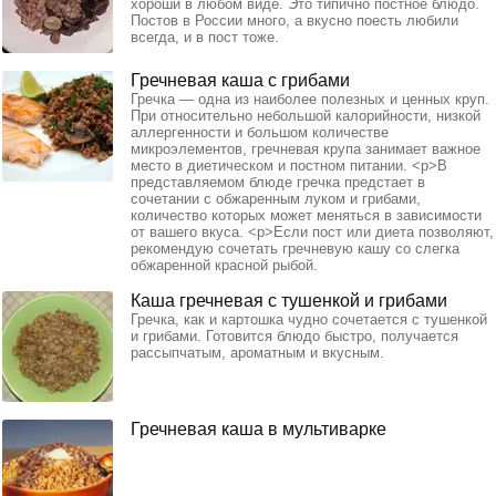
хороши в любом виде. Это типично постное блюдо.
Постов в России много, а вкусно поесть любили
всегда, и в пост тоже.
Гречневая каша с грибами
Гречка — одна из наиболее полезных и ценных круп.
При относительно небольшой калорийности, низкой
аллергенности и большом количестве
микроэлементов, гречневая крупа занимает важное
место в диетическом и постном питании. <p>В
представляемом блюде гречка предстает в
сочетании с обжаренным луком и грибами,
количество которых может меняться в зависимости
от вашего вкуса. <p>Если пост или диета позволяют,
рекомендую сочетать гречневую кашу со слегка
обжаренной красной рыбой.
Каша гречневая с тушенкой и грибами
Гречка, как и картошка чудно сочетается с тушенкой
и грибами. Готовится блюдо быстро, получается
рассыпчатым, ароматным и вкусным.
Гречневая каша в мультиварке