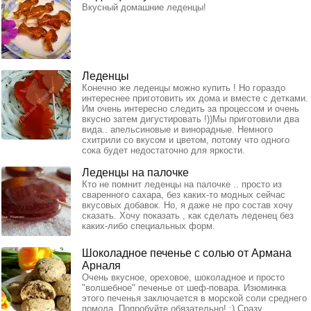
Вкусный домашние леденцы!
Леденцы
Конечно же леденцы можно купить ! Но гораздо
интереснее приготовить их дома и вместе с детками.
Им очень интересно следить за процессом и очень
вкусно затем дигустировать !))Мы приготовили два
вида.. апельсиновые и винорадные. Немного
схитрили со вкусом и цветом, потому что одного
сока будет недостаточно для яркости.
Леденцы на палочке
Кто не помнит леденцы на палочке .. просто из
сваренного сахара, без каких-то модных сейчас
вкусовых добавок. Но, я даже не про состав хочу
сказать. Хочу показать , как сделать леденец без
каких-либо специальных форм.
Шоколадное печенье с солью от Армана
Арналя
Очень вкусное, ореховое, шоколадное и просто
"волшебное" печенье от шеф-повара. Изюминка
этого печенья заключается в морской соли среднего
помола. Попробуйте обязательно! ;) Сразу