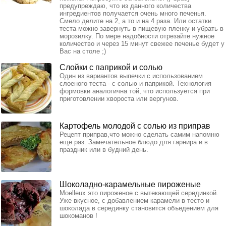
предупреждаю, что из данного количества
ингредиентов получается очень много печенья.
Смело делите на 2, а то и на 4 раза. Или остатки
теста можно завернуть в пищевую пленку и убрать в
морозилку. По мере надобности отрезайте нужное
количество и через 15 минут свежее печенье будет у
Вас на столе ;)
Слойки с паприкой и солью
Один из вариантов выпечки с использованием
слоеного теста - с солью и паприкой. Технология
формовки аналогична той, что используется при
приготовлении хвороста или вергунов.
Картофель молодой с солью из приправ
Рецепт приправ,что можно сделать самим напомню
еще раз. Замечательное блюдо для гарнира и в
праздник или в будний день.
Шоколадно-карамельные пироженые
Moelleux это пироженое с вытекающей серединкой.
Уже вкусное, с добавлением карамели в тесто и
шоколада в серединку становится объедением для
шокоманов !