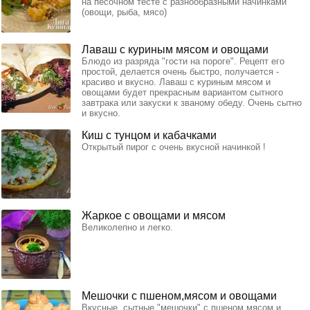
на песочном тесте с разнообразными начинками
(овощи, рыба, мясо)
Лаваш с куриным мясом и овощами
Блюдо из разряда "гости на пороге". Рецепт его
простой, делается очень быстро, получается -
красиво и вкусно. Лаваш с куриным мясом и
овощами будет прекрасным вариантом сытного
завтрака или закуски к званому обеду. Очень сытно
и вкусно.
Киш с тунцом и кабачками
Открытый пирог с очень вкусной начинкой !
Жаркое с овощами и мясом
Великолепно и легко.
Мешочки с пшеном,мясом и овощами
Вкусные, сытные "мешочки" с пшеном,мясом и