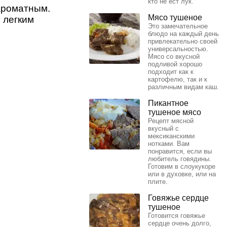
кто не ест лук.
ароматным.
Мясо тушеное
 легким
Это замечательное
блюдо на каждый день
привлекательно своей
универсальностью.
Мясо со вкусной
подливой хорошо
подходит как к
картофелю, так и к
различным видам каш.
Пикантное
тушеное мясо
Рецепт мясной
вкусный с
мексиканскими
нотками. Вам
понравится, если вы
любитель говядины.
Готовим в слоукукоре
или в духовке, или на
плите.
Говяжье сердце
тушеное
Готовится говяжье
сердце очень долго,