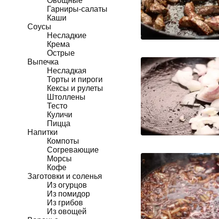
Овощные
Гарниры-салаты
Каши
Соусы
Несладкие
Крема
Острые
Выпечка
Несладкая
Торты и пироги
Кексы и рулеты
Штоллены
Тесто
Куличи
Пицца
Напитки
Компоты
Согревающие
Морсы
Кофе
Заготовки и соленья
Из огурцов
Из помидор
Из грибов
Из овощей