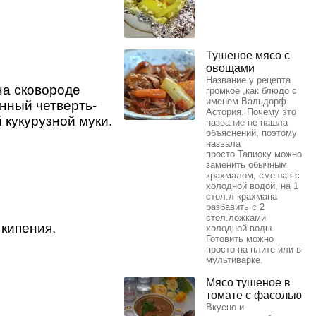
Тушеное мясо с
овощами
Название у рецепта
на сковороде
громкое ,как блюдо с
именем Вальдорф
анный четверть-
Астория. Почему это
 кукурузной муки.
название не нашла
объяснений, поэтому
назвала
просто.Тапиоку можно
заменить обычным
крахмалом, смешав с
холодной водой, на 1
стол.л крахмапа
разбавить с 2
стол.ложками
 кипения.
холодной воды.
Готовить можно
просто на плите или в
мультиварке.
Мясо тушеное в
томате с фасолью
Вкусно и