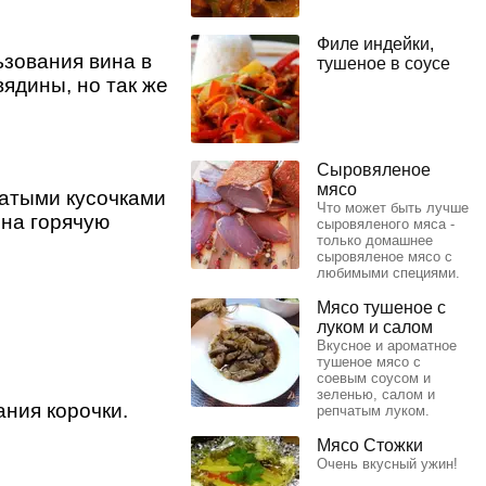
Филе индейки,
ьзования вина в
тушеное в соусе
вядины, но так же
Сыровяленое
мясо
ватыми кусочками
Что может быть лучше
 на горячую
сыровяленого мяса -
только домашнее
сыровяленое мясо с
любимыми специями.
Мясо тушеное с
луком и салом
Вкусное и ароматное
тушеное мясо с
соевым соусом и
зеленью, салом и
ания корочки.
репчатым луком.
Мясо Стожки
Очень вкусный ужин!