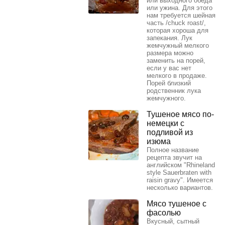
или выходного обеда
или ужина. Для этого
нам требуется шейная
часть /chuck roast/,
которая хороша для
запекания. Лук
жемчужный мелкого
размера можно
заменить на порей,
если у вас нет
мелкого в продаже.
Порей близкий
родственник лука
жемчужного.
Тушеное мясо по-
немецки с
подливой из
изюма
Полное название
рецепта звучит на
английском "Rhineland
style Sauerbraten with
raisin gravy". Имеется
несколько вариантов.
Мясо тушеное с
фасолью
Вкусный, сытный