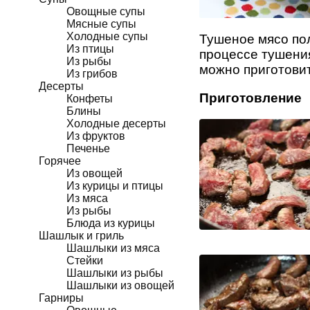
Овощные супы
Мясные супы
Холодные супы
Тушеное мясо пол
Из птицы
процессе тушения
Из рыбы
можно приготовит
Из грибов
Десерты
Приготовление
Конфеты
Блины
Холодные десерты
Из фруктов
Печенье
Горячее
Из овощей
Из курицы и птицы
Из мяса
Из рыбы
Блюда из курицы
Шашлык и гриль
Шашлыки из мяса
Стейки
Шашлыки из рыбы
Шашлыки из овощей
Гарниры