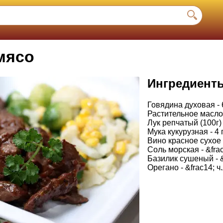
мясо
Ингредиент
Говядина духовая - 
Растительное масло 
Лук репчатый (100г) 
Мука кукурузная - 4 
Вино красное сухое 
Соль морская - &frac
Базилик сушеный - &f
Орегано - &frac14; ч.