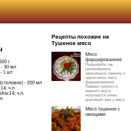
Рецепты похожие на
Тушеное мясо
ы
Мясо
фаршированное
600 г
Попробуйте так
- 30 мл
разнообразить
- 1 шт
запеченную свинину и
г
приготовить мясо
фаршированное.
(столовое) - 200 мл
Помимо пряного и
14; ч.л.
нежного вкуса
rac14; ч.л.
получается очень
л.
красивый срез у мяса.
Мясо тушеное с
овощами