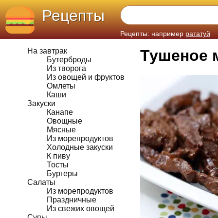
Рецепты
Рецепты: например
рататуй
На завтрак
Тушеное 
Бутерброды
Из творога
Из овощей и фруктов
Омлеты
Каши
Закуски
Канапе
Овощные
Мясные
Из морепродуктов
Холодные закуски
К пиву
Тосты
Бургеры
Салаты
Из морепродуктов
Праздничные
Из свежих овощей
Супы