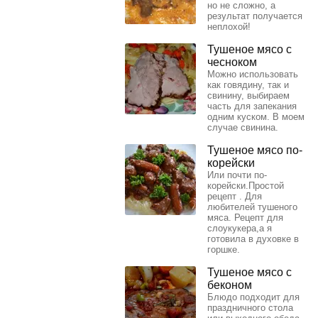
но не сложно, а
результат получается
неплохой!
Тушеное мясо с
чесноком
Можно использовать
как говядину, так и
свинину, выбираем
часть для запекания
одним куском. В моем
случае свинина.
Тушеное мясо по-
корейски
Или почти по-
корейски.Простой
рецепт . Для
любителей тушеного
мяса. Рецепт для
слоукукера,а я
готовила в духовке в
горшке.
Тушеное мясо с
беконом
Блюдо подходит для
праздничного стола