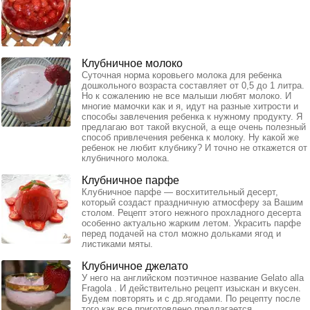
Клубничное молоко
Суточная норма коровьего молока для ребенка
дошкольного возраста составляет от 0,5 до 1 литра.
Но к сожалению не все малыши любят молоко. И
многие мамочки как и я, идут на разные хитрости и
способы завлечения ребенка к нужному продукту. Я
предлагаю вот такой вкусной, а еще очень полезный
способ привлечения ребенка к молоку. Ну какой же
ребенок не любит клубнику? И точно не откажется от
клубничного молока.
Клубничное парфе
Клубничное парфе — восхитительный десерт,
который создаст праздничную атмосферу за Вашим
столом. Рецепт этого нежного прохладного десерта
особенно актуально жарким летом. Украсить парфе
перед подачей на стол можно дольками ягод и
листиками мяты.
Клубничное джелато
У него на английском поэтичное название Gelato alla
Fragola . И действительно рецепт изыскан и вкусен.
Будем повторять и с др.ягодами. По рецепту после
того как все приготовлено предлагается