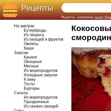
Рецепты
Рецепты: например
салат Нев
На завтрак
Кокосовы
Бутерброды
Из творога
смородин
Из овощей и фруктов
Омлеты
Каши
Закуски
Канапе
Овощные
Мясные
Из морепродуктов
Холодные закуски
К пиву
Тосты
Бургеры
Салаты
Из морепродуктов
Праздничные
Из свежих овощей
Супы