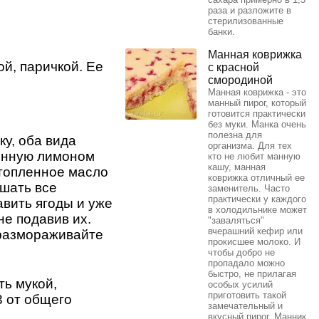
раза и разложите в
стерилизованные
банки.
Манная коврижка
й, паричкой. Ее
с красной
смородиной
Манная коврижка - это
манный пирог, который
готовится практически
без муки. Манка очень
полезна для
ку, оба вида
организма. Для тех
шенную лимоном
кто не любит манную
кашу, манная
стопленное масло
коврижка отличный ее
ешать все
заменитель. Часто
практически у каждого
вить ягоды и уже
в холодильнике может
не подавив их.
"заваляться"
вчерашний кефир или
 размораживайте
прокисшее молоко. И
чтобы добро не
пропадало можно
быстро, не прилагая
ь мукой,
особых усилий
приготовить такой
3 от общего
замечательный и
вкусный пирог. Манник