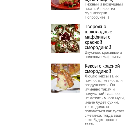
Нежный и воздушный
постный пирог из
мультиварки.
Попробуйте ;)
Творожно-
шоколадные
маффины с
красной
смородиной
Вкусные, красивые и
полезные маффины.
Кексы с красной
смородиной
Люблю кексы за их
нежность, мягкость и
воздушность. Он
имменно таким и
получатся! Главное,
не ложить много муки,
иначе будет сухим,
тесто должно
получаться как густая
сметанка, тогда ваш
кекс будет просто
таять...