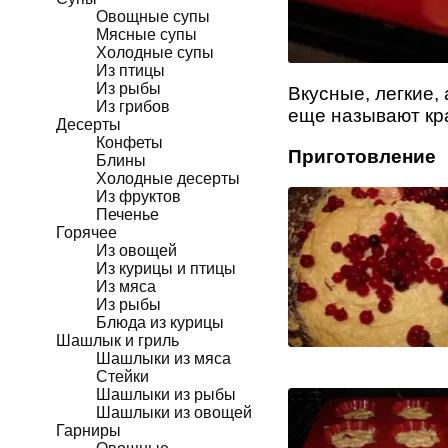
Овощные супы
Мясные супы
Холодные супы
Из птицы
Из рыбы
Вкусные, легкие,
Из грибов
еще называют кр
Десерты
Конфеты
Приготовление
Блины
Холодные десерты
Из фруктов
Печенье
Горячее
Из овощей
Из курицы и птицы
Из мяса
Из рыбы
Блюда из курицы
Шашлык и гриль
Шашлыки из мяса
Стейки
Шашлыки из рыбы
Шашлыки из овощей
Гарниры