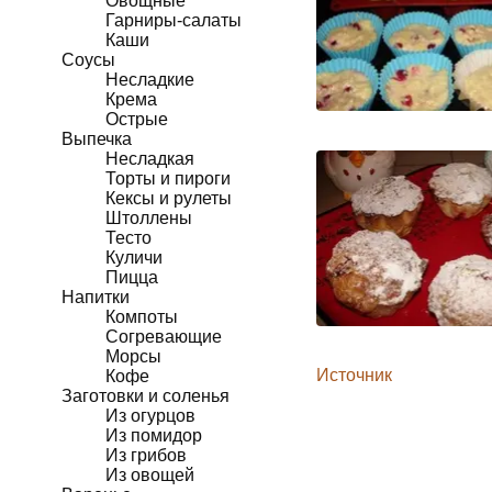
Овощные
Гарниры-салаты
Каши
Соусы
Несладкие
Крема
Острые
Выпечка
Несладкая
Торты и пироги
Кексы и рулеты
Штоллены
Тесто
Куличи
Пицца
Напитки
Компоты
Согревающие
Морсы
Источник
Кофе
Заготовки и соленья
Из огурцов
Из помидор
Из грибов
Из овощей