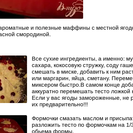
 ароматные и полезные маффины с местной ягодо
асной смородиной.
Все сухие ингредиенты, а именно: му
сахара, кокосовую стружку, соду га
смешать в миске, добавить к ним ра
или маргарин, яйца, сметану. Перем
миксером быстро.В самом конце доба
аккуратно перемешать тесто ложкой 
Если у вас ягоды замороженные, не
их предварительно!!!
Формочки смазать маслом и присыпат
разложить тесто по формочкам на 1/
обьема формы.