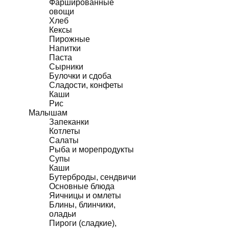
Фаршированные
овощи
Хлеб
Кексы
Пирожные
Напитки
Паста
Сырники
Булочки и сдоба
Сладости, конфеты
Каши
Рис
Малышам
Запеканки
Котлеты
Салаты
Рыба и морепродукты
Супы
Каши
Бутерброды, сендвичи
Основные блюда
Яичницы и омлеты
Блины, блинчики,
оладьи
Пироги (сладкие),