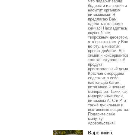
Что подарит заряд
бодрости и энергии и
насытит организм
витаминами. Я
предлагаю Вам
сделать это прямо
сейчас! Насладитесь
вкуснейшим
творожным десертом,
что просто тает у Вас
во рту, а животик
просит добавки. Без
химии и консервантов
только натуральный
продукт
приготовленный дома.
Красная смородина
содержит в себе
настоящий багаж
витаминов и ценных
минералов. Таких как
минеральные соли,
витамины А, С и Р, а
также дубильные и
пектиновые вещества.
Подарите себе
минутку
удовольствия!
Вареники с