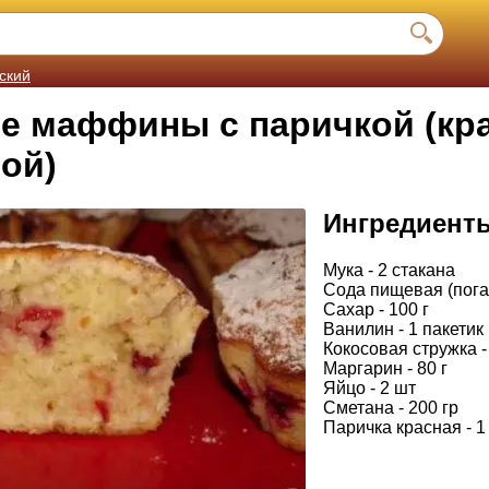
ский
е маффины с паричкой (кр
ой)
Ингредиент
Мука - 2 стакана
Сода пищевая (погаси
Сахар - 100 г
Ванилин - 1 пакетик 
Кокосовая стружка - 
Маргарин - 80 г
Яйцо - 2 шт
Сметана - 200 гр
Паричка красная - 1