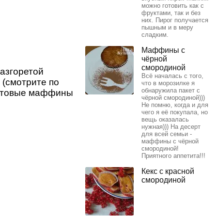
можно готовить как с
фруктами, так и без
них. Пирог получается
пышным и в меру
сладким.
Маффины с
чёрной
смородиной
разгоретой
Всё началась с того,
 (смотрите по
что в морозилке я
обнаружила пакет с
Готовые маффины
чёрной смородиной)))
Не помню, когда и для
чего я её покупала, но
вещь оказалась
нужная))) На десерт
для всей семьи -
маффины с чёрной
смородиной!
Приятного аппетита!!!
Кекс с красной
смородиной