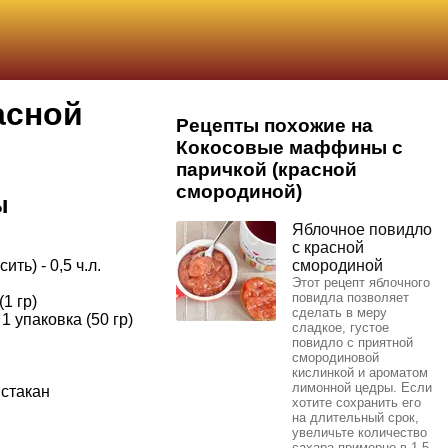
асной
Рецепты похожие на
Кокосовые маффины с
паричкой (красной
смородиной)
ы
Яблочное повидло
с красной
ть) - 0,5 ч.л.
смородиной
Этот рецепт яблочного
повидла позволяет
(1 гр)
сделать в меру
1 упаковка (50 гр)
сладкое, густое
повидло с приятной
смородиновой
кислинкой и ароматом
лимонной цедры. Если
 стакан
хотите сохранить его
на длительный срок,
увеличьте количество
сахара примерно в 1,5