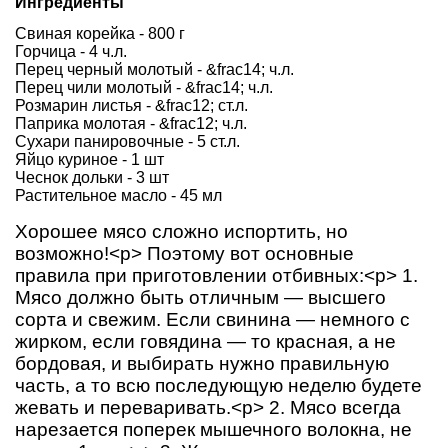
Ингредиенты
Свиная корейка - 800 г
Горчица - 4 ч.л.
Перец черный молотый - &frac14; ч.л.
Перец чили молотый - &frac14; ч.л.
Розмарин листья - &frac12; ст.л.
Паприка молотая - &frac12; ч.л.
Сухари панировочные - 5 ст.л.
Яйцо куриное - 1 шт
Чеснок дольки - 3 шт
Растительное масло - 45 мл
Хорошее мясо сложно испортить, но
возможно!<p> Поэтому вот основные
правила при приготовлении отбивных:<p> 1.
Мясо должно быть отличным — высшего
сорта и свежим. Если свинина — немного с
жирком, если говядина — то красная, а не
бордовая, и выбирать нужно правильную
часть, а то всю последующую неделю будете
жевать и переваривать.<p> 2. Мясо всегда
нарезается поперек мышечного волокна, не