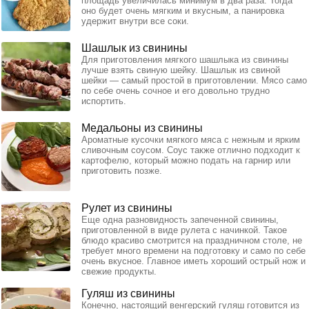
площадь увеличилась минимум в два раза. Тогда
оно будет очень мягким и вкусным, а панировка
удержит внутри все соки.
Шашлык из свинины
Для приготовления мягкого шашлыка из свинины
лучше взять свиную шейку. Шашлык из свиной
шейки — самый простой в приготовлении. Мясо само
по себе очень сочное и его довольно трудно
испортить.
Медальоны из свинины
Ароматные кусочки мягкого мяса с нежным и ярким
сливочным соусом. Соус также отлично подходит к
картофелю, который можно подать на гарнир или
приготовить позже.
Рулет из свинины
Еще одна разновидность запеченной свинины,
приготовленной в виде рулета с начинкой. Такое
блюдо красиво смотрится на праздничном столе, не
требует много времени на подготовку и само по себе
очень вкусное. Главное иметь хороший острый нож и
свежие продукты.
Гуляш из свинины
Конечно, настоящий венгерский гуляш готовится из