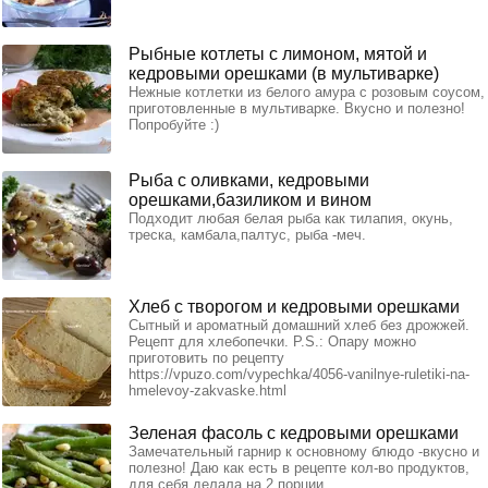
Рыбные котлеты с лимоном, мятой и
кедровыми орешками (в мультиварке)
Нежные котлетки из белого амура с розовым соусом,
приготовленные в мультиварке. Вкусно и полезно!
Попробуйте :)
Рыба с оливками, кедровыми
орешками,базиликом и вином
Подходит любая белая рыба как тилапия, окунь,
треска, камбала,палтус, рыба -меч.
Хлеб с творогом и кедровыми орешками
Сытный и ароматный домашний хлеб без дрожжей.
Рецепт для хлебопечки. Р.S.: Опару можно
приготовить по рецепту
https://vpuzo.com/vypechka/4056-vanilnye-ruletiki-na-
hmelevoy-zakvaske.html
Зеленая фасоль с кедровыми орешками
Замечательный гарнир к основному блюдо -вкусно и
полезно! Даю как есть в рецепте кол-во продуктов,
для себя делала на 2 порции.