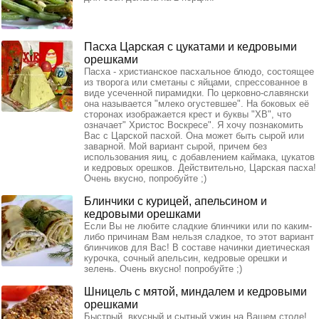
Пасха Царская с цукатами и кедровыми
орешками
Пасха - христианское пасхальное блюдо, состоящее
из творога или сметаны с яйцами, спрессованное в
виде усеченной пирамидки. По церковно-славянски
она называется "млеко огустевшее". На боковых её
сторонах изображается крест и буквы "ХВ", что
означает" Христос Воскресе". Я хочу познакомить
Вас с Царской пасхой. Она может быть сырой или
заварной. Мой вариант сырой, причем без
использования яиц, с добавлением каймака, цукатов
и кедровых орешков. Действительно, Царская пасха!
Очень вкусно, попробуйте ;)
Блинчики с курицей, апельсином и
кедровыми орешками
Если Вы не любите сладкие блинчики или по каким-
либо причинам Вам нельзя сладкое, то этот вариант
блинчиков для Вас! В составе начинки диетическая
курочка, сочный апельсин, кедровые орешки и
зелень. Очень вкусно! попробуйте ;)
Шницель с мятой, миндалем и кедровыми
орешками
Быстрый, вкусный и сытный ужин на Вашем столе!