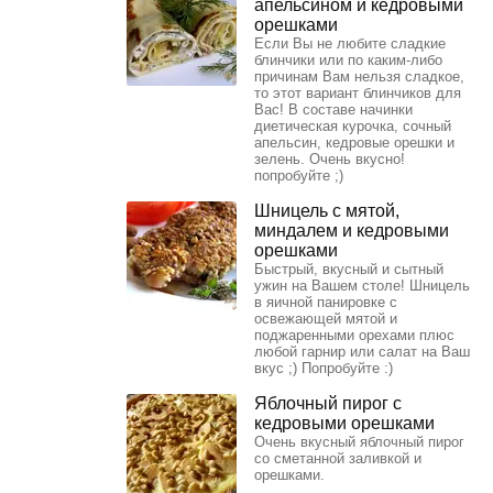
апельсином и кедровыми
орешками
Если Вы не любите сладкие
блинчики или по каким-либо
причинам Вам нельзя сладкое,
то этот вариант блинчиков для
Вас! В составе начинки
диетическая курочка, сочный
апельсин, кедровые орешки и
зелень. Очень вкусно!
попробуйте ;)
Шницель с мятой,
миндалем и кедровыми
орешками
Быстрый, вкусный и сытный
ужин на Вашем столе! Шницель
в яичной панировке с
освежающей мятой и
поджаренными орехами плюс
любой гарнир или салат на Ваш
вкус ;) Попробуйте :)
Яблочный пирог с
кедровыми орешками
Очень вкусный яблочный пирог
со сметанной заливкой и
орешками.