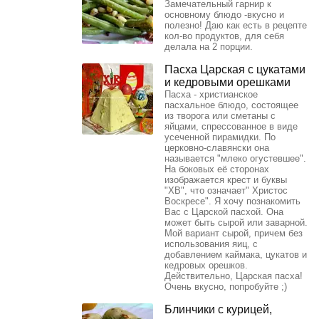
Замечательный гарнир к
основному блюдо -вкусно и
полезно! Даю как есть в рецепте
кол-во продуктов, для себя
делала на 2 порции.
Пасха Царская с цукатами
и кедровыми орешками
Пасха - христианское
пасхальное блюдо, состоящее
из творога или сметаны с
яйцами, спрессованное в виде
усеченной пирамидки. По
церковно-славянски она
называется "млеко огустевшее".
На боковых её сторонах
изображается крест и буквы
"ХВ", что означает" Христос
Воскресе". Я хочу познакомить
Вас с Царской пасхой. Она
может быть сырой или заварной.
Мой вариант сырой, причем без
использования яиц, с
добавлением каймака, цукатов и
кедровых орешков.
Действительно, Царская пасха!
Очень вкусно, попробуйте ;)
Блинчики с курицей,