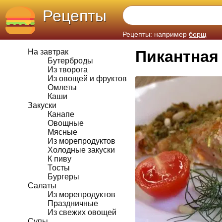
Рецепты
Рецепты: например
борщ
На завтрак
Пикантная
Бутерброды
Из творога
Из овощей и фруктов
Омлеты
Каши
Закуски
Канапе
Овощные
Мясные
Из морепродуктов
Холодные закуски
К пиву
Тосты
Бургеры
Салаты
Из морепродуктов
Праздничные
Из свежих овощей
Супы