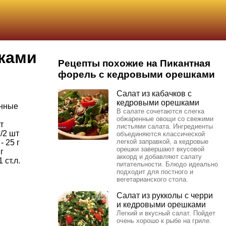
ками
Рецепты похожие на Пикантная
форель с кедровыми орешками
Салат из кабачков с
кедровыми орешками
онные
В салате сочетаются слегка
обжаренные овощи со свежими
т
листьями салата. Ингредиенты
/2 шт
объединяются классической
легкой заправкой, а кедровые
 25 г
орешки завершают вкусовой
г
аккорд и добавляют салату
 ст.л.
питательности. Блюдо идеально
подходит для постного и
вегетарианского стола.
Салат из рукколы с черри
и кедровыми орешками
Легкий и вкусный салат. Пойдет
очень хорошо к рыбе на гриле.