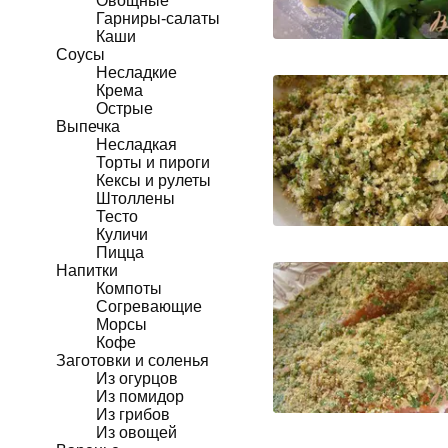
Овощные
Гарниры-салаты
Каши
Соусы
Несладкие
Крема
Острые
Выпечка
Несладкая
Торты и пироги
Кексы и рулеты
Штоллены
Тесто
Куличи
Пицца
Напитки
Компоты
Согревающие
Морсы
Кофе
Заготовки и соленья
Из огурцов
Из помидор
Из грибов
Из овощей