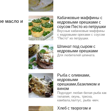
Кабачковые маффины с
ое масло и
кедровыми орешками с
соусом Песто из петрушки
Вкусные кабачковые маффины
с кедровыми орехами с соусом
"Песто" из петрушки.
Шпинат под сыром с
кедровыми орешками
Для любителей шпината.
Рыба с оливками,
кедровыми
орешками,базиликом и
вином
Подходит любая белая рыба как
тилапия, окунь, треска,
камбала,палтус, рыба -меч.
Хлеб с творогом и