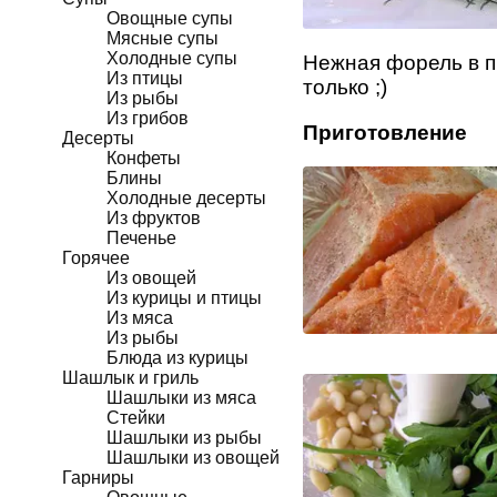
Овощные супы
Мясные супы
Холодные супы
Нежная форель в п
Из птицы
только ;)
Из рыбы
Из грибов
Приготовление
Десерты
Конфеты
Блины
Холодные десерты
Из фруктов
Печенье
Горячее
Из овощей
Из курицы и птицы
Из мяса
Из рыбы
Блюда из курицы
Шашлык и гриль
Шашлыки из мяса
Стейки
Шашлыки из рыбы
Шашлыки из овощей
Гарниры