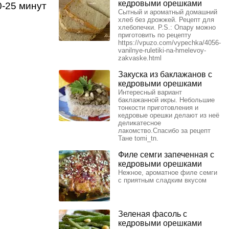
кедровыми орешками
0-25 минут
Сытный и ароматный домашний
хлеб без дрожжей. Рецепт для
хлебопечки. Р.S.: Опару можно
приготовить по рецепту
https://vpuzo.com/vypechka/4056-
vanilnye-ruletiki-na-hmelevoy-
zakvaske.html
Закуска из баклажанов с
кедровыми орешками
Интересный вариант
баклажанной икры. Небольшие
тонкости приготовления и
кедровые орешки делают из неё
деликатесное
лакомство.Спасибо за рецепт
Тане tomi_tn.
Филе семги запеченная с
кедровыми орешками
Нежное, ароматное филе семги
с приятным сладким вкусом
Зеленая фасоль с
кедровыми орешками