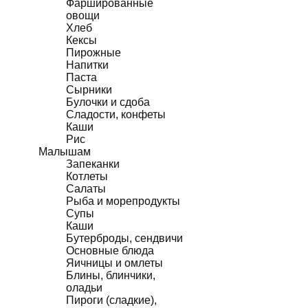
Фаршированные
овощи
Хлеб
Кексы
Пирожные
Напитки
Паста
Сырники
Булочки и сдоба
Сладости, конфеты
Каши
Рис
Малышам
Запеканки
Котлеты
Салаты
Рыба и морепродукты
Супы
Каши
Бутерброды, сендвичи
Основные блюда
Яичницы и омлеты
Блины, блинчики,
оладьи
Пироги (сладкие),