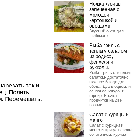
Ножка курицы
запеченная с
молодой
картошкой и
овощами
Вкусный обед для
любимого.
Рыба-гриль с
теплым салатом
из редиса,
фенхеля и
рукколы.
Рыба -гриль с теплым
салатом- достаточно
вкусное блюдо для
нарезать так и
обеда. Два в одном: и
основное блюдо, и
ец. Полить
гарнир. Расчет
м. Перемешать.
продуктов на две
порции.
Салат с курицы и
манго
Салат с курицей и
манго интригует своим
сочетанием, курица