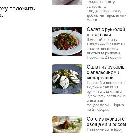
придает салату
сытость, а
ерху положить
сладковатую нотку
а.
добавляет ароматный
манго.
Салат с рукколой
и овощами
Вкусный и очень
витаминный салат из
свежих овощей с
листьями рукколы.
Норма на 2 порции.
Салат из рукколы
с апельсином и
моцареллой
Простой и невероятно
вкусный салат из
рукколы с сочными
кусочками апельсина
и нежной
моцареллой.. Норма
на 2 порции.
Соте из курицы с
овощами и рисом
Название соте (фр.