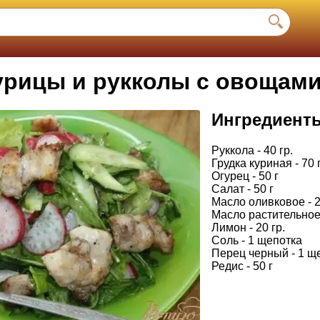
курицы и рукколы с овощам
Ингредиент
Руккола - 40 гр.
Грудка куриная - 70 
Огурец - 50 г
Салат - 50 г
Масло оливковое - 2
Масло растительное 
Лимон - 20 гр.
Соль - 1 щепотка
Перец черный - 1 щ
Редис - 50 г