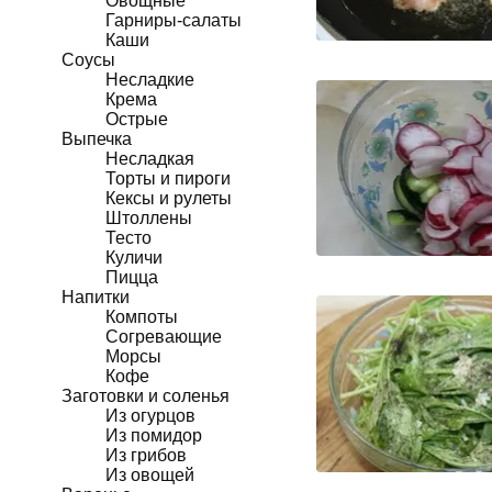
Овощные
Гарниры-салаты
Каши
Соусы
Несладкие
Крема
Острые
Выпечка
Несладкая
Торты и пироги
Кексы и рулеты
Штоллены
Тесто
Куличи
Пицца
Напитки
Компоты
Согревающие
Морсы
Кофе
Заготовки и соленья
Из огурцов
Из помидор
Из грибов
Из овощей