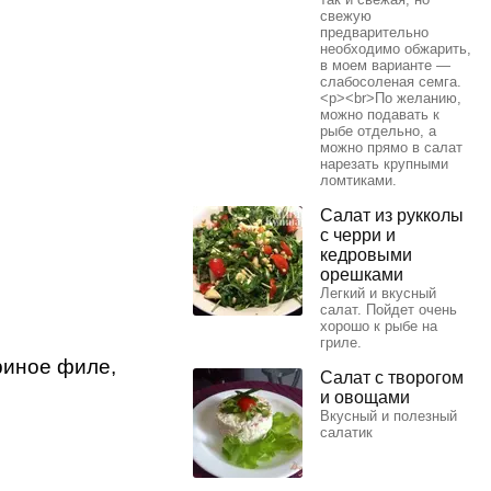
свежую
предварительно
необходимо обжарить,
в моем варианте —
слабосоленая семга.
<p><br>По желанию,
можно подавать к
рыбе отдельно, а
можно прямо в салат
нарезать крупными
ломтиками.
Салат из рукколы
с черри и
кедровыми
орешками
Легкий и вкусный
салат. Пойдет очень
хорошо к рыбе на
гриле.
риное филе,
Салат с творогом
и овощами
Вкусный и полезный
салатик