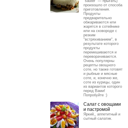
"sauter" — прыгать)
произошло от способа
приготовления.
Продукты
предварительно
обжариваются или
жарятся в сотейнике
или на сковороде с
резким
"встряхиванием", в
результате которого
продукты
перемешиваются и
переворачиваются.
Очень популярны
рецепты овощного
соте, но также готовят
и рыбные и мясные
соте, и, конечно же,
соте из курицы, один
из вариантов которого
перед Вами!
Попробуйте :)
Салат с овощами
и пастромой
Яркий,, аппетитный и
сытный салатик.