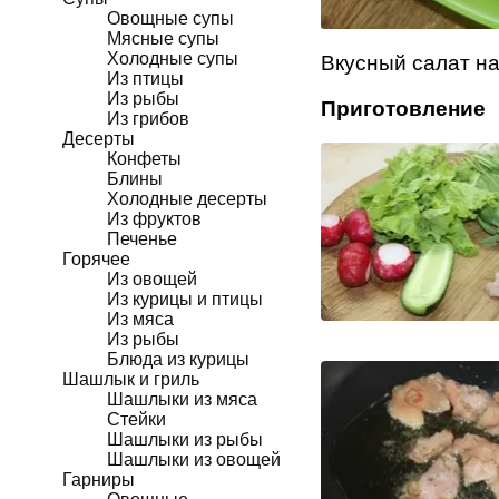
Овощные супы
Мясные супы
Холодные супы
Вкусный салат на
Из птицы
Из рыбы
Приготовление
Из грибов
Десерты
Конфеты
Блины
Холодные десерты
Из фруктов
Печенье
Горячее
Из овощей
Из курицы и птицы
Из мяса
Из рыбы
Блюда из курицы
Шашлык и гриль
Шашлыки из мяса
Стейки
Шашлыки из рыбы
Шашлыки из овощей
Гарниры