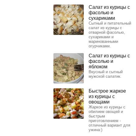
Салат из курицы с
фасолью и
сухариками
Сытный и питательный
салат из курицы с
отварной фасолью,
сухариками и
маринованными
огурчиками.
Салат из курицы с
фасолью и
яблоком
Вкусный и сытный
мужской салатик.
Быстрое жаркое
из курицы с
овощами
Жаркое из курицы с
обилием овощей и
быстрым
приготовлением -
отличный вариант для
ужина:)