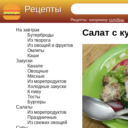
Рецепты
Рецепты: например
голубцы
На завтрак
Салат с 
Бутерброды
Из творога
Из овощей и фруктов
Омлеты
Каши
Закуски
Канапе
Овощные
Мясные
Из морепродуктов
Холодные закуски
К пиву
Тосты
Бургеры
Салаты
Из морепродуктов
Праздничные
Из свежих овощей
Супы