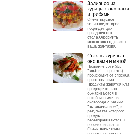
Заливное из
курицы с овощами
и грибами
Очень вкусное
заливное,которое
подойдёт для
праздничного
стола.Оформить
можно как подскажет
ваша фантазия.
Соте из курицы с
овощами и мятой
Название соте (фр.
"sauter" — прыгать)
происходит от способа
приготовления.
Продукты жарятся или
предварительно
обжариваются в
сотейнике или на
сковороде с резким
"встряхиванием", в
результате которого
продукты
переворачиваются и
перемешиваются.
Очень популярны
рецепты овощного