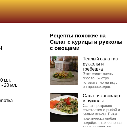
и
Рецепты похожие на
Салат с курицы и рукколы
ы
с овощами
Теплый салат из
рукколы и
г
гребешка
Этот салат очень
просто, быстро
0 мл.
готовить, но на вкус
- 20 мл.
он превосходен.
Салат из авокадо
епотка
и рукколы
Салат прекрасно
сочетается с рыбой и
белым вином. Рыба
практически любая
подойдет, как соленая
так и свежая, но