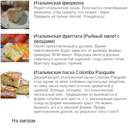
Итальянская фиорелла
Рецепт итальянской кухни. Получается своеобразная
запеканка, я бы сказала, что скорее - пирог.
Подавать её лучше тёплой. Угощайтесь!
Итальянская фриттата (Рыбный омлет с
овощами)
Омлет приготовленный в духовке. Время
приготовления будет зависеть от размера формы,
примерно 30-40 минут. Верхушка омлета должна
схватиться золотистой корочкой, тогда омлет готов.
Фриттату подавать горячей.
Итальянская пасха Colomba Pasquale
Данный рецепт итальянской пасхи Colomba Pasquale
стал одним из моих любимых пасхальных рецептов,
по нему паска получается очень ароматной и
сдобной. Вообще, коломба - это итальянский
пасхальный кекс. Традиционно он выпекается в
форме голубка или креста, т. к. раскинувшая крылья
птица по форме напоминает крест. Но можно
выпекать его и в обычной форме. Процес
приготовления долгий, но результат того стоит!!!
На завтрак