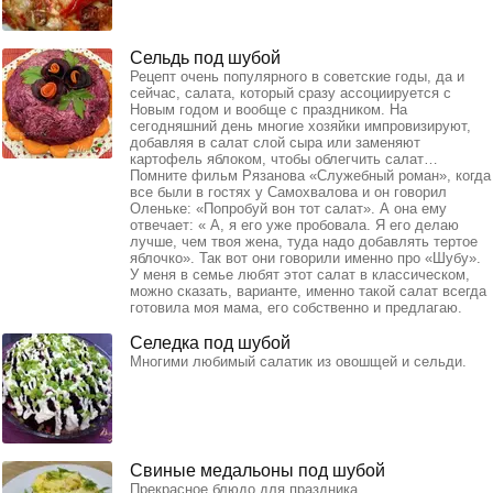
Сельдь под шубой
Рецепт очень популярного в советские годы, да и
сейчас, салата, который сразу ассоциируется с
Новым годом и вообще с праздником. На
сегодняшний день многие хозяйки импровизируют,
добавляя в салат слой сыра или заменяют
картофель яблоком, чтобы облегчить салат…
Помните фильм Рязанова «Служебный роман», когда
все были в гостях у Самохвалова и он говорил
Оленьке: «Попробуй вон тот салат». А она ему
отвечает: « А, я его уже пробовала. Я его делаю
лучше, чем твоя жена, туда надо добавлять тертое
яблочко». Так вот они говорили именно про «Шубу».
У меня в семье любят этот салат в классическом,
можно сказать, варианте, именно такой салат всегда
готовила моя мама, его собственно и предлагаю.
Селедка под шубой
Многими любимый салатик из овошщей и сельди.
Свиные медальоны под шубой
Прекрасное блюдо для праздника.