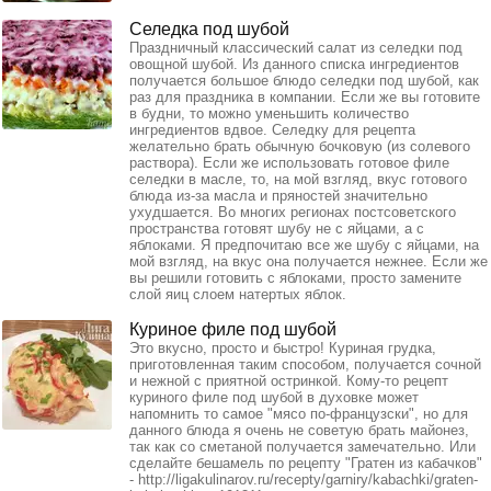
Селедка под шубой
Праздничный классический салат из селедки под
овощной шубой. Из данного списка ингредиентов
получается большое блюдо селедки под шубой, как
раз для праздника в компании. Если же вы готовите
в будни, то можно уменьшить количество
ингредиентов вдвое. Селедку для рецепта
желательно брать обычную бочковую (из солевого
раствора). Если же использовать готовое филе
селедки в масле, то, на мой взгляд, вкус готового
блюда из-за масла и пряностей значительно
ухудшается. Во многих регионах постсоветского
пространства готовят шубу не с яйцами, а с
яблоками. Я предпочитаю все же шубу с яйцами, на
мой взгляд, на вкус она получается нежнее. Если же
вы решили готовить с яблоками, просто замените
слой яиц слоем натертых яблок.
Куриное филе под шубой
Это вкусно, просто и быстро! Куриная грудка,
приготовленная таким способом, получается сочной
и нежной с приятной остринкой. Кому-то рецепт
куриного филе под шубой в духовке может
напомнить то самое "мясо по-французски", но для
данного блюда я очень не советую брать майонез,
так как со сметаной получается замечательно. Или
сделайте бешамель по рецепту "Гратен из кабачков"
- http://ligakulinarov.ru/recepty/garniry/kabachki/graten-