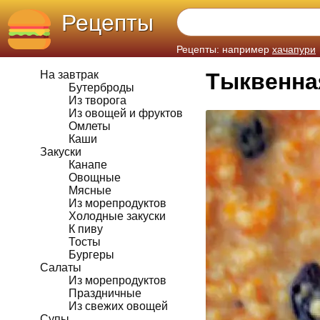
Рецепты
Рецепты: например
хачапури
На завтрак
Тыквенна
Бутерброды
Из творога
Из овощей и фруктов
Омлеты
Каши
Закуски
Канапе
Овощные
Мясные
Из морепродуктов
Холодные закуски
К пиву
Тосты
Бургеры
Салаты
Из морепродуктов
Праздничные
Из свежих овощей
Супы