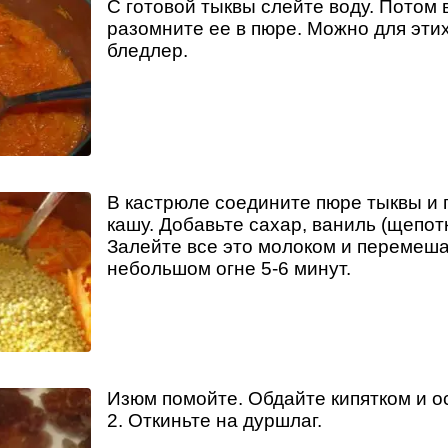
С готовой тыквы слейте воду. Потом 
разомните ее в пюре. Можно для этих
бледлер.
В кастрюле соедините пюре тыквы и
кашу. Добавьте сахар, ваниль (щепотк
Залейте все это молоком и перемеша
небольшом огне 5-6 минут.
Изюм помойте. Обдайте кипятком и ос
2. Откиньте на дуршлаг.