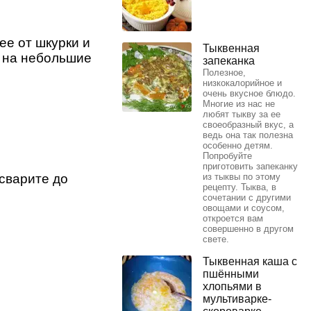
ее от шкурки и
Тыквенная
е на небольшие
запеканка
Полезное,
низкокалорийное и
очень вкусное блюдо.
Многие из нас не
любят тыкву за ее
своеобразный вкус, а
ведь она так полезна
особенно детям.
Попробуйте
приготовить запеканку
 сварите до
из тыквы по этому
рецепту. Тыква, в
сочетании с другими
овощами и соусом,
откроется вам
совершенно в другом
свете.
Тыквенная каша с
пшёнными
хлопьями в
мультиварке-