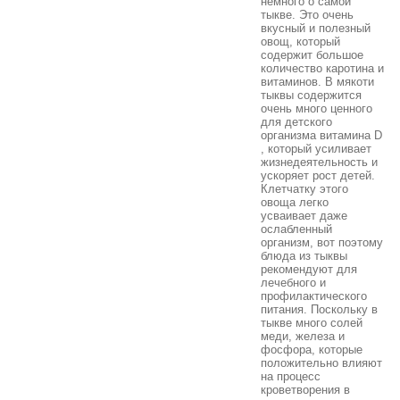
немного о самой
тыкве. Это очень
вкусный и полезный
овощ, который
содержит большое
количество каротина и
витаминов. В мякоти
тыквы содержится
очень много ценного
для детского
организма витамина D
, который усиливает
жизнедеятельность и
ускоряет рост детей.
Клетчатку этого
овоща легко
усваивает даже
ослабленный
организм, вот поэтому
блюда из тыквы
рекомендуют для
лечебного и
профилактического
питания. Поскольку в
тыкве много солей
меди, железа и
фосфора, которые
положительно влияют
на процесс
кроветворения в