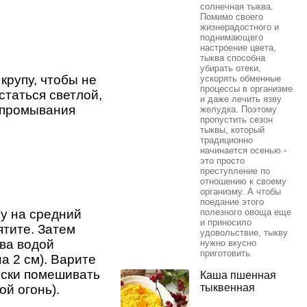
солнечная тыква.
Помимо своего
жизнерадостного и
поднимающего
настроение цвета,
тыква способна
убирать отеки,
крупу, чтобы не
ускорять обменные
процессы в организме
статься светлой,
и даже лечить язву
 промывания
желудка. Поэтому
пропустить сезон
тыквы, который
традиционно
начинается осенью -
это просто
преступление по
отношению к своему
организму. А чтобы
поедание этого
пу на средний
полезного овоща еще
и приносило
ятите. Затем
удовольствие, тыкву
ова водой
нужно вкусно
приготовить.
а 2 см). Варите
ески помешивать
Каша пшенная
тыквенная
й огонь).