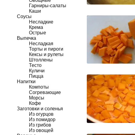
Овощные
Гарниры-салаты
Каши
Соусы
Несладкие
Крема
Острые
Выпечка
Несладкая
Торты и пироги
Кексы и рулеты
Штоллены
Тесто
Куличи
Пицца
Напитки
Компоты
Согревающие
Морсы
Кофе
Заготовки и соленья
Из огурцов
Из помидор
Из грибов
Из овощей