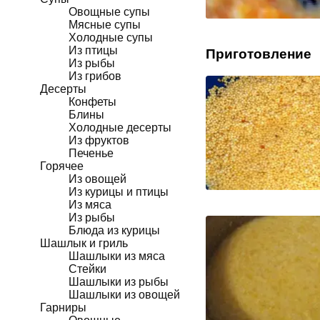
Овощные супы
Мясные супы
Холодные супы
Из птицы
Приготовление
Из рыбы
Из грибов
Десерты
Конфеты
Блины
Холодные десерты
Из фруктов
Печенье
Горячее
Из овощей
Из курицы и птицы
Из мяса
Из рыбы
Блюда из курицы
Шашлык и гриль
Шашлыки из мяса
Стейки
Шашлыки из рыбы
Шашлыки из овощей
Гарниры