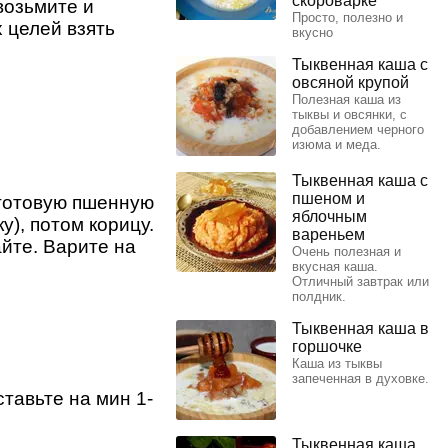
скороварке
возьмите и
Просто, полезно и
 целей взять
вкусно
Тыквенная каша с
овсяной крупой
Полезная каша из
тыквы и овсянки, с
добавлением черного
изюма и меда.
Тыквенная каша с
пшеном и
 готовую пшенную
яблочным
у), потом корицу.
вареньем
йте. Варите на
Очень полезная и
вкусная каша.
Отличный завтрак или
полдник.
Тыквенная каша в
горшочке
Каша из тыквы
запеченная в духовке.
тавьте на мин 1-
Тыквенная каша