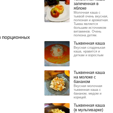
запеченная в
яблоке
Молочная каша с
тыквой очень вкусная,
полезная и ароматная.
Тыква является
большим источником
витаминов. Очень
полезна детям.
в порционных
Тыквенная каша
Вкусная сладенькая
каша, нравится и
деткам и взрослым
Тыквенная каша
на молоке с
бананом
Вкусная молочная
тыквенная каша с
бананом, медом и
корицей.
Тыквенная каша
(в мультиварке)