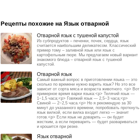
Рецепты похожие на Язык отварной
Отварной язык с тушеной капустой
Из субпродуктов – печенки, почек, сердца, язык
считается наибольшим деликатесом. Классический
пример тому – заливной язык или язык с
картофельным пюре. Мы предлагаем новый вариант
знакомого блюда – отварной язык с тушеной
капустой.
Отварной язык
Самый важный вопрос в приготовлении языка — это
сколько по времени нужно варить язык? Но это все
зависит от сорта мяса и возраста животного. <p> Вот
примерное время варки языка:<p> Телячий язык —
1−1,5 часа;<p> Говяжий язык — 2,5−3 часа;<p>
Свиной — 2−2,5 часа.<p> Но я рекомендую за 30
минут до указанного времени, попробовать проткнуть
язык вилкой, если вилка входит легко — значит
готов.<p> Если язык не доварить — он будет
жестким, а если переварить — будет развариваться
и крошится при резке.
Язык отварной