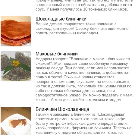
Гранд Марньер или Куантро. Так что если у вас есть
апельсиновый ликер, то обязательно добавьте его в
соус. У меня получилось 10 тоненьких блинчиков.
Шоколадные блинчики
Вашим деткам понравятся такие блинчики с
шоколадным вкусом! Сверху блинчики еще можно
полить растопленным шоколадом.
Маковые блинчики
Недаром говорят: "Блинчики с маком - блинчики со
смаком!". Мак придает свою особенную изюминку
любому блюду. Тем более, если мак используется
не, как обычно, в качестве начинки, а добавляется
прямо в тесто! Обычные блины становятся
невероятно нежными, вкусными, не очень тонкими,
но так и должно быть, поскольку эти блины сами по
себе не только оболочка для начинки, но и
самодостаточное блюдо. Их можно подавать с чаем,
кофе.... А моя дочь любит с молоком и медом.
Блинчики Шоколадница
Такими я запомнила блинчики из "Шоколадницы"
советских времен, может кто помнит такое кафе
было у метро Октябрьская, даже очереди стояли,
чтобы попробовать фирменные блинчики. Теперь на
масленичную неделю обязательно их готовлю.