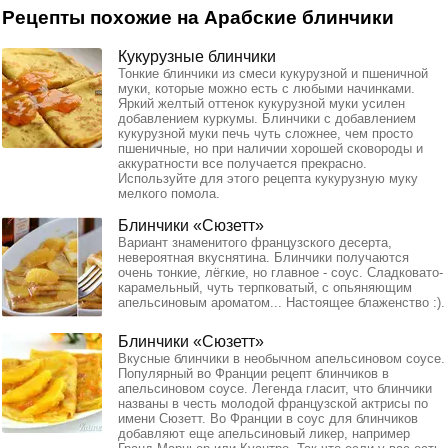
Рецепты похожие на Арабские блинчики
Кукурузные блинчики
Тонкие блинчики из смеси кукурузной и пшеничной
муки, которые можно есть с любыми начинками.
Яркий желтый оттенок кукурузной муки усилен
добавлением куркумы. Блинчики с добавлением
кукурузной муки печь чуть сложнее, чем просто
пшеничные, но при наличии хорошей сковороды и
аккуратности все получается прекрасно.
Используйте для этого рецепта кукурузную муку
мелкого помола.
Блинчики «Сюзетт»
Вариант знаменитого французского десерта,
невероятная вкуснятина. Блинчики получаются
очень тонкие, лёгкие, но главное - соус. Сладковато-
карамельный, чуть терпковатый, с опьяняющим
апельсиновым ароматом... Настоящее блаженство :).
Блинчики «Сюзетт»
Вкусные блинчики в необычном апельсиновом соусе.
Популярный во Франции рецепт блинчиков в
апельсиновом соусе. Легенда гласит, что блинчики
названы в честь молодой французской актрисы по
имени Сюзетт. Во Франции в соус для блинчиков
добавляют еще апельсиновый ликер, например