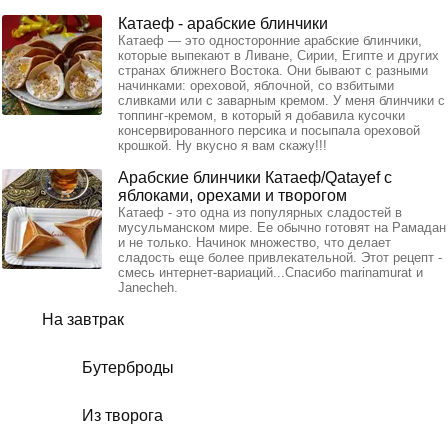
Катаеф - арабские блинчики
Катаеф — это односторонние арабские блинчики,
которые выпекают в Ливане, Сирии, Египте и других
странах ближнего Востока. Они бывают с разными
начинками: ореховой, яблочной, со взбитыми
сливками или с заварным кремом. У меня блинчики с
топпинг-кремом, в который я добавила кусочки
консервированного персика и посыпала ореховой
крошкой. Ну вкусно я вам скажу!!!
Арабские блинчики Катаеф/Qatayef с
яблоками, орехами и творогом
Катаеф - это одна из популярных сладостей в
мусульманском мире. Ее обычно готовят на Рамадан
и не только. Начинок множество, что делает
сладость еще более привлекательной. Этот рецепт -
смесь интернет-вариаций...Спасибо marinamurat и
Janecheh.
На завтрак
Бутерброды
Из творога